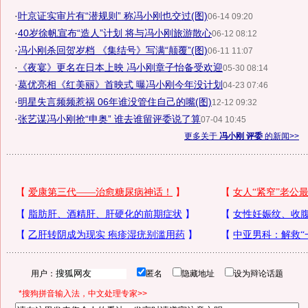
·
叶京证实审片有“潜规则” 称冯小刚也交过(图)
06-14 09:20
·
40岁徐帆宣布“造人”计划 将与冯小刚旅游散心
06-12 08:12
·
冯小刚杀回贺岁档 《集结号》写满“颠覆”(图)
06-11 11:07
·
《夜宴》更名在日本上映 冯小刚章子怡备受欢迎
05-30 08:14
·
葛优亮相《红美丽》首映式 曝冯小刚今年没计划
04-23 07:46
·
明星失言频频惹祸 06年谁没管住自己的嘴(图)
12-12 09:32
·
张艺谋冯小刚抢“申奥” 谁去谁留评委说了算
07-04 10:45
更多关于
冯小刚 评委
的新闻>>
用户：
匿名
隐藏地址
设为辩论话题
*搜狗拼音输入法，中文处理专家>>