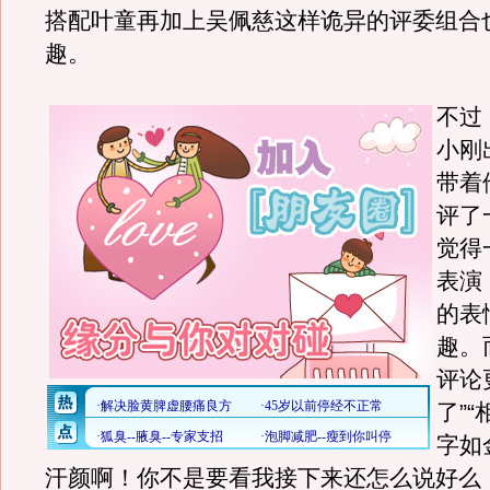
搭配叶童再加上吴佩慈这样诡异的评委组合
趣。
不过
小刚
带着
评了
觉得
表演
的表
趣。
评论
了”
字如
汗颜啊！你不是要看我接下来还怎么说好么