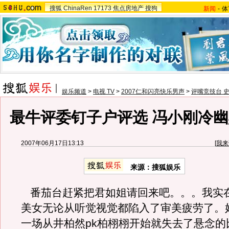
搜狐
ChinaRen
17173
焦点房地产
搜狗
新闻
-
体
娱乐频道
>
电视 TV
>
2007仁和闪亮快乐男声
>
评嘴竞技台 
最牛评委钉子户评选 冯小刚冷
2007年06月17日13:13
[
我来
来源：搜狐娱乐
番茄台赶紧把君如姐请回来吧。。。我实
美女无论从听觉视觉都陷入了审美疲劳了。好
一场从井柏然pk柏栩栩开始就失去了悬念的