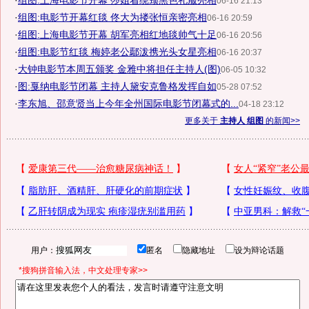
·
组图:上海电影节开幕 莎姐着绕颈黑色礼服亮相
06-16 21:13
·
组图:电影节开幕红毯 佟大为搂张恒亲密亮相
06-16 20:59
·
组图:上海电影节开幕 胡军亮相红地毯帅气十足
06-16 20:56
·
组图:电影节红毯 梅婷老公鄢泼携光头女星亮相
06-16 20:37
·
大钟电影节本周五颁奖 金雅中将担任主持人(图)
06-05 10:32
·
图:戛纳电影节闭幕 主持人黛安克鲁格发挥自如
05-28 07:52
·
李东旭、邵意贤当上今年全州国际电影节闭幕式的...
04-18 23:12
更多关于
主持人 组图
的新闻>>
用户：
匿名
隐藏地址
设为辩论话题
*搜狗拼音输入法，中文处理专家>>