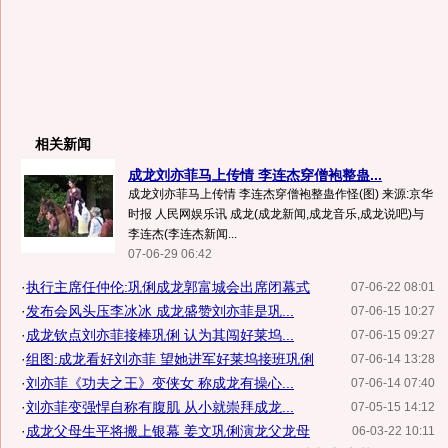
相关新闻
成龙刘亦菲马上传情 李连杰穿僧袍整蛊...
成龙刘亦菲马上传情 李连杰穿僧袍整蛊作怪(图) 来源:京华
时报 人民网娱乐讯 成龙(成龙新闻,成龙音乐,成龙说吧)与
李连杰(李连杰新闻...
07-06-29 06:42
·
执行主席任仲伦:巩俐成龙郭富城会出席闭幕式
07-06-22 08:01
·
发布会风头压李冰冰 成龙盛赞刘亦菲是巩...
07-06-15 10:27
·
成龙钦点刘亦菲接棒巩俐 认为其闯好莱坞...
07-06-15 09:27
·
组图:成龙看好刘亦菲 望她进军好莱坞接班巩俐
07-06-14 13:28
·
刘亦菲《功夫之王》变侠女 称成龙有操心...
07-06-14 07:40
·
刘亦菲变强悍自称有腹肌 从小就崇拜成龙...
07-05-15 14:12
·
成龙父母生平将搬上银幕 姜文巩俐演龙父龙母
06-03-22 10:11