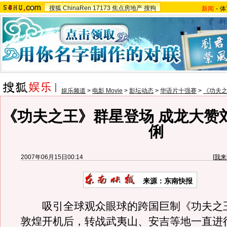
搜狐
ChinaRen
17173
焦点房地产
搜狗
新闻
-
体
娱乐频道
>
电影 Movie
>
影坛动态
>
华语片十强赛
>
《功夫
《功夫之王》群星登场 成龙大赞
俐
2007年06月15日00:14
[
我来
来源：东南快报
吸引全球观众眼球的跨国巨制《功夫之王
敦煌开机后，转战武夷山、安吉等地一直进