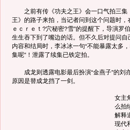
之前有传《功夫之王》会一口气拍三集
王》的路子来拍，当记者问到这个问题时，
ｅｃｒｅｔ?穴秘密?雪”的提醒下，导演罗伯
生生吞下到了嘴边的话。但不久后对提问自
内容和结局时，李冰冰一句“不能暴露太多
集呢”！泄露了续集已铁定拍。
成龙则透露电影最后扮演“金燕子”的刘
原因是替成龙挡了一剑。
女主
么拍
解释
现代