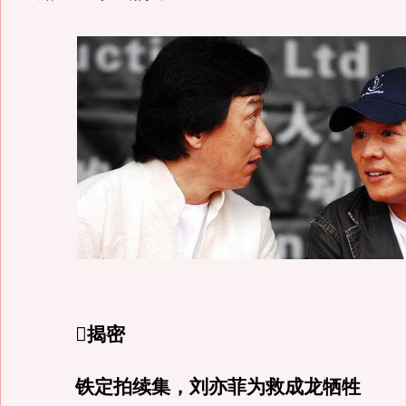
揭密
铁定拍续集，刘亦菲为救成龙牺牲