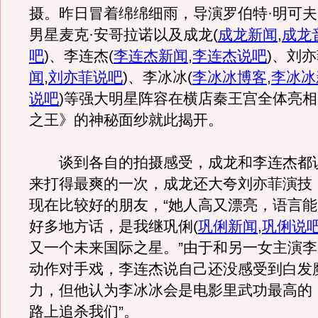
摄。昨日冒着绵绵细雨，导演罗伯特·明可
男星麦克·安哥拉诺以及成龙
(
成龙新闻
,
成龙
吧
)
、李连杰
(
李连杰新闻
,
李连杰说吧
)
、刘亦
闻
,
刘亦菲说吧
)
、李冰冰
(
李冰冰博客
,
李冰冰
说吧
)
等强大明星阵容在横店秦王宫全体亮相
之王》的神秘面纱就此揭开。
谈到各自的拍摄感受，成龙和李连杰都说
来打得最爽的一次，成龙还大夸刘亦菲演技
现在比较好的朋友，“她人高又漂亮，语言
好多地方话，是我继巩俐
(
巩俐新闻
,
巩俐说
又一个未来国际之星。”由于和另一女主演
动作对手戏，李连杰说自己还没感受到白发
力，但他认为李冰冰会是电影里武功最高的
路上追杀我们”。