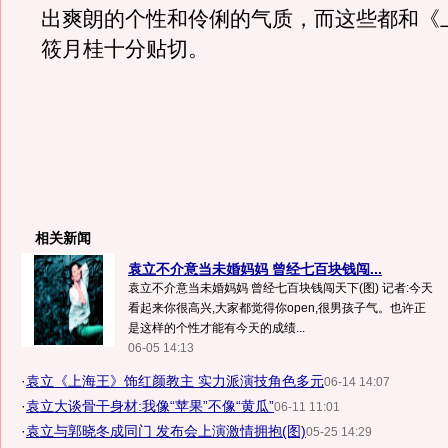
出爽朗的个性和伶俐的气质，而这些都和《
筱月桂十分贴切。
相关新闻
袁立不介意当未婚妈妈 曾经七百块钱闯...
袁立不介意当未婚妈妈 曾经七百块钱闯天下(图) 记者:今天
看起来你很高兴,大家都觉得你open,很男孩子气。也许正
是这样的个性才能有今天的成绩...
06-05 14:13
·
袁立《上海王》饰红颜教主 实力派演技角色多元
06-14 14:07
·
袁立大谈骨干身材:我像“苹果”不像“黄瓜”
06-11 11:01
·
袁立与郭晓冬成同门 发布会上演激情拥抱(图)
05-25 14:29