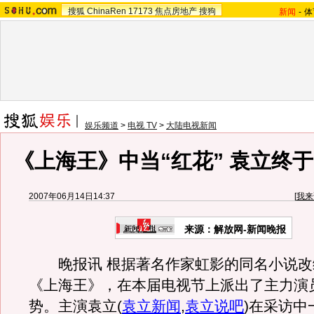
搜狐
ChinaRen
17173
焦点房地产
搜狗
新闻
-
体
娱乐频道
>
电视 TV
>
大陆电视新闻
《上海王》中当“红花” 袁立终于
2007年06月14日14:37
[
我来
来源：解放网-新闻晚报
晚报讯 根据著名作家虹影的同名小说改
《上海王》，在本届电视节上派出了主力演
势。主演袁立
(
袁立新闻
,
袁立说吧
)
在采访中