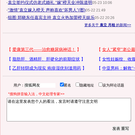
·
袁立签约仪式仿老式婚礼 “嫁”橙天全冲陈道明
05-23 10:06
·
“激情”袁立嫁入橙天 声称喜欢“坏男人”(图)
05-22 21:49
·
组图:郑晓东任嘉宾主持 袁立火热加盟橙天娱乐
05-22 20:26
更多关于
袁立 月桂
的新闻>>
用户：
匿名
隐藏地址
设为辩论话题
*搜狗拼音输入法，中文处理专家>>