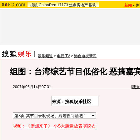
搜狐
ChinaRen
17173
焦点房地产
搜狗
新闻
-
体
娱乐频道
>
电视 TV
>
港台电视新闻
组图：台湾综艺节目低俗化 恶搞嘉
2007年06月14日07:31
[
我来
来源：搜狐娱乐社区
视频：《康熙来了》 小S大胆豪放表演脱衣