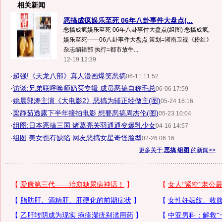
相关新闻
恶搞成疯娱乐至死 06年八卦事件大盘点(...
恶搞成疯娱乐至死 06年八卦事件大盘点(组图) 恶搞成疯,
娱乐至死——06八卦事件大盘点 策划=湖南卫视《粉红》
杂志编辑部 执行=都市放牛...
12-19 12:39
·
超强!《天龙八部》真人漫画爆笑恶搞
06-11 11:52
·
访谈:兄弟联呼唤师奶买专辑 成员恶搞自称毛总
06-06 17:59
·
姚晨郭涛主演《大电影2》恶搞为辅正经做主(图)
05-24 16:16
·
梁静茹透露下半年接拍电影 想要恶搞周杰伦(图)
05-23 10:04
·
组图:日本恶搞三国 诸葛亮关羽通通变爆乳少女
04-16 14:57
·
组图:美女也有缺陷 网友恶搞女星奇怪脸型
02-26 06:16
更多关于
恶搞 组图
的新闻>>