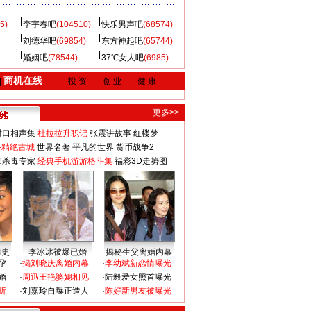
5)
李宇春吧
(104510)
快乐男声吧
(68574)
刘德华吧
(69854)
东方神起吧
(65744)
婚姻吧
(78544)
37℃女人吧
(6985)
商机在线
|
投 资
创 业
健 康
更多>>
对口相声集
杜拉拉升职记
张震讲故事
红楼梦
-精绝古城
世界名著
平凡的世界
货币战争2
毒杀毒专家
经典手机游游格斗集
福彩3D走势图
情史
李冰冰被爆已婚
揭秘生父离婚内幕
孕
·
揭刘晓庆离婚内幕
·
李幼斌新恋情曝光
婚
·
周迅王艳婆媳相见
·
陆毅爱女照首曝光
折
·
刘嘉玲自曝正造人
·
陈好新男友被曝光