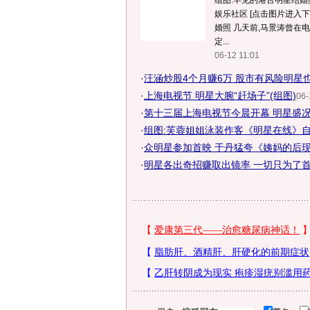
组图:罕见的港台明星结婚
娱乐社区 [点击图片进入下一
婚照 几天前,马景涛曾在
定...
06-12 11:01
·
汪涵炒股4个月赚6万 股市有风险明星也
·
上海电视节 明星大腕“赶场子”(组图)
06-
·
第十三届上海电视节今晨开幕 明星盛况
·
组图:芙蓉姐姐泳装作客《明星在线》
·
众明星参加首映 于丹猛夸《姨妈的后
·
明星各出奇招赚取出镜率 一切只为了首