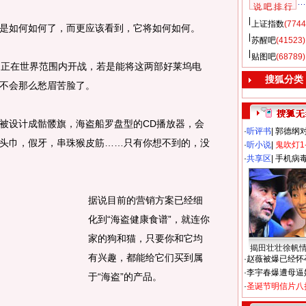
说 吧 排 行
上证指数
(7744
如何如何了，而更应该看到，它将如何如何。
苏醒吧
(41523)
贴图吧
(68789)
正在世界范围内开战，若是能将这两部好莱坞电
搜狐分类
不会那么愁眉苦脸了。
设计成骷髅旗，海盗船罗盘型的CD播放器，会
·
听评书
|
郭德纲
头巾，假牙，串珠猴皮筋……只有你想不到的，没
·
听小说
|
鬼吹灯1
·
共享区
|
手机病
据说目前的营销方案已经细
化到“海盗健康食谱”，就连你
家的狗和猫，只要你和它均
揭田壮壮徐帆
有兴趣，都能给它们买到属
·
赵薇被爆已经怀
·
李宇春爆遭母逼
于“海盗”的产品。
·
圣诞节明信片八