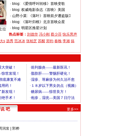
·
blog:
《爱情呼叫转移》首映变歌
·
blog:
权威电影杂志《首映》美国
·
山野小菜:
《落叶》首映前夕遭盗版
·
blog:
《落叶归根》北京首映众星
·
blog:
明星区推星计划
上位
热点标签：
刘德华
冯小刚
蔡少芬
快乐男声
大s
选秀
范冰冰
张柏芝
苏醒
郑钧
春晚
李湘
搞
说 吧
更多>>
周润发
|
郭桦