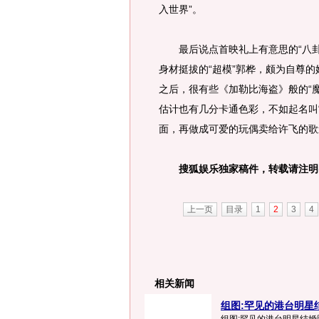
入世界”。
最后说点首映礼上有意思的“八卦”
身材挺拔的“超模”郭桦，颇为自尊
之后，很有些《加勒比海盗》般的“
估计也有几分卡通色彩，不如起名叫
面，再做成可爱的玩偶卖给许飞的歌
搜狐娱乐独家稿件，转载请注明
上一页
目录
1
2
3
4
相关新闻
组图:罕见的港台明星结