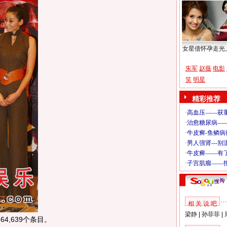
女星借怀孕走光
朱军
赵薇
电影
笑
明星
精彩推荐
相 关 说 吧
梁静
|
孙菲菲
|
4,639个条目。