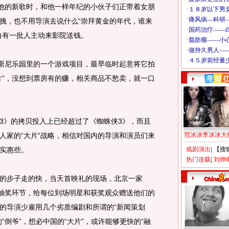
唱他的新歌时，和他一样年纪的小伙子们正带着女朋
拽，也不用导演去说什么“崇拜黄金的年代，谁来
自有一批人主动来影院送钱。
斯尼乐园里的一个游戏项目，最早临时起意将它拍
片”，没想到票房有的赚，相关商品不愁卖，就一口
》的拷贝投入上已经超过了《蜘蛛侠3》，而且
人家的“大片”战略，相信对国内的导演和演员们来
范冰冰李冰冰大
实惠些。
戏剧演出
|
【搜
热门连载
|
刘烨
步子走的快，当天首映礼的现场，北京一家
了抽奖环节，给每位到场明星和获奖观众赠送他们的
的导演少雇用几个劣质编剧和所谓的“新闻策划
“倒爷”，想必中国的“大片”，或许能够更快的“融