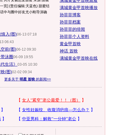
照 男才女貌恩爱甜蜜 来源:搜狐
满城黄金甲首映观看
页] (责任编辑:天蓝色) 甜蜜结
满城黄金甲首映播放
电话中与圈中好友尤小刚导演确
孙菲菲博客
孙菲菲档案
孙菲菲的绯闻
慎入(图)
06-13 07:18
孙菲菲个人资料
13 06:43
黄金甲首映
空前(图)
06-12 09:30
神话 首映
自带泳圈
06-09 19:55
满城黄金甲首映在线
现代生活》
03-05 10:30
映(图)
02-02 09:34
更多关于
明星 首映
的新闻>>