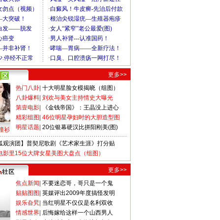
更多>>
热门八卦
|
十大明星脸女模揭晓（组图）
八卦爆料
|
刘欢与美女主持情史大曝光
第壹电影
|
《金钱帝国》：王晶没上进心
精彩组图
|
46位明星孕妇时的大胆造型图
明星话题
|
20位银幕硬汉比拼阳刚美(图)
撞衫
狐观演团】普契尼歌剧《艺术家生涯》打分贴
电影里15位大牌女星美图大盘点（组图）
更多>>
焦点新闻
|
不要迷恋哥，哥只是一个鬼
贴贴图图
|
英媒评出2009年度搞怪发明
娱乐旮旯
|
当红明星不仅仅是名利双收
情感世界
|
后悔嫁给这样一个山西男人