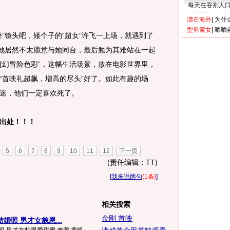
每天在吞别人
漂在海外
|
为什
型男索女
|
晒晒
镜头吧，矮个子的“超女”许飞一上场，就遇到了
的她居然不太愿意与她同台，最后勉为其难站在一起
魔幻冒险色彩”，这幅生活场景，放在电影世界里，
“首映礼超飙，增高的尽头”好了。如此有趣的场
迷，他们一定喜欢死了。
出处！！！
5
6
7
8
9
10
11
12
下一页
(责任编辑：TT)
[
我来说两句
(1条)
]
相关搜索
金刚 首映
婚照 男才女貌恩...