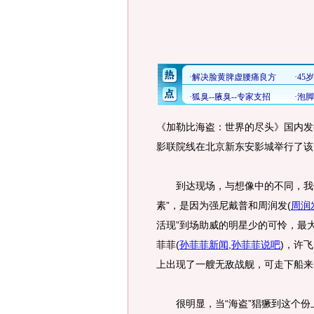
《加勒比海盗：世界的尽头》国内发
影联院线在北京新东安影城举行了该
到达现场，与想像中的不同，我们看
素”，是因为强尼戴普和周润发
(
周润
活现”到场助威的明星少的可怜，最
菲菲
(
孙菲菲新闻
,
孙菲菲说吧
)
，许飞
上出现了一艘无敌战舰，可走下船来
很明显，当“海盗”猖獗到这个份