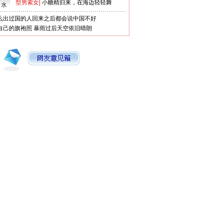
型男索女
|
小糖精归来，在海边轻轻舞
口水
么出过国的人回来之后都会说中国不好
自己的旗袍照
暴雨过后天空依旧晴朗