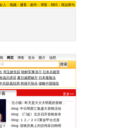
女人
-
视频
-
播客
-
邮件
-
博客
-
BBS
-
我说两句
闻
网页
博客
音乐
图片
说吧
长
邓玉娇失踪
朝鲜军事演习
日本兵赎罪
改温总讲话
夏日减肥秘方
日本瘦脸法
中共卧底结局
慈禧不快乐
侵略中国报告
更多>>
·
元小猫-:
昨天是大大大明星的首映，
·
blog:
中日明星汇集盛大首映活动
·
blog:
《门徒》北京召开首映发布
·
blog:
１２／２０黄金甲台北首
·
blog:
首映庆典上刘仪伟采访狗明
后？