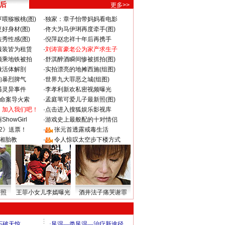
 后
更多>>
喂猕猴桃(图)
·
独家：章子怡带妈妈看电影
好身材(图)
·
佟大为马伊琍再度牵手(图)
秀性感(图)
·
倪萍赵忠祥十年后再携手
服装皆为租赁
·
刘涛富豪老公为家产求生子
颜乘地铁被拍
·
舒淇醉酒瞬间惨被抓拍(图)
做活体解剖
·
实拍漂亮的地摊西施(组图)
的暴烈脾气
·
世界九大罪恶之城(组图)
遇灵异事件
·
李孝利新欢私密视频曝光
成命案导火索
·
孟庭苇可爱儿子最新照(图)
：加入我们吧！
·
点击进入搜狐娱乐影视库
howGirl
·
游戏史上最般配的十对情侣
2》送票！
·
张元首透露戒毒生活
湘胎教
·
令人惊叹太空步下楼方式
密照
王菲小女儿李嫣曝光
酒井法子痛哭谢罪