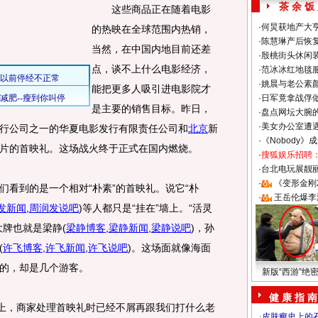
茶 余 饭
这些商品正在随着电影
·
何炅获地产大亨
的热映在全球范围内热销，
·
陈慧琳产后恢复
当然，在中国内地目前还差
·
殷桃街头休闲装
点，谈不上什么电影经济，
·
范冰冰红地毯
·
姚晨与老公素
能把更多人吸引进电影院才
·
日军竟拿战俘
是主要的销售目标。昨日，
·
盘点网坛大腕
·
美女办公室遭
行公司之一的华夏电影发行有限责任公司和
北京
新
·
《Nobody》
片的首映礼。这场战火终于正式在国内燃烧。
·
搜狐娱乐招聘
·
台北电玩展靓丽S
·
《变形金刚
到的是一个相对“朴素”的首映礼。说它“朴
·
王岳伦爆李
发新闻
,
周润发说吧
)
等人都只是“挂在”墙上。“活灵
大牌也就是梁静
(
梁静博客
,
梁静新闻
,
梁静说吧
)
，孙
(
许飞博客
,
许飞新闻
,
许飞说吧
)
。这场面就像海面
的，却是几个游客。
新版“西游”绝
健 康 指 南
上，商家处理首映礼时已经不屑再跟我们打什么老