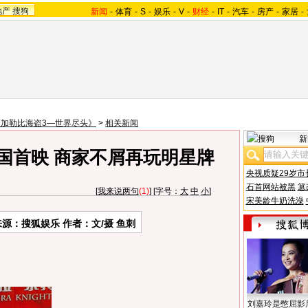
地产
搜狗
新闻
-
体育
-
S
-
娱乐
-
V
-
财经
-
IT
-
汽车
-
房产
-
家居
-
《加勒比海盗3—世界尽头》
>
相关新闻
新
国首映 商家不屑再玩明星牌
央视质疑29岁市
石首网站被黑
篡
[
我来说两句
(1)
] [字号：
大
中
小
]
宋美龄牛奶洗澡
来源：搜狐娱乐 作者：文/摄 鱼刺
刘嘉玲是憋屈影