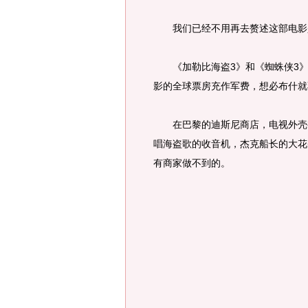
我们已经不用再去赘述这部电影是
《加勒比海盗3》和《蜘蛛侠3》
影的全球票房充作军费，想必布什就
在巴黎的迪斯尼商店，电视外壳被
唱海盗歌的收音机，杰克船长的大花
有商家做不到的。