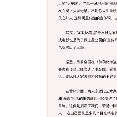
土的“明星牌”。当歌手彭坦用情演
友在楼上买票进场。不用你去生拉硬
关心好人”这样明显犯酸的宣传词。
其实，“加勒比海盗”最早只是迪
成电影也是为了做主题公园的“宣传
气折腾出了三部。
据悉，目前全国在《加勒比海盗3
各类宣传品已经卖进了电影院。看看
说，要比挑人家哪些桥段拍的不好更
在营销方面，商人永远比艺术家的
和“海盗”同名的银饰商店已经凑进
首饰。这倒是启发了我们，若是中国
人”，在自己团队里多几个目光精准的