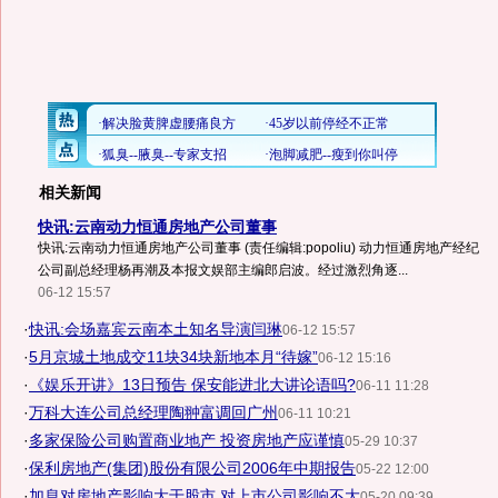
相关新闻
快讯:云南动力恒通房地产公司董事
快讯:云南动力恒通房地产公司董事 (责任编辑:popoliu) 动力恒通房地产经纪
公司副总经理杨再潮及本报文娱部主编郎启波。经过激烈角逐...
06-12 15:57
·
快讯:会场嘉宾云南本土知名导演闫琳
06-12 15:57
·
5月京城土地成交11块34块新地本月“待嫁”
06-12 15:16
·
《娱乐开讲》13日预告 保安能进北大讲论语吗?
06-11 11:28
·
万科大连公司总经理陶翀富调回广州
06-11 10:21
·
多家保险公司购置商业地产 投资房地产应谨慎
05-29 10:37
·
保利房地产(集团)股份有限公司2006年中期报告
05-22 12:00
·
加息对房地产影响大于股市 对上市公司影响不大
05-20 09:39