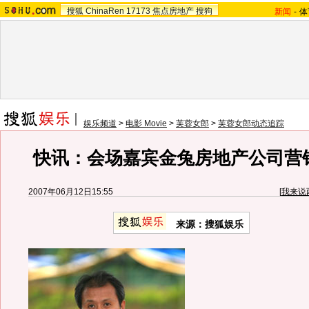
搜狐
ChinaRen
17173
焦点房地产
搜狗
新闻
-
体
娱乐频道
>
电影 Movie
>
芙蓉女郎
>
芙蓉女郎动态追踪
快讯：会场嘉宾金兔房地产公司营
2007年06月12日15:55
[
我来说
来源：搜狐娱乐