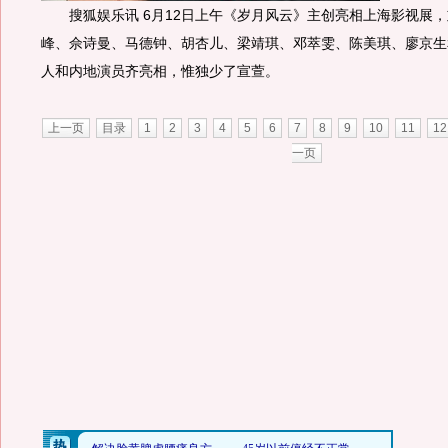
搜狐娱乐讯 6月12日上午《岁月风云》主创亮相上海影视展，
峰、佘诗曼、马德钟、胡杏儿、梁靖琪、邓萃雯、陈美琪、廖京生
人和内地演员齐亮相，惟独少了宣萱。
上一页
目录
1
2
3
4
5
6
7
8
9
10
11
12
一页