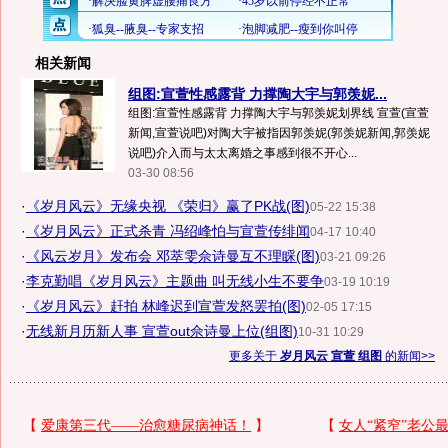
相关新闻
组图:宣萱性感露背 力撑陶大宇与郭羡妮...
组图:宣萱性感露背 力撑陶大宇与郭羡妮划界线 宣萱(宣萱
新闻,宣萱说吧)对陶大宇被指因郭羡妮(郭羡妮新闻,郭羡妮
说吧)介入而与太太离婚之事感到很不开心...
03-30 08:56
·
《岁月风云》无缘央视 《荣归》赢了PK战(图)
05-22 15:38
·
《岁月风云》正式杀青 冯绍峰怕与宣萱传绯闻
04-17 10:40
·
《风云岁月》发布会 邓萃雯佘诗曼互不理睬(图)
03-21 09:26
·
李克勤唱《岁月风云》主题曲 叫无线小生不要争
03-19 10:19
·
《岁月风云》赶拍 林峰迟到宣萱发怒罢拍(图)
02-05 17:15
·
无线新月历新人事 宣萱out佘诗曼上位(组图)
10-31 10:29
更多关于
岁月风云 宣萱 组图
的新闻>>