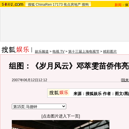
搜狐
ChinaRen
17173
焦点房地产
搜狗
新闻
-
体
娱乐频道
>
电视 TV
>
第十三届上海电视节
>
精彩图片
组图：《岁月风云》邓萃雯苗侨伟亮
2007年06月12日12:12
[
我来
来源：搜狐娱乐 作者：图文/黑
[点击图片进入下一页]