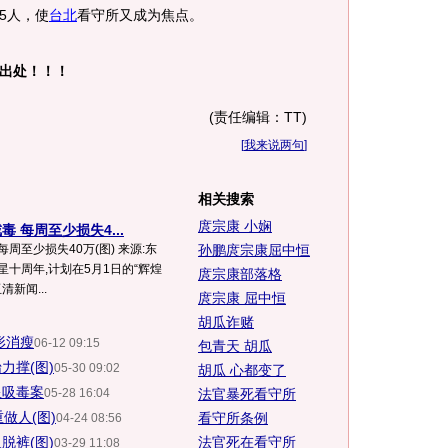
5人，使
台北
看守所又成为焦点。
出处！！！
(责任编辑：TT)
[
我来说两句
]
相关搜索
庹宗康 小娴
 每周至少损失4...
周至少损失40万(图) 来源:东
孙鹏庹宗康屈中恒
星十周年,计划在5月1日的“辉煌
庹宗康部落格
新闻...
庹宗康 屈中恒
胡瓜诈赌
形消瘦
06-12 09:15
包青天 胡瓜
力撑(图)
05-30 09:02
胡瓜 心都变了
星吸毒案
05-28 16:04
法官暴死看守所
做人(图)
看守所条例
04-24 08:56
脱裤(图)
法官死在看守所
03-29 11:08