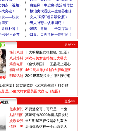
更多>>
热门八卦
|
十大明星脸女模揭晓（组图）
八卦爆料
|
刘欢与美女主持情史大曝光
第壹电影
|
《金钱帝国》：王晶没上进心
精彩组图
|
46位明星孕妇时的大胆造型图
明星话题
|
20位银幕硬汉比拼阳刚美(图)
撞衫
狐观演团】普契尼歌剧《艺术家生涯》打分贴
电影里15位大牌女星美图大盘点（组图）
更多>>
焦点新闻
|
不要迷恋哥，哥只是一个鬼
贴贴图图
|
英媒评出2009年度搞怪发明
娱乐旮旯
|
当红明星不仅仅是名利双收
情感世界
|
后悔嫁给这样一个山西男人