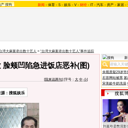
地产
搜狗
新闻
-
体育
-
S
-
娱乐
-
V
-
财经
-
IT
-
汽车
-
房产
-
家居
-
台湾大麻案牵出数十艺人
>
“台湾大麻案牵出数十艺人”事件追踪
新
 脸颊凹陷急进饭店恶补(图)
央视质疑29岁市
石首网站被黑
篡
[
我来说两句
] [字号：
大
中
小
]
宋美龄牛奶洗澡
来源：搜狐娱乐
刘嘉玲是憋屈影