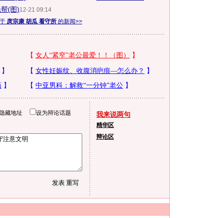
帮(图)
12-21 09:14
关于
庹宗康 胡瓜 看守所
的新闻>>
隐藏地址
设为辩论话题
我来说两句
精华区
辩论区