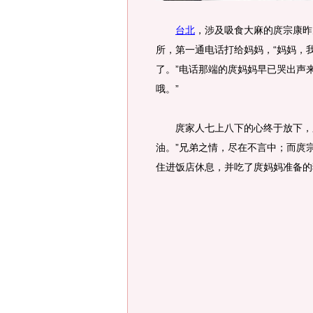
台北
，涉及吸食大麻的庹宗康昨
所，第一通电话打给妈妈，“妈妈，
了。”电话那端的庹妈妈早已哭出声
哦。”
庹家人七上八下的心终于放下，庹
油。”兄弟之情，尽在不言中；而庹
住进饭店休息，并吃了庹妈妈准备的