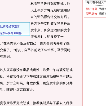
每天在吞别人
林看守所进行观察勒戒，昨
漂在海外
|
为什
天上午所方将无继续施用倾
型男索女
|
晒晒
向的评估报告送交检方后，
检方下午立即签发释票释放
庹宗康。身穿运动服的庹宗
康出所时，明显瘦了一
说：“在所内我不断反省自己，也充分思考并看了些
变瘦了。”他说，自己以前做了些错事，至于同时
有遇到。
人庹宗康没有毒品成瘾性，昨天中午将观察勒戒
批。检察官孙正华下午核准庹宗康勒戒完毕可以出
所。所方立即展开释放作业，确定庹宗康的身分并
品，随即让庹宗康离去。
宗康昨天完成勒戒，接着换胡瓜与丁柔安入所勒