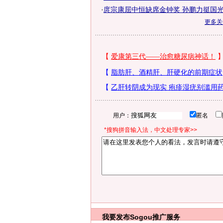
·
庹宗康屈中恒缺席金钟奖 孙鹏力挺国光
更多
用户：
匿名
*搜狗拼音输入法，中文处理专家>>
我要发布
Sogou推广服务