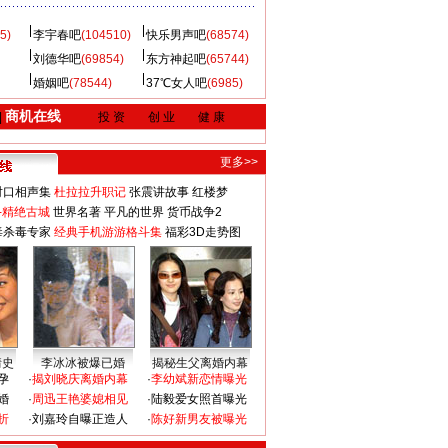
5)
李宇春吧
(104510)
快乐男声吧
(68574)
刘德华吧
(69854)
东方神起吧
(65744)
婚姻吧
(78544)
37℃女人吧
(6985)
商机在线
|
投 资
创 业
健 康
更多>>
对口相声集
杜拉拉升职记
张震讲故事
红楼梦
-精绝古城
世界名著
平凡的世界
货币战争2
毒杀毒专家
经典手机游游格斗集
福彩3D走势图
情史
李冰冰被爆已婚
揭秘生父离婚内幕
孕
·
揭刘晓庆离婚内幕
·
李幼斌新恋情曝光
婚
·
周迅王艳婆媳相见
·
陆毅爱女照首曝光
折
·
刘嘉玲自曝正造人
·
陈好新男友被曝光