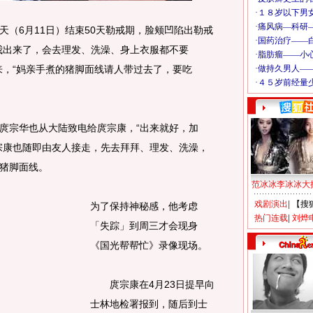
天（6月11日）结束50天勒戒期，脸颊凹陷出勒戒
我出来了，会去理发、洗澡、身上衣服都不要
来，“妈亲手煮的猪脚面线请人带过去了，要吃
宗华也从大陆致电给庹宗康，“出来就好，加
宗康也随即由友人接走，先去拜拜、理发、洗澡，
猪脚面线。
范冰冰李冰冰大
戏剧演出
|
【搜
为了保持神秘感，他考虑
热门连载
|
刘烨
「失踪」到周三才会现身
《国光帮帮忙》录像现场。
庹宗康在4月23日提早向
士林地检署报到，随后到士