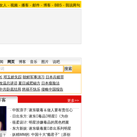
女人
-
视频
-
播客
-
邮件
-
博客
-
BBS
-
我说两句
闻
网页
博客
音乐
图片
说吧
长
邓玉娇失踪
朝鲜军事演习
日本兵赎罪
改温总讲话
夏日减肥秘方
日本瘦脸法
中共卧底结局
慈禧不快乐
侵略中国报告
更多>>
·
中医浪子:
谢东吸毒＆做人要有责任心
·
日出东方:
谢东毒品明星《为你
·
筱柔设计:
明星涉嫌毒品的黑色档案
·
东方新娱:
谢东吸毒案牵出系列明星
·
妖精MM的:
中国十大“瘾君子”［原创
后？