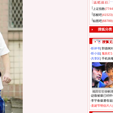
说 吧 排 行
上证指数
(7744
苏醒吧
(41523)
贴图吧
(68789)
搜狐分类
·
听评书
|
郭德纲
·
听小说
|
鬼吹灯1
·
共享区
|
手机病
揭田壮壮徐帆
·
赵薇被爆已经怀
·
李宇春爆遭母逼
·
圣诞节明信片八