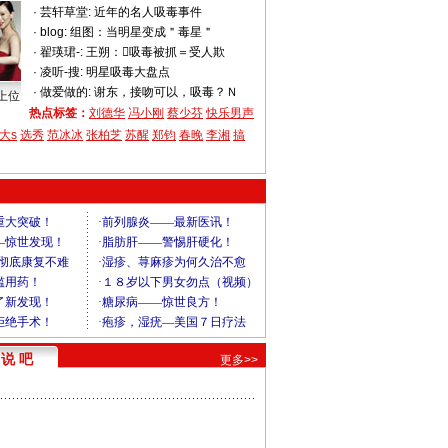
·
芸轩草堂:
近年的名人吸毒事件
·
blog:
组图：当明星变成＂毒星＂
·
翟瑛珺-:
王朔：吸毒被抓＝受人欺
·
凌听-搜:
明星吸毒大盘点
·
做爱做的:
谢东，接吻可以，吸毒？Ｎ
上位
热点标签：
刘德华
冯小刚
蔡少芬
快乐男声
大s
选秀
范冰冰
张柏芝
苏醒
郑钧
春晚
李湘
搞
说 吧
更多>>