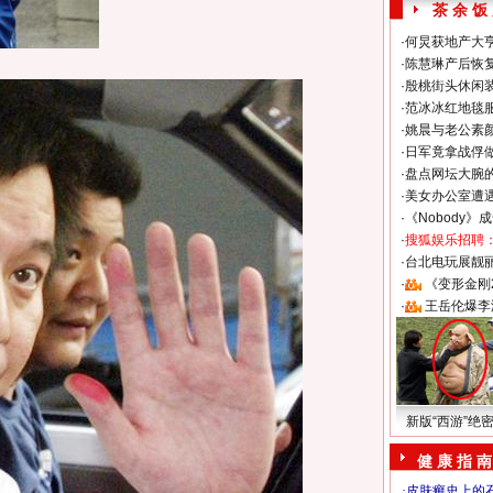
茶 余 饭
·
何炅获地产大亨
·
陈慧琳产后恢复
·
殷桃街头休闲装
·
范冰冰红地毯
·
姚晨与老公素
·
日军竟拿战俘
·
盘点网坛大腕
·
美女办公室遭
·
《Nobody》
·
搜狐娱乐招聘
·
台北电玩展靓丽S
·
《变形金刚
·
王岳伦爆李
新版“西游”绝
健 康 指 南