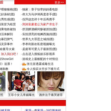
 后
更多>>
喂猕猴桃(图)
·
独家：章子怡带妈妈看电影
好身材(图)
·
佟大为马伊琍再度牵手(图)
秀性感(图)
·
倪萍赵忠祥十年后再携手
服装皆为租赁
·
刘涛富豪老公为家产求生子
颜乘地铁被拍
·
舒淇醉酒瞬间惨被抓拍(图)
做活体解剖
·
实拍漂亮的地摊西施(组图)
的暴烈脾气
·
世界九大罪恶之城(组图)
遇灵异事件
·
李孝利新欢私密视频曝光
成命案导火索
·
孟庭苇可爱儿子最新照(图)
：加入我们吧！
·
点击进入搜狐娱乐影视库
howGirl
·
游戏史上最般配的十对情侣
2》送票！
·
张元首透露戒毒生活
湘胎教
·
令人惊叹太空步下楼方式
密照
王菲小女儿李嫣曝光
酒井法子痛哭谢罪