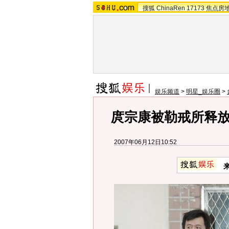
搜狐
ChinaRen
17173
焦点房
娱乐频道
>
明星_娱乐圈
>
庹宗康被勒戒所释放
2007年06月12日10:52