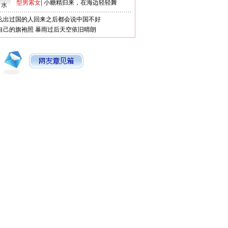
型男索女
|
小糖精归来，在海边轻轻舞
口水
么出过国的人回来之后都会说中国不好
自己的旗袍照
暴雨过后天空依旧晴朗