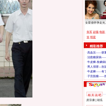
女星借怀孕走光
朱军
赵薇
电影
笑
明星
精彩推荐
相 关 说 吧
庹宗康
|
胡瓜