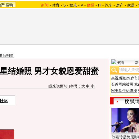
地产
搜狗
新闻
-
体育
-
S
-
娱乐
-
V
-
财经
-
IT
-
汽车
-
房产
-
家居
-
港台明星
新
星结婚照 男才女貌恩爱甜蜜
央视质疑29岁市
石首网站被黑
篡
[
我来说两句
] [字号：
大
中
小
]
宋美龄牛奶洗澡
社区
刘嘉玲是憋屈影