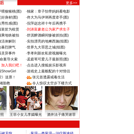
 后
更多>>
喂猕猴桃(图)
·
独家：章子怡带妈妈看电影
好身材(图)
·
佟大为马伊琍再度牵手(图)
秀性感(图)
·
倪萍赵忠祥十年后再携手
服装皆为租赁
·
刘涛富豪老公为家产求生子
颜乘地铁被拍
·
舒淇醉酒瞬间惨被抓拍(图)
做活体解剖
·
实拍漂亮的地摊西施(组图)
的暴烈脾气
·
世界九大罪恶之城(组图)
遇灵异事件
·
李孝利新欢私密视频曝光
成命案导火索
·
孟庭苇可爱儿子最新照(图)
：加入我们吧！
·
点击进入搜狐娱乐影视库
howGirl
·
游戏史上最般配的十对情侣
2》送票！
·
张元首透露戒毒生活
湘胎教
·
令人惊叹太空步下楼方式
密照
王菲小女儿李嫣曝光
酒井法子痛哭谢罪