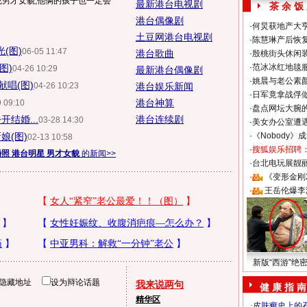
佳尼男才女貌,他俩的孩子也一定会
最新港台电视剧
茶 余 饭
港台偶像剧
·
何炅获地产大亨
土豆网港台电视剧
·
陈慧琳产后恢复
(图)
06-05 11:47
港台歌曲
·
殷桃街头休闲装
图)
·
范冰冰红地毯
04-26 10:29
最新港台偶像剧
·
姚晨与老公素
唱(图)
04-26 10:23
港台娱乐新闻
·
日军竟拿战俘
港台神算
 09:10
·
盘点网坛大腕
结婚...
港台连续剧
03-28 14:30
·
美女办公室遭
娘(图)
·
《Nobody》
02-13 10:58
·
搜狐娱乐招聘
照 港台明星 男才女貌
的新闻>>
·
台北电玩展靓丽S
·
《变形金刚
·
王岳伦爆李
新版“西游”绝
隐藏地址
设为辩论话题
我来说两句
健 康 指 南
精华区