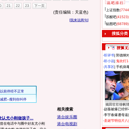
说 吧 排 行
0
21
22
23
下一页
上证指数
(7744
(责任编辑：天蓝色)
苏醒吧
(41523)
[
我来说两句
]
贴图吧
(68789)
搜狐分类
·
听评书
|
郭德纲
·
听小说
|
鬼吹灯1
·
共享区
|
手机病
揭田壮壮徐帆
相关搜索
·
赵薇被爆已经怀
·
李宇春爆遭母逼
港台娱乐圈
认尤小刚做孩子...
·
圣诞节明信片八
涛曾在电话中与圈中好友尤小刚
港台电视剧