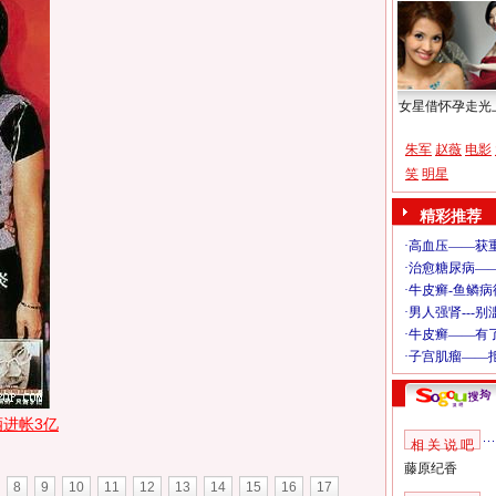
女星借怀孕走光
朱军
赵薇
电影
笑
明星
精彩推荐
酒进帐3亿
相 关 说 吧
藤原纪香
8
9
10
11
12
13
14
15
16
17