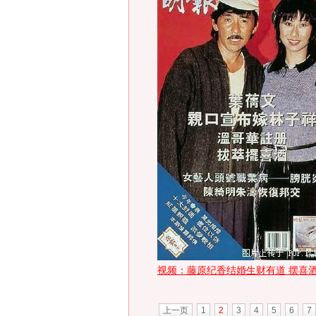
视频：藤原纪香结婚生财有道 摆喜
上一页
1
2
3
4
5
6
7