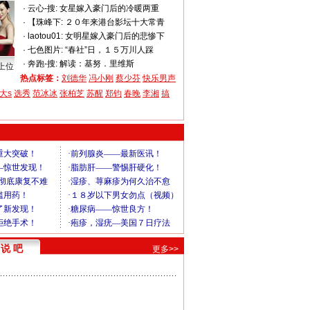
·
云心-搜:
女星嫁入豪门后的冷暖两重
·
【珠峰下:
２０年来港台影坛十大常青
·
laotou01:
女明星嫁入豪门后的悲惨下
·
七色图片:
“春社”日，１５万川人踩
·
奔跑-搜:
解读：基努．里维斯
上位
热点标签：
刘德华
冯小刚
蔡少芬
快乐男声
大s
选秀
范冰冰
张柏芝
苏醒
郑钧
春晚
李湘
搞
说 吧
更多>>