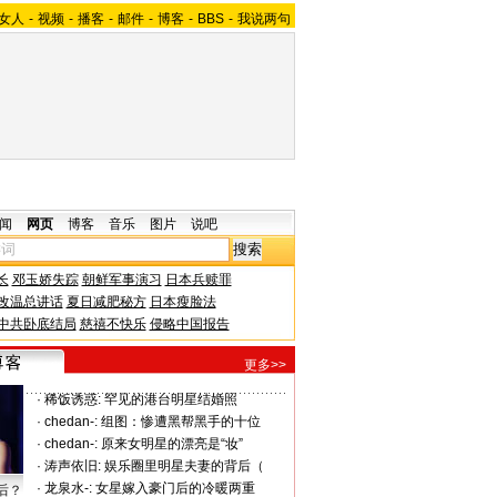
女人
-
视频
-
播客
-
邮件
-
博客
-
BBS
-
我说两句
闻
网页
博客
音乐
图片
说吧
长
邓玉娇失踪
朝鲜军事演习
日本兵赎罪
改温总讲话
夏日减肥秘方
日本瘦脸法
中共卧底结局
慈禧不快乐
侵略中国报告
更多>>
·
稀饭诱惑:
罕见的港台明星结婚照
·
chedan-:
组图：惨遭黑帮黑手的十位
·
chedan-:
原来女明星的漂亮是“妆”
·
涛声依旧:
娱乐圈里明星夫妻的背后（
·
龙泉水-:
女星嫁入豪门后的冷暖两重
后？