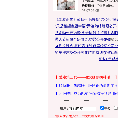
导演确定...马景涛和吴
长得很好。” 情史回顾:...
06-07 08:05
·
《老港正传》黄秋生毛舜筠“结婚照”曝光
·
“只是相望也很幸福”尹达勋结婚照公开(
·
尹多勋公开结婚照 金民钟主持婚礼S将献
·
愚人节新娘全妍雨,结婚照公开(图)
03-29
·
“4月的新娘”权妍雾通过所属经纪公司公开
·
笑星许东焕公开有趣结婚照 迎娶釜山新
更多关于
结婚
用户：
匿名
*搜狗拼音输入法，中文处理专家>>