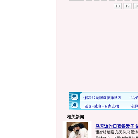
18
19
2
相关新闻
马景涛昨日喜得爱子 欲
甜蜜结婚照 几天前,马景