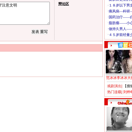
辩论区
范冰冰李冰冰大
戏剧演出
|
【搜
热门连载
|
刘烨