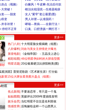
更多>>
热门八卦
|
十大明星脸女模揭晓（组图）
八卦爆料
|
刘欢与美女主持情史大曝光
第壹电影
|
《金钱帝国》：王晶没上进心
精彩组图
|
46位明星孕妇时的大胆造型图
明星话题
|
20位银幕硬汉比拼阳刚美(图)
撞衫
狐观演团】普契尼歌剧《艺术家生涯》打分贴
电影里15位大牌女星美图大盘点（组图）
更多>>
焦点新闻
|
不要迷恋哥，哥只是一个鬼
贴贴图图
|
英媒评出2009年度搞怪发明
娱乐旮旯
|
当红明星不仅仅是名利双收
情感世界
|
后悔嫁给这样一个山西男人