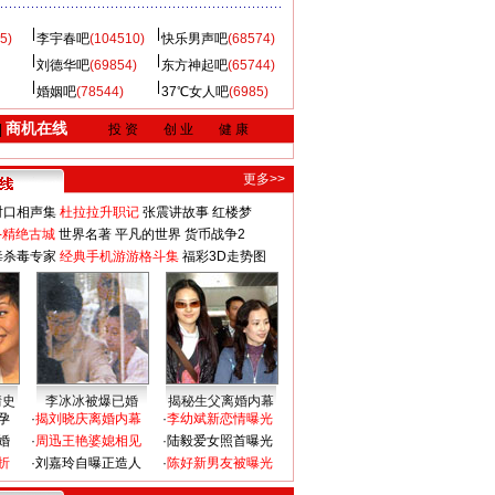
5)
李宇春吧
(104510)
快乐男声吧
(68574)
刘德华吧
(69854)
东方神起吧
(65744)
婚姻吧
(78544)
37℃女人吧
(6985)
商机在线
|
投 资
创 业
健 康
更多>>
对口相声集
杜拉拉升职记
张震讲故事
红楼梦
-精绝古城
世界名著
平凡的世界
货币战争2
毒杀毒专家
经典手机游游格斗集
福彩3D走势图
情史
李冰冰被爆已婚
揭秘生父离婚内幕
孕
·
揭刘晓庆离婚内幕
·
李幼斌新恋情曝光
婚
·
周迅王艳婆媳相见
·
陆毅爱女照首曝光
折
·
刘嘉玲自曝正造人
·
陈好新男友被曝光