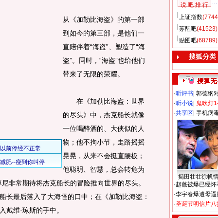
说 吧 排 行
上证指数
(7744
从《加勒比海盗》的第一部
苏醒吧
(41523)
到如今的第三部，是他们一
贴图吧
(68789)
直陪伴着“海盗”、塑造了“海
搜狐分类
盗”。同时，“海盗”也给他们
带来了无限的荣耀。
·
听评书
|
郭德纲
在《加勒比海盗：世界
·
听小说
|
鬼吹灯1
·
共享区
|
手机病
的尽头》中，杰克船长就像
一位喝醉酒的、大侠似的人
物；他不拘小节，走路摇摇
晃晃，从来不会挺直腰板；
他聪明、智慧，总会转危为
揭田壮壮徐帆
尊尼非常期待将杰克船长的冒险推向世界的尽头。
·
赵薇被爆已经怀
·
李宇春爆遭母逼
船长最后落入了大海怪的口中；在《加勒比海盗：
·
圣诞节明信片八
入戴维·琼斯的手中。