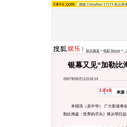
搜狐
ChinaRen
17173
焦点房
娱乐频道
>
电影 Movie
>
银幕又见“加勒比
2007年06月11日16:14
来源
本报讯（吴中华） 广大影迷将在
勒比海盗：世界的尽头》将从明日起