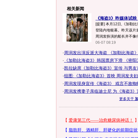
相关新闻
《海盗3》昨媒体试映 周
[提要] 本月12日,《加
登陆内地银幕。昨天该片
周润发扮演的船长并不像传
06-07 08:19
·
周润发出演反派大海盗 《加勒比海盗》
·
《加勒比海盗3》韩国票房下滑 《密阳
·
凯拉缺席《加勒比海盗3》宣传 与男友
·
组图:《加勒比海盗3》首映 周润发夫
·
周润发现身宣传《海盗3》 戏言不敌蜘
·
周润发携妻子亲临迪士尼 为《海盗3》宣
更多关于