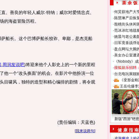
茶 余 饭
·
何炅获地产大亨
直、善良的年轻人威尔·特纳；威尔对爱情忠贞、
·
陈慧琳产后恢复
场的海盗冒险历程。
·
殷桃街头休闲装
·
范冰冰红地毯
·
姚晨与老公素
萨船长。这个巴博萨船长狡诈、卑鄙，是杰克船
·
日军竟拿战俘
·
盘点网坛大腕
·
美女办公室遭
·
《Nobody》
闻
,
周润发说吧
)
将迎来他个人影史上的一个新的里程
·
搜狐娱乐招聘
了他一个“改头换面”的机会。在影片中他扮演一位
·
台北电玩展靓丽S
·
《变形金刚
头目啸风，独特的造型和精心编排的剧情，将令观
·
王岳伦爆李
新版“西游”绝
(责任编辑：天蓝色)
健 康 指 南
[
我来说两句
]