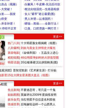
更多>>
热门八卦
|
十大明星脸女模揭晓（组图）
八卦爆料
|
刘欢与美女主持情史大曝光
第壹电影
|
《金钱帝国》：王晶没上进心
精彩组图
|
46位明星孕妇时的大胆造型图
明星话题
|
20位银幕硬汉比拼阳刚美(图)
撞衫
狐观演团】普契尼歌剧《艺术家生涯》打分贴
电影里15位大牌女星美图大盘点（组图）
更多>>
焦点新闻
|
不要迷恋哥，哥只是一个鬼
贴贴图图
|
英媒评出2009年度搞怪发明
娱乐旮旯
|
当红明星不仅仅是名利双收
情感世界
|
后悔嫁给这样一个山西男人