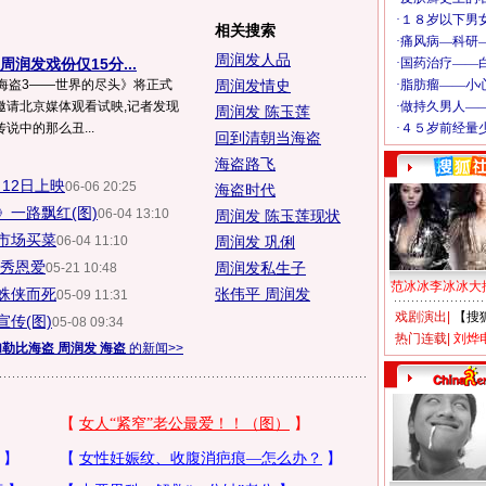
相关搜索
周润发人品
润发戏份仅15分...
勒比海盗3——世界的尽头》将正式
周润发情史
邀请北京媒体观看试映,记者发现
周润发 陈玉莲
说中的那么丑...
回到清朝当海盗
海盗路飞
12日上映
06-06 20:25
海盗时代
》一路飘红(图)
06-04 13:10
周润发 陈玉莲现状
市场买菜
06-04 11:10
周润发 巩俐
妇秀恩爱
周润发私生子
05-21 10:48
范冰冰李冰冰大
蛛侠而死
张伟平 周润发
05-09 11:31
戏剧演出
|
【搜
传(图)
05-08 09:34
热门连载
|
刘烨
加勒比海盗 周润发 海盗
的新闻>>