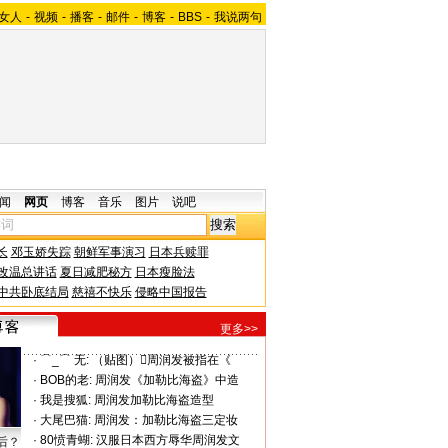
女人
-
视频
-
播客
-
邮件
-
博客
-
BBS
-
我说两句
闻
网页
博客
音乐
图片
说吧
长
邓玉娇失踪
朝鲜军事演习
日本兵赎罪
改温总讲话
夏日减肥秘方
日本瘦脸法
中共卧底结局
慈禧不快乐
侵略中国报告
更多>>
·
⌒_⌒ 无:
（贴图）周润发被指在《
·
BOB的老:
周润发《加勒比海盗》中造
·
我是搜狐:
周润发加勒比海盗造型
·
大尾巴猫:
周润发：加勒比海盗三定妆
·
80愤青蝴:
汉服日本西方辱华周润发文
后？