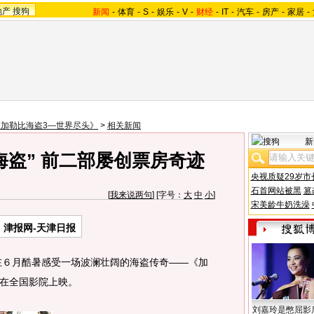
地产
搜狗
新闻
-
体育
-
S
-
娱乐
-
V
-
财经
-
IT
-
汽车
-
房产
-
家居
-
《加勒比海盗3—世界尽头》
>
相关新闻
新
海盗” 前二部屡创票房奇迹
央视质疑29岁市
石首网站被黑
篡
[
我来说两句
] [字号：
大
中
小
]
宋美龄牛奶洗澡
：津报网-天津日报
６月酷暑感受一场波澜壮阔的海盗传奇——《加
在全国影院上映。
刘嘉玲是憋屈影