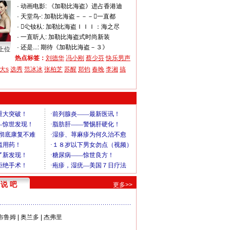
·
动画电影:
《加勒比海盗》进占香港迪
·
天堂鸟-:
加勒比海盗－－－一直都
·
尐钕朲:
加勒比海盗ＩＩＩ：海之尽
·
一直听人:
加勒比海盗式时尚新装
·
还是...:
期待《加勒比海盗－３》
上位
热点标签：
刘德华
冯小刚
蔡少芬
快乐男声
大s
选秀
范冰冰
张柏芝
苏醒
郑钧
春晚
李湘
搞
说 吧
更多>>
布鲁姆
|
奥兰多
|
杰弗里