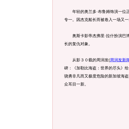
年轻的奥兰多·布鲁姆饰演一位正
专一。因杰克船长而被卷入一场又一
奥斯卡影帝杰弗里·拉什扮演巴博
长的复仇对象。
从影３０载的周润发
(
周润发新
碑：《加勒比海盗：世界的尽头》给
骁勇非凡而又极度危险的新加坡海盗
众耳目一新。