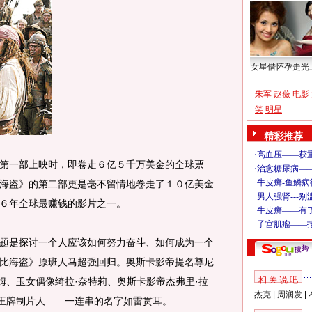
女星借怀孕走光
朱军
赵薇
电影
笑
明星
精彩推荐
一部上映时，即卷走６亿５千万美金的全球票
海盗》的第二部更是毫不留情地卷走了１０亿美金
６年全球最赚钱的影片之一。
是探讨一个人应该如何努力奋斗、如何成为一个
比海盗》原班人马超强回归。奥斯卡影帝提名尊尼
相 关 说 吧
姆、玉女偶像绮拉·奈特莉、奥斯卡影帝杰弗里·拉
杰克
|
周润发
|
》王牌制片人……一连串的名字如雷贯耳。