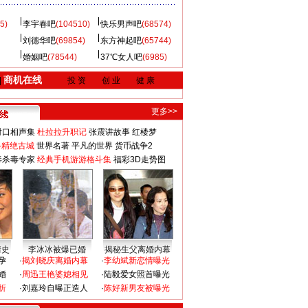
5)
李宇春吧
(104510)
快乐男声吧
(68574)
刘德华吧
(69854)
东方神起吧
(65744)
婚姻吧
(78544)
37℃女人吧
(6985)
商机在线
|
投 资
创 业
健 康
更多>>
对口相声集
杜拉拉升职记
张震讲故事
红楼梦
-精绝古城
世界名著
平凡的世界
货币战争2
毒杀毒专家
经典手机游游格斗集
福彩3D走势图
情史
李冰冰被爆已婚
揭秘生父离婚内幕
孕
·
揭刘晓庆离婚内幕
·
李幼斌新恋情曝光
婚
·
周迅王艳婆媳相见
·
陆毅爱女照首曝光
折
·
刘嘉玲自曝正造人
·
陈好新男友被曝光