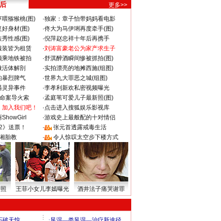
 后
更多>>
喂猕猴桃(图)
·
独家：章子怡带妈妈看电影
好身材(图)
·
佟大为马伊琍再度牵手(图)
秀性感(图)
·
倪萍赵忠祥十年后再携手
服装皆为租赁
·
刘涛富豪老公为家产求生子
颜乘地铁被拍
·
舒淇醉酒瞬间惨被抓拍(图)
做活体解剖
·
实拍漂亮的地摊西施(组图)
的暴烈脾气
·
世界九大罪恶之城(组图)
遇灵异事件
·
李孝利新欢私密视频曝光
成命案导火索
·
孟庭苇可爱儿子最新照(图)
：加入我们吧！
·
点击进入搜狐娱乐影视库
howGirl
·
游戏史上最般配的十对情侣
2》送票！
·
张元首透露戒毒生活
湘胎教
·
令人惊叹太空步下楼方式
密照
王菲小女儿李嫣曝光
酒井法子痛哭谢罪