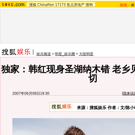
搜狐
ChinaRen
17173
焦点房地产
搜狗
新闻
-
体
娱乐频道
>
明星_娱乐圈
>
大陆明星
独家：韩红现身圣湖纳木错 老乡
切
2007年06月08日19:30
[
我来说
来源：搜狐娱乐 作者：文/陈小