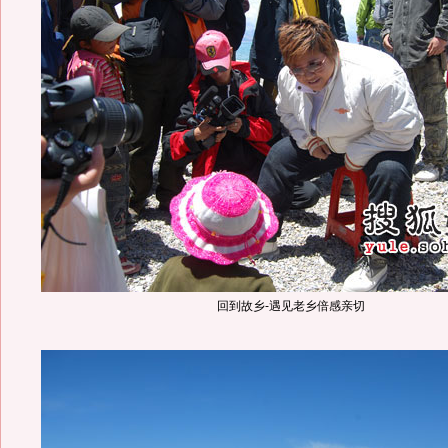
回到故乡-遇见老乡倍感亲切