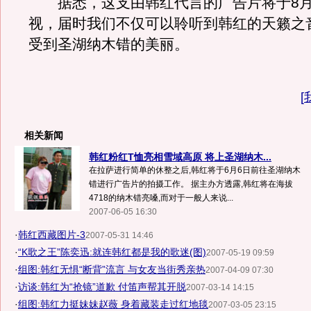
据悉，这支由韩红代言的广告片将于8月
视，届时我们不仅可以聆听到韩红的天籁之
受到圣湖纳木错的美丽。
[
相关新闻
韩红粉红T恤亮相雪域高原 将上圣湖纳木...
在拉萨进行简单的休整之后,韩红将于6月6日前往圣湖纳木
错进行广告片的拍摄工作。 据主办方透露,韩红将在海拔
4718的纳木错亮嗓,而对于一般人来说...
2007-06-05 16:30
·
韩红西藏图片-3
2007-05-31 14:46
·
“K歌之王”陈奕迅:就连韩红都是我的歌迷(图)
2007-05-19 09:59
·
组图:韩红无惧“断背”流言 与女友当街秀亲热
2007-04-09 07:30
·
访谈:韩红为“抢镜”道歉 付笛声帮其开脱
2007-03-14 14:15
·
组图:韩红力挺妹妹赵薇 身着藏装走过红地毯
2007-03-05 23:15