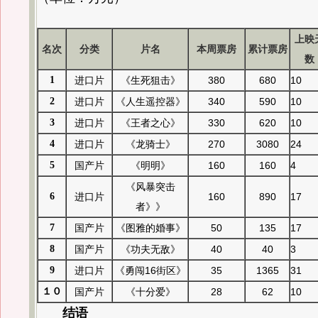
上映
名次
分类
片名
本周票房
累计票房
数
1
进口片
《生死狙击》
380
680
10
2
进口片
《人生遥控器》
340
590
10
3
进口片
《王者之心》
330
620
10
4
进口片
《龙骑士》
270
3080
24
5
国产片
《明明》
160
160
4
《风暴突击
6
进口片
160
890
17
者》》
7
国产片
《图雅的婚事》
50
135
17
8
国产片
《功夫无敌》
40
40
3
9
进口片
《勇闯16街区》
35
1365
31
１０
国产片
《十分爱》
28
62
10
结语