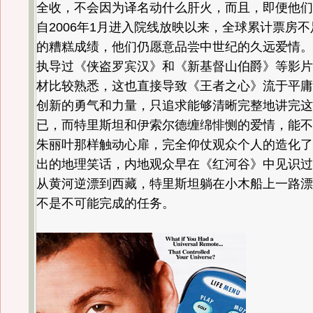
全收，不会因为译名动什么肝火，而且，即便他们
自2006年1月进入院线放映以来，全球累计票房不足
的糟糕成绩，他们仍愿意品尝中世纪的久远爱情。
执导过《侠盗罗宾汉》和《新基督山伯爵》等影片
材比较熟悉，这也直接导致《王者之心》流于平庸
创新的勇气和力量，只追求能够清晰完整地讲完这
已，而特里斯坦和伊索尔德缠绵悱恻的爱情，能不
朱丽叶那样触动心扉，完全仰仗观众个人的造化了
出的地理笑话，内地观众早在《红河谷》中见识过
从黄河逆漂到西藏，特里斯坦躺在小木船上一路漂
不是不可能完成的任务。