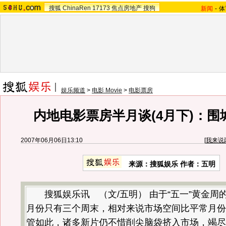
搜狐
ChinaRen
17173
焦点房地产
搜狗
新闻
-
体
娱乐频道
>
电影 Movie
>
电影票房
内地电影票房半月谈(4月下)：围
2007年06月06日13:10
[
我来说
来源：搜狐娱乐 作者：五明
搜狐娱乐讯 （文/五明） 由于“五一”黄金周
月份只有三个周末，相对来说市场空间比平常月份
管如此，诸多新片仍不惜削尖脑袋挤入市场，竭尽