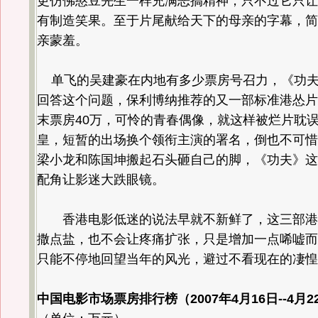
更仿佛憨豆先生一样充满恶搞精神，只不过它只让
有制造笑果。至于片尾献给天下的母亲的字幕，简
亲蒙羞。
单飞的吴建豪在内地有多少票房号召力，《功夫
回答这个问题，保利博纳推荐的又一部标准港怂片
末票房40万，可怜的青春偶像，就这样被烂片耽
皇，短暂的出场换个领衔主演的署名，倒也不可惜
梁小龙和陈国坤搬起石头砸自己的脚，《功夫》这
配角让影迷大跌眼镜。
香港电影低迷的说法早就不新鲜了，这三部港
撒点盐，也不会让疼痛扩张，只是增加一点唏嘘而
只能不停地回望当年的风光，避过不看现在的凄惶
中国电影市场票房排行榜（2007年4月16日--4月2