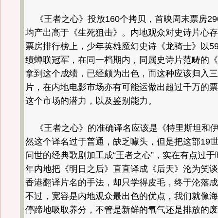
《王者之心》投放160个拷贝，首映周末票房29
均产出高于《生死狙击》。内地观众对史诗片心存
票房排行榜上，少年英雄魔幻史诗《龙骑士》以59
绩蝉联冠军，在同一档期内，同属史诗片范畴的《
拿到这个成绩，已经颇为出色，而这种应该归入三
片，在内地电影市场亦有可能运做出超过千万的票
这个市场的潜力，以及鉴别能力。
《王者之心》的准确译名应该是《特里斯坦和伊
然这个译名过于普通，缺乏噱头，但是把这部19世
问世的经典歌剧加工成“王者之心”，实在有点过于
年内地把《明日之后》直直译成《后天》沦为笑谈
香港翻译片名的手法，却只学得皮毛，终于沦落成
不过，宽容是内地观众最出色的优点，我们就像海
停蹄地吸取养分，不管是新鲜的氧气还是排放的废