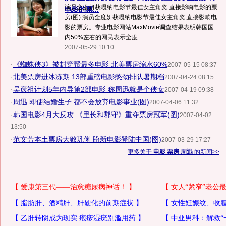
演员全度妍获嘎纳电影节最佳女主角奖 直接影响电影的票
电影的票...
房(图) 演员全度妍获嘎纳电影节最佳女主角奖,直接影响电
影的票房。专业电影网站MaxMovie调查结果表明韩国国
内50%左右的网民表示全度...
2007-05-29 10:10
·
《蜘蛛侠3》被封穿帮最多电影 北美票房缩水60%
2007-05-15 08:37
·
北美票房进冰冻期 13部重磅电影憋劲排队暑期档
2007-04-24 08:15
·
吴彦祖计划5年内导第2部电影 称周迅就是个侠女
2007-04-19 09:38
·
周迅:即使结婚生子 都不会放弃电影事业(图)
2007-04-06 11:32
·
韩国电影4月大反攻 《里长和郡守》重夺票房冠军(图)
2007-04-02
13:50
·
范文芳本土票房大败巩俐 盼新电影登陆中国(图)
2007-03-29 17:27
更多关于
电影 票房 周迅
的新闻>>