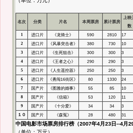
（单位：万元）
上映
名次
分类
片名
本周票房
累计票房
数
1
进口片
《龙骑士》
590
2810
17
2
进口片
《风暴突击者》
380
730
10
3
进口片
《生死狙击》
300
300
3
4
进口片
《王者之心》
290
290
3
5
进口片
《人生遥控器》
250
250
3
6
进口片
《勇闯16街区》
80
1330
24
7
国产片
《图雅的婚事》
55
85
10
8
国产片
《信箱》
53
120
11
9
国产片
《十分爱》
34
34
3
１０
国产片
《森冤》
28
480
31
中国电影市场票房排行榜（2007年4月23日--4月2
（单位：万元）