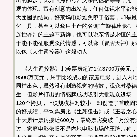
出的脚步，比如《海神号》父亲的拯救等等，无一
观的体现。富有创意的出发点，任何知识水平都能
大团圆的结局，好莱坞电影难免堕于俗套，却是最
化工具，甚至可以套用土产的名词“主旋律电影”。
遥控器》的主题不新鲜，也可以说亲情是永恒的主
于能不能征服观众的情感，可以像《冒牌天神》那
以像《人生遥控器》这般动人。
《人生遥控器》北美票房超过1亿3700万美元
9500万美元，属于比较成功的家庭电影，进入内
同样出色，虽然没有刺激视觉的特效，观众对桑德
生，但影片打出的情感牌成功吸引大批观众进场。
120个拷贝，上映规模相对较小，却创造了首映周末
的好成绩，平均票房比《生死狙击》或《王者之心
十天累计票房接近600万，最终票房突破千万没有
过，家庭电影依旧不是内地电影市场的王牌片种，