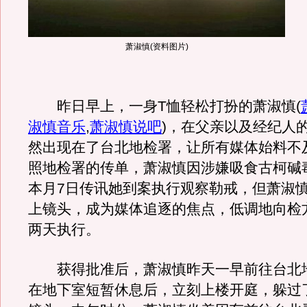
萧淑慎(资料图片)
昨日早上，一身T恤轻松打扮的萧淑慎
(
淑慎音乐
,
萧淑慎说吧
)
，在父亲以及经纪人
然出现在了台北地检署，让所有媒体始料不
照地检署的传单，萧淑慎因涉嫌吸食古柯碱
本月7日传讯她到案执行观察勒戒，但萧淑
上镜头，成为媒体追逐的焦点，低调地向检
两天执行。
获得批准后，萧淑慎昨天一早前往台北
在地下室短暂休息后，立刻上楼开庭，躲过