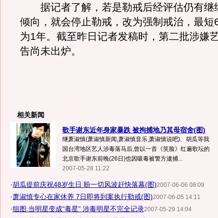
据记者了解，若是勒戒后经评估仍有继
倾向，就会停止勒戒，改为强制戒治，最短
为1年。截至昨日记者发稿时，第二批涉嫌
告尚未出炉。
相关新闻
歌手谢东近年身家暴跌 被拘捕地乃其母宿舍(图)
继萧淑慎(萧淑慎新闻,萧淑慎音乐,萧淑慎说吧)、胡瓜等我
国台湾地区艺人涉毒落马后,曾以一首《笑脸》红遍歌坛的
北京歌手谢东前晚(26日)也因吸毒被警方逮捕...
2007-05-28 11:22
·
胡瓜提前庆祝48岁生日 盼一切风波赶快落幕(图)
2007-06-06 08:09
·
萧淑慎专心在家休养 7日即将到案执行勒戒(图)
2007-06-05 14:11
·
组图:当明星变成“毒星” 涉毒明星不完全记录
2007-05-29 14:04