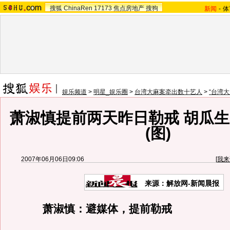
搜狐
ChinaRen
17173
焦点房地产
搜狗
新闻
-
体
娱乐频道
>
明星_娱乐圈
>
台湾大麻案牵出数十艺人
>
“台湾
萧淑慎提前两天昨日勒戒 胡瓜
(图)
2007年06月06日09:06
[
我来
来源：解放网-新闻晨报
萧淑慎：避媒体，提前勒戒