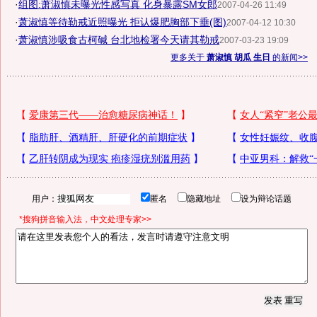
·
组图:萧淑慎未曝光性感写真 化身暴露SM女郎
2007-04-26 11:49
·
萧淑慎等待勒戒近照曝光 拒认爆肥胸部下垂(图)
2007-04-12 10:30
·
萧淑慎涉吸食古柯碱 台北地检署今天请其勒戒
2007-03-23 19:09
更多关于
萧淑慎 胡瓜 生日
的新闻>>
用户：
匿名
隐藏地址
设为辩论话题
*搜狗拼音输入法，中文处理专家>>