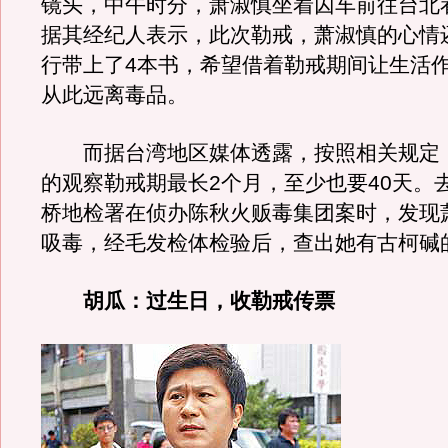
镜头，中午时分，萧淑慎坐着囚车前往台北
据其经纪人表示，此次勒戒，萧淑慎的心情
行带上了4本书，希望借着勒戒期间让生活
从此远离毒品。
而据台湾地区媒体透露，按照相关规定
的观察勒戒期最长2个月，至少也要40天。
桥地检署在侦办陈秋火贩毒集团案时，发现
吸毒，经毛发检体检验后，查出她有古柯碱
胡瓜：过生日，收勒戒传票