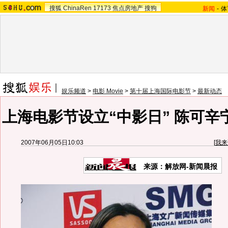
搜狐
ChinaRen
17173
焦点房地产
搜狗
新闻
-
体
娱乐频道
>
电影 Movie
>
第十届上海国际电影节
>
最新动态
上海电影节设立“中影日” 陈可辛
2007年06月05日10:03
[
我来
来源：解放网-新闻晨报