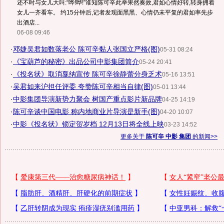
还不时与女儿大叫:“哗!哗!”谁知陈可辛此举果然奏效,君如心情好转,转身拥着
女儿一齐看车。 约15分钟后,记者发现面黑黑、心情仍未平复的君如率先步
出酒店...
06-08 09:46
·
邓婕吴君如数落老公 陈可辛黏人张国立严格(图)
05-31 08:24
·
《宝葫芦的秘密》出品公司中影集团简介
05-24 20:41
·
《投名状》取消戛纳宣传 陈可辛徐静蕾分身乏术
05-16 13:51
·
吴君如来沪担任评委 夸赞陈可辛相当自律(图)
05-01 13:44
·
中影集团导演新势力聚会 树国产重点影片新品牌
04-25 14:19
·
陈可辛谈中国电影 称内地商业片导演是新手(图)
04-20 10:07
·
中影《投名状》锁定贺岁档 12月13日将全线上映
03-23 14:52
更多关于
陈可辛 中影 集团
的新闻>>