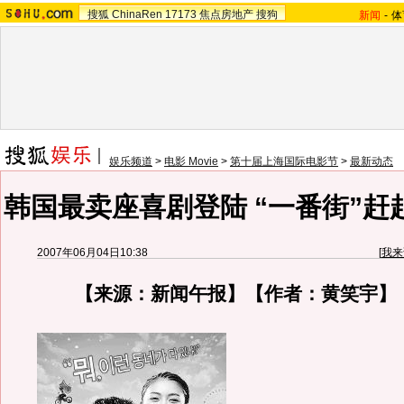
搜狐
ChinaRen
17173
焦点房地产
搜狗
新闻
-
体
娱乐频道
>
电影 Movie
>
第十届上海国际电影节
>
最新动态
韩国最卖座喜剧登陆 “一番街”赶
2007年06月04日10:38
[
我来
【来源：新闻午报】【作者：黄笑宇】