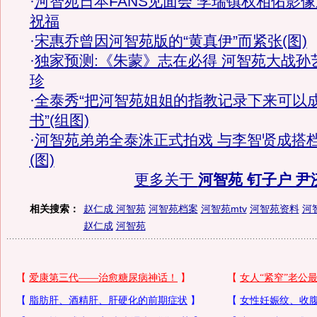
·
河智苑日本FANS见面会 李瑞镇权相佑影像
祝福
·
宋惠乔曾因河智苑版的“黄真伊”而紧张(图)
·
独家预测:《朱蒙》志在必得 河智苑大战孙
珍
·
全泰秀“把河智苑姐姐的指教记录下来可以
书”(组图)
·
河智苑弟弟全泰洙正式拍戏 与李智贤成搭
(图)
更多关于
河智苑 钉子户 尹
相关搜索：
赵仁成 河智苑
河智苑档案
河智苑mtv
河智苑资料
河
赵仁成
河智苑