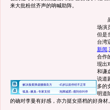
来大批粉丝齐声的呐喊助阵。
虽
场演
但是
台湾
新闻
,
合作
现出
和谦
说道
多的
明道
的确对李曼有好感，亦力挺女搭档的好身材