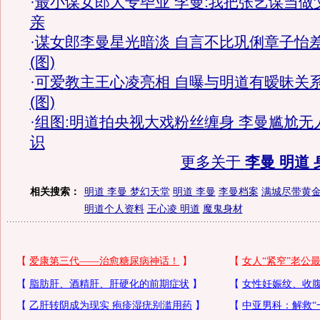
·
最小谋女郎大专毕业 李曼:我把张艺谋当做
亲
·
谋女郎李曼星光暗淡 自言不比巩俐章子怡
(图)
·
可爱教主王心凌亮相 自曝与明道有暧昧关
(图)
·
组图:明道拍央视大戏粉丝缠身 李曼尴尬无
识
更多关于
李曼 明道 
相关搜索：
明道 李曼 梦幻天堂
明道 李曼
李曼档案
满城尽带黄
明道个人资料
王心凌 明道
魔鬼身材