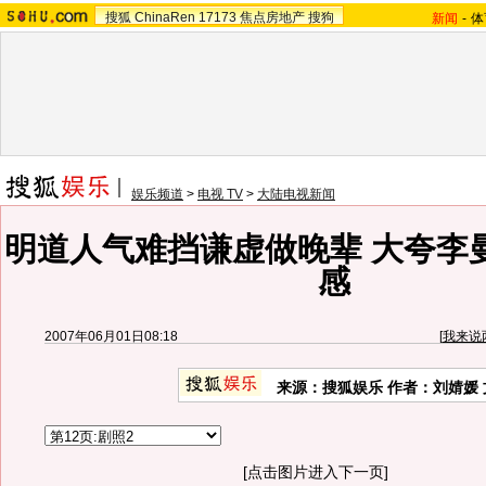
搜狐
ChinaRen
17173
焦点房地产
搜狗
新闻
-
体
娱乐频道
>
电视 TV
>
大陆电视新闻
明道人气难挡谦虚做晚辈 大夸李
感
2007年06月01日08:18
[
我来说
来源：搜狐娱乐 作者：刘婧媛 
[点击图片进入下一页]