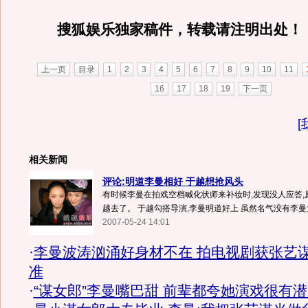
搜狐娱乐独家稿件，转载请注明出处！
上一页
目录
1
2
3
4
5
6
7
8
9
10
11
16
17
18
19
下一页
[
相关新闻
评论:明道李曼相好 于越想抢风头
有时候李曼在拍戏空档喊化状师来补妆时,发现没人应答,
越去了。 于越勾搭导演,李曼明道好上 虽然名气没有李曼大.
2007-05-24 14:01
·
李曼波涛汹涌好身材不在 拍电视剧获张艺
准
·
“谋女郎”李曼嘴巴甜 前辈都夸她演戏很有