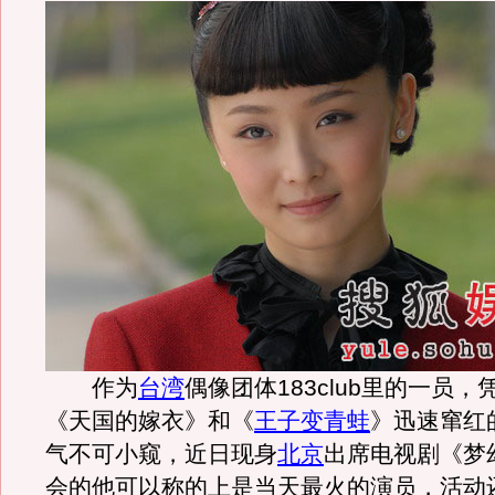
作为
台湾
偶像团体183club里的一员
《天国的嫁衣》和《
王子变青蛙
》迅速窜红
气不可小窥，近日现身
北京
出席电视剧《梦
会的他可以称的上是当天最火的演员，活动