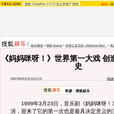
搜狐
ChinaRen
17173
焦点房地产
搜狗
新闻
-
体
娱乐频道
>
戏剧 drama
>
百老汇音乐剧《Mamma Mia》
>
相
《妈妈咪呀！》世界第一大戏 创
史
2007年05月31日23:19
[
我来
来源：搜狐娱乐
1999年3月23日，音乐剧《妈妈咪呀！
演，迎来了它的第一次也是最具决定意义的