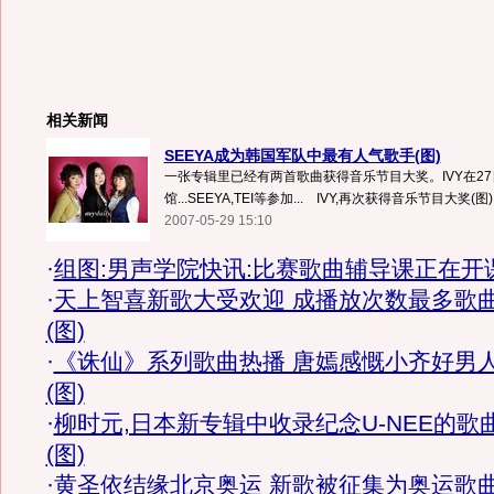
相关新闻
SEEYA成为韩国军队中最有人气歌手(图)
一张专辑里已经有两首歌曲获得音乐节目大奖。IVY在27
馆...SEEYA,TEI等参加... IVY,再次获得音乐节目大奖(图)..
2007-05-29 15:10
·
组图:男声学院快讯:比赛歌曲辅导课正在开
·
天上智喜新歌大受欢迎 成播放次数最多歌
(图)
·
《诛仙》系列歌曲热播 唐嫣感慨小齐好男
(图)
·
柳时元,日本新专辑中收录纪念U-NEE的歌
(图)
·
黄圣依结缘北京奥运 新歌被征集为奥运歌