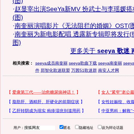
(图)
·
赵显宰出演SeeYa新MV 扮武士与李瑶媛搭
(图)
·
南奎丽演唱影片《无法阻拦的婚姻》OST(图
·
南奎丽为新电影配唱 透露新专辑即将发行(
图)
更多关于
seeya 歌迷
相关搜索：
seeya成员南奎丽
seeya歌曲下载
seeya南奎丽
seey
件
郑智化歌迷联盟
万茜51歌迷群
南安人才网
用户：
匿名
隐藏地址
设为辩论话题