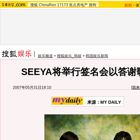
搜狐
ChinaRen
17173
焦点房地产
搜狗
新闻
-
体
娱乐频道
>
搜狐娱乐_韩娱
>
韩国娱乐新闻
SEEYA将举行签名会以答谢歌
2007年05月31日18:10
[
我来
来源：MY DAILY