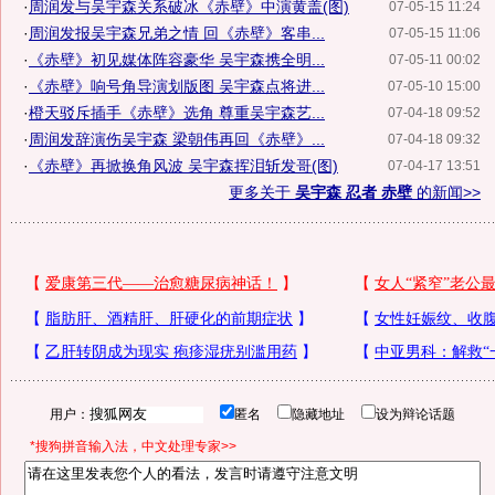
·
周润发与吴宇森关系破冰《赤壁》中演黄盖(图)
07-05-15 11:24
·
周润发报吴宇森兄弟之情 回《赤壁》客串...
07-05-15 11:06
·
《赤壁》初见媒体阵容豪华 吴宇森携全明...
07-05-11 00:02
·
《赤壁》响号角导演划版图 吴宇森点将进...
07-05-10 15:00
·
橙天驳斥插手《赤壁》选角 尊重吴宇森艺...
07-04-18 09:52
·
周润发辞演伤吴宇森 梁朝伟再回《赤壁》...
07-04-18 09:32
·
《赤壁》再掀换角风波 吴宇森挥泪斩发哥(图)
07-04-17 13:51
更多关于
吴宇森 忍者 赤壁
的新闻>>
用户：
匿名
隐藏地址
设为辩论话题
*搜狗拼音输入法，中文处理专家>>