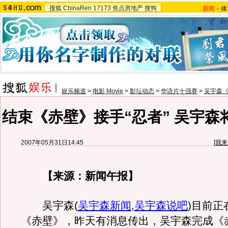
搜狐
ChinaRen
17173
焦点房地产
搜狗
新闻
-
体
娱乐频道
>
电影 Movie
>
影坛动态
>
华语片十强赛
>
吴宇森
结束《赤壁》接手“忍者” 吴宇森
2007年05月31日14:45
[
我来
【来源：新闻午报】
吴宇森
(
吴宇森新闻
,
吴宇森说吧
)
目前正
《赤壁》，昨天有消息传出，吴宇森完成《