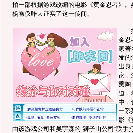
拍一部根据游戏改编的电影《黄金忍者》。
杨雪仪昨天证实了这一传闻。
据
金忍
家著
发的
出身
家，
熏陶
迫，
中，
一系
影《
由该游戏公司和吴宇森的“狮子山公司”联手