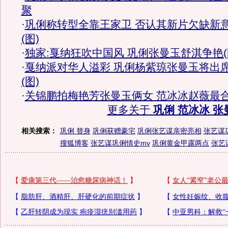
聚
·
巩俐称转型全靠王家卫 否认其新片欠缺新
(图)
·
独家:戛纳狂吹中国风 巩俐张曼玉舒淇争艳(
·
戛纳派对华人溢彩 巩俐杨紫琼张曼玉将出
(图)
·
关锦鹏拍梅艳芳张曼玉俩女 范冰冰赵薇最
更多关于
巩俐 范冰冰 张
相关搜索：
巩俐 替身
巩俐获赠豪宅
巩俐张艺谋亲密亮相
张艺谋
搜狐博客
张艺谋巩俐情史mv
巩俐黄金甲露两点
张艺