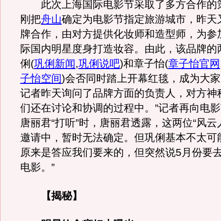
此次上海国际电影节采取了多方合作的
刚把
舟山
确定为电影节指定旅游城市，昨天
牌合作，由对方提供化妆师和造型师，为参
际国内明星度身打造妆容。由此，该品牌的
俐
(
巩俐新闻
,
巩俐说吧
)
和章子怡
(
章子怡官网
子怡空间
)
会否同时踏上开幕红毯，成为大家
记者昨天询问了品牌方面的负责人，对方神
们还在讨论和协调的过程中。”记者再向电
唐丽君“打听”时，唐丽君透露，这两位“风云
邀请中，暂时无法确定。但巩俐基本不太可
原来是答应我们要来的，但突然说5月份要
电影。”
【揭秘】