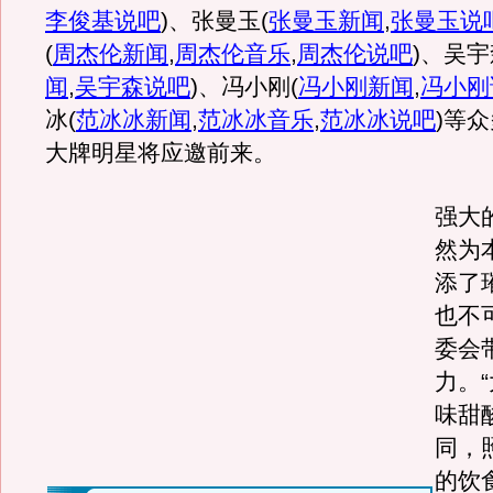
李俊基说吧
)
、张曼玉
(
张曼玉新闻
,
张曼玉说
(
周杰伦新闻
,
周杰伦音乐
,
周杰伦说吧
)
、吴宇
闻
,
吴宇森说吧
)
、冯小刚
(
冯小刚新闻
,
冯小刚
冰
(
范冰冰新闻
,
范冰冰音乐
,
范冰冰说吧
)
等众
大牌明星将应邀前来。
强大
然为
添了
也不
委会
力。
味甜
同，
的饮