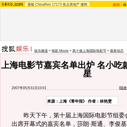
搜狐
ChinaRen
17173
焦点房地产
搜狗
新闻
-
体
娱乐频道
>
电影 Movie
>
第十届上海国际电影节
>
最新动态
上海电影节嘉宾名单出炉 名小吃
星
2007年05月31日10:01
[
我来
来源：上海《青年报》 作者：林艳雯
昨天下午，第十届上海国际电影节组委
出席开幕式的嘉宾名单，莎朗·斯通、李俊基