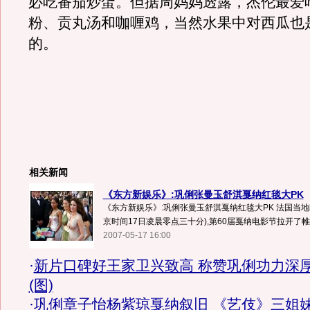
必吃番茄炒蛋。但据周妈妈透露，杰伦最爱
粉、贡丸汤和咖喱鸡，当然水果中对西瓜也
的。
相关新闻
《东方新娱乐》:巩俐张曼玉舒淇戛纳红毯大PK
《东方新娱乐》:巩俐张曼玉舒淇戛纳红毯大PK 法国当地
京时间17日凌晨零点三十分),第60届戛纳电影节拉开了帷幕
2007-05-17 16:00
·
新片口碑好王家卫兴致高 称赞巩俐功力深
(图)
·
巩俐章子怡杨紫琼戛纳叙旧 《艺伎》三姐