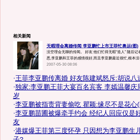
相关新闻
无暇理会离婚传闻 李亚鹏忙上市王菲忙奥运(图)
没空理会无聊的传闻。 好友:他们忙得无暇“造人” 随后
悉,李亚鹏和王菲的感情很好,而且李亚鹏最近很忙,根本没有时
2007-05-30 08:06
·
王菲李亚鹏传离婚 好友陈建斌怒斥:胡说八
·
独家:李亚鹏王菲大宴百名宾客 李嫣温馨庆
岁
·
李亚鹏被指责背妻偷吃 瞿颖:缘尽不是花心(
·
李亚鹏苗圃被爆牵手约会 经纪人回应仅是
友
·
港媒爆王菲第三度怀孕 只因想为李亚鹏生
子?