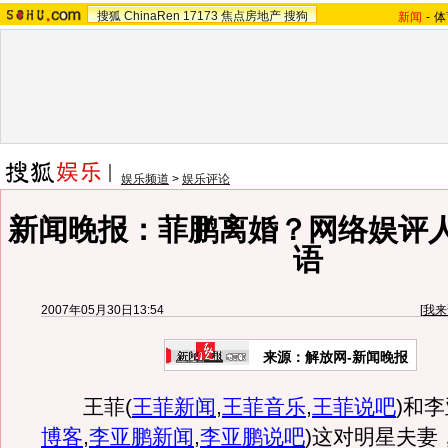
搜狐
ChinaRen
17173
焦点房地产
搜狗
新闻
-
体
娱乐频道
>
娱乐评论
新闻晚报：菲鹏离婚？网络娱评
语
2007年05月30日13:54
[
我来
来源：解放网-新闻晚报
王菲
(
王菲新闻
,
王菲音乐
,
王菲说吧
)
和李
博客
,
李亚鹏新闻
,
李亚鹏说吧
)
这对明星夫妻