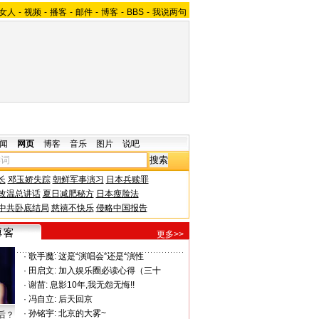
女人
-
视频
-
播客
-
邮件
-
博客
-
BBS
-
我说两句
闻
网页
博客
音乐
图片
说吧
长
邓玉娇失踪
朝鲜军事演习
日本兵赎罪
改温总讲话
夏日减肥秘方
日本瘦脸法
中共卧底结局
慈禧不快乐
侵略中国报告
更多>>
·
歌手魔:
这是“演唱会”还是“演性
·
田启文:
加入娱乐圈必读心得（三十
·
谢苗:
息影10年,我无怨无悔!!
·
冯自立:
后天回京
·
孙铭宇:
北京的大雾~
后？