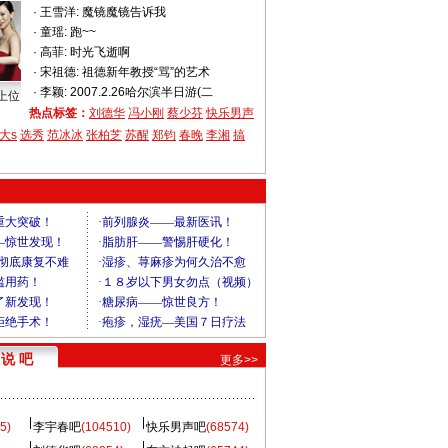
·
王雪洋:
魔镜魔镜告诉我
·
童瑶:
跑~~
·
高菲:
时光飞逝啊
·
宋祖德:
祖德新年教授“骂”的艺术
·
李颖:
2007.2.26哈尔滨半日游(二
上位
热点标签：
刘德华
冯小刚
蔡少芬
快乐男声
大s
选秀
范冰冰
张柏芝
苏醒
郑钧
春晚
李湘
搞
说 吧
更多>>
5)
李宇春吧
(104510)
快乐男声吧
(68574)