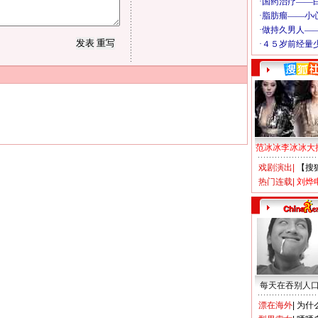
范冰冰李冰冰大
戏剧演出
|
【搜
热门连载
|
刘烨
每天在吞别人
漂在海外
|
为什