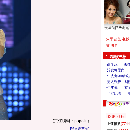
女星借怀孕走光
朱军
赵薇
电影
笑
明星
精彩推荐
说 吧 排 行
(责任编辑：popoliu)
上证指数
(7744
[
我来说两句
]