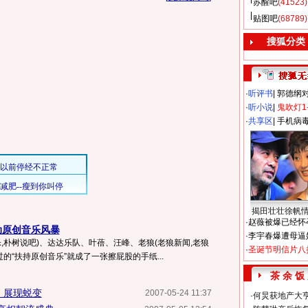
苏醒吧
(41523)
贴图吧
(68789)
搜狐分类
·
听评书
|
郭德纲
·
听小说
|
鬼吹灯1
·
共享区
|
手机病
揭田壮壮徐帆
·
赵薇被爆已经怀
动原创音乐风暴
·
李宇春爆遭母逼
音乐,朴树说吧)、达达乐队、叶蓓、汪峰、老狼(老狼新闻,老狼
·
圣诞节明信片八
过的“扶持原创音乐”就成了一张擦屁股的手纸...
茶 余 饭
》展现蜕变
2007-05-24 11:37
·
何炅获地产大亨