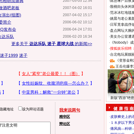
亮相朝流盛典
2007-05-05 12:54
·
陈慧琳产后恢复
·
殷桃街头休闲装
做酒吧老板
2007-04-02 16:01
·
范冰冰红地毯
演出(组图)
2007-04-02 15:17
·
姚晨与老公素
委简介
2006-06-02 10:12
·
日军竟拿战俘
约EQ发布会
2006-04-24 17:01
·
盘点网坛大腕
达达乐队
2006-02-20 16:34
·
美女办公室遭
·
《Nobody》
更多关于
达达乐队 迷子 星球大战
的新闻>>
·
搜狐娱乐招聘
·
台北电玩展靓丽S
迷子1999
迷子
·
《变形金刚
·
王岳伦爆李
新版“西游”绝
健 康 指 南
隐藏地址
设为辩论话题
我来说两句
精华区
辩论区