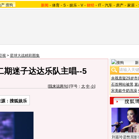
地产
搜狗
新闻
-
体育
-
S
-
娱乐
-
V
-
财经
-
IT
-
汽车
-
房产
-
家居
-
卫视
>
星球大战精彩图集
新
期迷子达达乐队主唱--5
央视质疑29岁市
石首网站被黑
篡
[
我来说两句
] [字号：
大
中
小
]
宋美龄牛奶洗澡
来源：搜狐娱乐
刘嘉玲是憋屈影