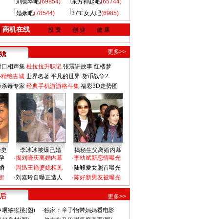
刘德华吧
(69854)
东方神起吧
(65744)
婚姻吧
(78544)
37℃女人吧
(6985)
商机在线
|
投 资
创 业
健 康
更多>>
对口相声集
杜拉拉升职记
张震讲故事
红楼梦
-精绝古城
世界名著
平凡的世界
货币战争2
毒杀毒专家
经典手机游游格斗集
福彩3D走势图
情史
李冰冰被爆已婚
揭秘生父离婚内幕
孕
·
揭刘晓庆离婚内幕
·
李幼斌新恋情曝光
婚
·
周迅王艳婆媳相见
·
陆毅爱女照首曝光
折
·
刘嘉玲自曝正造人
·
陈好新男友被曝光
 后
更多>>
喂猕猴桃(图)
·
独家：章子怡带妈妈看电影