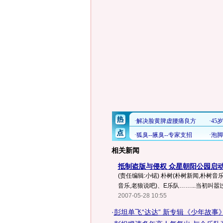
相关新闻
抵制盗版与侵权 众星朝阳公园启
(责任编辑:小锘) 朴树(朴树新闻,朴树
音乐,老狼说吧)、E乐队……...当初叫嚣
2007-05-28 10:55
·
彭坦单飞“达达” 新专辑《少年故事