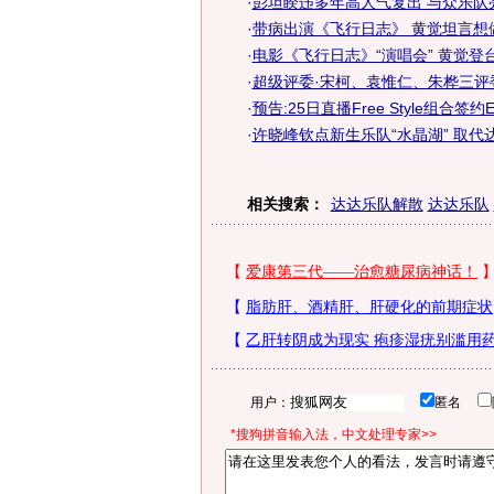
·
彭坦睽违多年高人气复出 与众乐队
·
带病出演《飞行日志》 黄觉坦言想
·
电影《飞行日志》“演唱会” 黄觉登台
·
超级评委·宋柯、袁惟仁、朱桦三评
·
预告:25日直播Free Style组合签
·
许晓峰钦点新生乐队“水晶湖” 取代
相关搜索：
达达乐队解散
达达乐队
用户：
匿名
*搜狗拼音输入法，中文处理专家>>