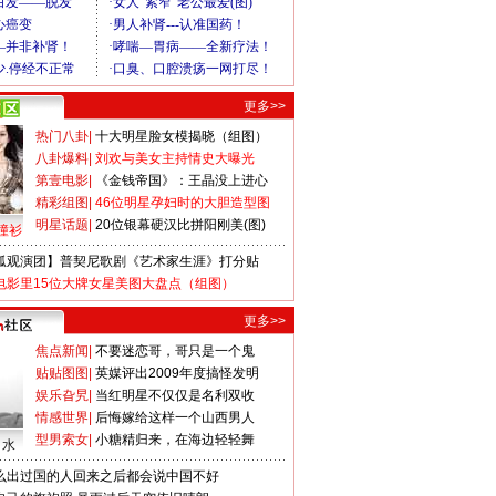
更多>>
热门八卦
|
十大明星脸女模揭晓（组图）
八卦爆料
|
刘欢与美女主持情史大曝光
第壹电影
|
《金钱帝国》：王晶没上进心
精彩组图
|
46位明星孕妇时的大胆造型图
明星话题
|
20位银幕硬汉比拼阳刚美(图)
撞衫
狐观演团】普契尼歌剧《艺术家生涯》打分贴
电影里15位大牌女星美图大盘点（组图）
更多>>
焦点新闻
|
不要迷恋哥，哥只是一个鬼
贴贴图图
|
英媒评出2009年度搞怪发明
娱乐旮旯
|
当红明星不仅仅是名利双收
情感世界
|
后悔嫁给这样一个山西男人
型男索女
|
小糖精归来，在海边轻轻舞
口水
么出过国的人回来之后都会说中国不好