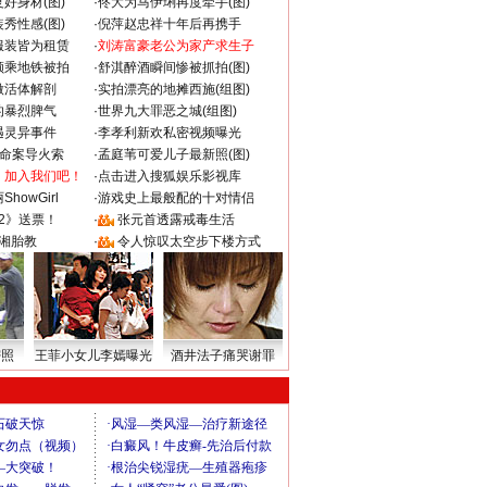
好身材(图)
·
佟大为马伊琍再度牵手(图)
秀性感(图)
·
倪萍赵忠祥十年后再携手
服装皆为租赁
·
刘涛富豪老公为家产求生子
颜乘地铁被拍
·
舒淇醉酒瞬间惨被抓拍(图)
做活体解剖
·
实拍漂亮的地摊西施(组图)
的暴烈脾气
·
世界九大罪恶之城(组图)
遇灵异事件
·
李孝利新欢私密视频曝光
成命案导火索
·
孟庭苇可爱儿子最新照(图)
：加入我们吧！
·
点击进入搜狐娱乐影视库
howGirl
·
游戏史上最般配的十对情侣
2》送票！
·
张元首透露戒毒生活
湘胎教
·
令人惊叹太空步下楼方式
密照
王菲小女儿李嫣曝光
酒井法子痛哭谢罪