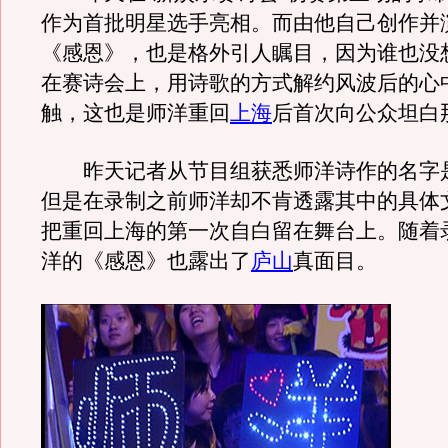
作为首批明星选手亮相。而由他自己创作并
《感恩》，也是格外引人瞩目，因为谁也没
在赛诗会上，用诗歌的方式解约风波后的心
触，这也是师洋重回
上海
后首次向公众坦白
昨天记者从节目组获悉师洋诗作的名字
但是在录制之前师洋却不肯透露其中的具体
把重回上海的第一次自白留在舞台上。随着
洋的《感恩》也露出了
庐山
真面目。