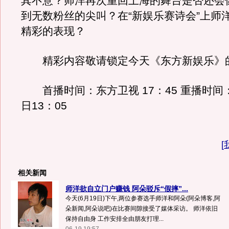
其不意？师洋再次重回上海的舞台是否还会
到无数粉丝的尖叫？在“新娱乐赛诗会”上师
精彩的表现？
精彩内容敬请锁定今天《东方新娱乐》
首播时间：东方卫视 17：45 重播时间
日13：05
[
相关新闻
师洋欲自立门户赚钱 阿朵驳斥“假摔”...
今天(6月19日)下午,两位参赛选手师洋和阿朵(阿朵博客,阿
朵新闻,阿朵说吧)在比赛间隙接受了媒体采访。 师洋依旧
保持自由身 工作安排全由朋友打理...