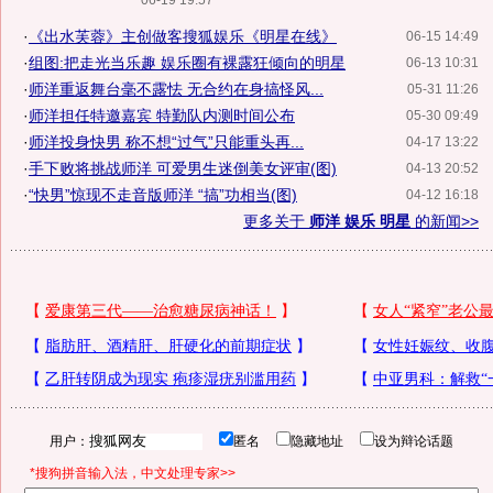
06-19 19:57
·
《出水芙蓉》主创做客搜狐娱乐《明星在线》
06-15 14:49
·
组图:把走光当乐趣 娱乐圈有裸露狂倾向的明星
06-13 10:31
·
师洋重返舞台毫不露怯 无合约在身搞怪风...
05-31 11:26
·
师洋担任特邀嘉宾 特勤队内测时间公布
05-30 09:49
·
师洋投身快男 称不想“过气”只能重头再...
04-17 13:22
·
手下败将挑战师洋 可爱男生迷倒美女评审(图)
04-13 20:52
·
“快男”惊现不走音版师洋 “搞”功相当(图)
04-12 16:18
更多关于
师洋 娱乐 明星
的新闻>>
用户：
匿名
隐藏地址
设为辩论话题
*搜狗拼音输入法，中文处理专家>>