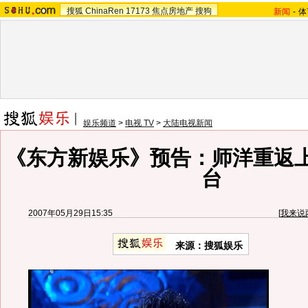
搜狐
ChinaRen
17173
焦点房地产
搜狗
新闻
-
体
娱乐频道
>
电视 TV
>
大陆电视新闻
《东方新娱乐》预告：师洋重返
台
2007年05月29日15:35
[
我来说
来源：搜狐娱乐