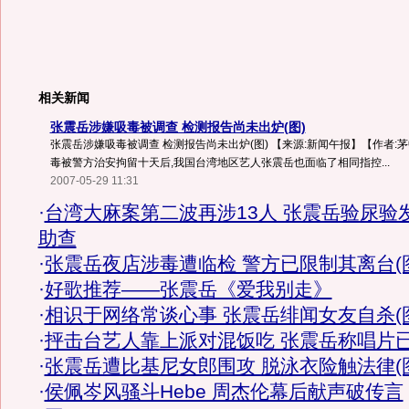
相关新闻
张震岳涉嫌吸毒被调查 检测报告尚未出炉(图)
张震岳涉嫌吸毒被调查 检测报告尚未出炉(图) 【来源:新闻午报】【作者:
毒被警方治安拘留十天后,我国台湾地区艺人张震岳也面临了相同指控...
2007-05-29 11:31
·
台湾大麻案第二波再涉13人 张震岳验尿验
助查
·
张震岳夜店涉毒遭临检 警方已限制其离台(
·
好歌推荐——张震岳《爱我别走》
·
相识于网络常谈心事 张震岳绯闻女友自杀(
·
抨击台艺人靠上派对混饭吃 张震岳称唱片
·
张震岳遭比基尼女郎围攻 脱泳衣险触法律(
·
侯佩岑风骚斗Hebe 周杰伦幕后献声破传言