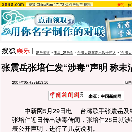
搜狐
ChinaRen
17173
焦点房地产
搜狗
新闻
-
体
娱乐频道
>
明星_娱乐圈
>
台湾大麻案牵出数十艺人
>
“台湾
张震岳张培仁发“涉毒”声明 称未
2007年05月29日13:16
[
我来
来源：中国新闻网
中新网5月29日电 台湾歌手张震岳及
张培仁近日传出涉毒传闻，张培仁28日就涉
表公开声明，进行了几点说明。