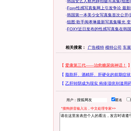
·
韩国女艺人蔡恩静拍摄写真集(组图
·
Foxy性感写真集网上引发争论 最新M
·
韩国第一本美少女写真集首次公开(
·
组图:歌手闽孝琳最新写真集曝光 
·
FOXY近日发布的性感写真集在韩国
相关搜索：
广告模特
模特公司
车展
用户：
匿名
*搜狗拼音输入法，中文处理专家>>