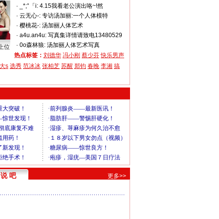
·
_*;°「i:
4.15我看老公演出咯~!然
·
云无心-:
专访汤加丽:一个人体模特
·
樱桃花-:
汤加丽人体艺术
·
a4u.an4u:
写真集详情请致电13480529
·
0o森林狼:
汤加丽人体艺术写真
上位
热点标签：
刘德华
冯小刚
蔡少芬
快乐男声
大s
选秀
范冰冰
张柏芝
苏醒
郑钧
春晚
李湘
搞
说 吧
更多>>