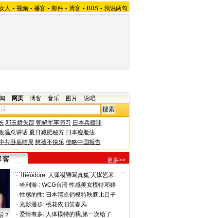
女人
-
视频
-
播客
-
邮件
-
博客
-
BBS
-
我说两句
闻
网页
博客
音乐
图片
说吧
长
邓玉娇失踪
朝鲜军事演习
日本兵赎罪
改温总讲话
夏日减肥秘方
日本瘦脸法
中共卧底结局
慈禧不快乐
侵略中国报告
更多>>
·
Theodore:
人体模特写真集 人体艺术
·
哈利游-:
WCG台湾 性感美女模特邓婷
·
性感的性:
日本清凉俏模特秋庭比吕子
·
光影漫步:
桃花依旧笑春风
·
爱情有多:
人体模特的我,第一次给了
后？