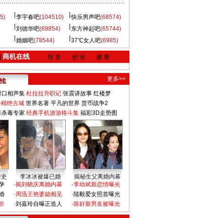
5)
李宇春吧
(104510)
快乐男声吧
(68574)
刘德华吧
(69854)
东方神起吧
(65744)
婚姻吧
(78544)
37℃女人吧
(6985)
商机在线
|
投 资
创 业
健 康
更多>>
对口相声集
杜拉拉升职记
张震讲故事
红楼梦
-精绝古城
世界名著
平凡的世界
货币战争2
毒杀毒专家
经典手机游游格斗集
福彩3D走势图
情史
李冰冰被爆已婚
揭秘生父离婚内幕
孕
·
揭刘晓庆离婚内幕
·
李幼斌新恋情曝光
婚
·
周迅王艳婆媳相见
·
陆毅爱女照首曝光
折
·
刘嘉玲自曝正造人
·
陈好新男友被曝光