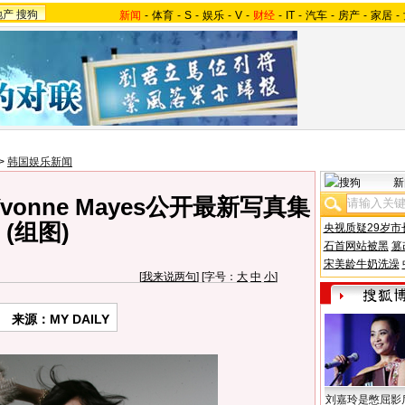
地产
搜狗
新闻
-
体育
-
S
-
娱乐
-
V
-
财经
-
IT
-
汽车
-
房产
-
家居
-
>
韩国娱乐新闻
新
Yvonne Mayes公开最新写真集
(组图)
央视质疑29岁市
石首网站被黑
篡
宋美龄牛奶洗澡
[
我来说两句
] [字号：
大
中
小
]
来源：MY DAILY
刘嘉玲是憋屈影