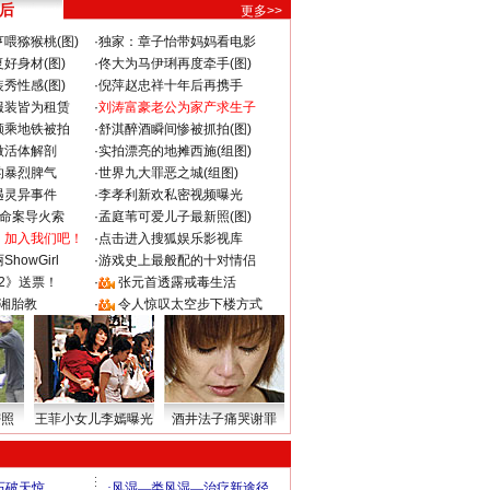
 后
更多>>
喂猕猴桃(图)
·
独家：章子怡带妈妈看电影
好身材(图)
·
佟大为马伊琍再度牵手(图)
秀性感(图)
·
倪萍赵忠祥十年后再携手
服装皆为租赁
·
刘涛富豪老公为家产求生子
颜乘地铁被拍
·
舒淇醉酒瞬间惨被抓拍(图)
做活体解剖
·
实拍漂亮的地摊西施(组图)
的暴烈脾气
·
世界九大罪恶之城(组图)
遇灵异事件
·
李孝利新欢私密视频曝光
成命案导火索
·
孟庭苇可爱儿子最新照(图)
：加入我们吧！
·
点击进入搜狐娱乐影视库
howGirl
·
游戏史上最般配的十对情侣
2》送票！
·
张元首透露戒毒生活
湘胎教
·
令人惊叹太空步下楼方式
密照
王菲小女儿李嫣曝光
酒井法子痛哭谢罪