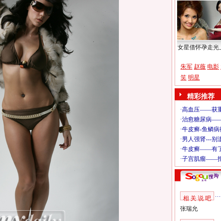
女星借怀孕走光
朱军
赵薇
电影
笑
明星
精彩推荐
相 关 说 吧
张瑞允