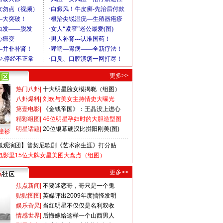
更多>>
热门八卦
|
十大明星脸女模揭晓（组图）
八卦爆料
|
刘欢与美女主持情史大曝光
第壹电影
|
《金钱帝国》：王晶没上进心
精彩组图
|
46位明星孕妇时的大胆造型图
明星话题
|
20位银幕硬汉比拼阳刚美(图)
撞衫
狐观演团】普契尼歌剧《艺术家生涯》打分贴
电影里15位大牌女星美图大盘点（组图）
更多>>
焦点新闻
|
不要迷恋哥，哥只是一个鬼
贴贴图图
|
英媒评出2009年度搞怪发明
娱乐旮旯
|
当红明星不仅仅是名利双收
情感世界
|
后悔嫁给这样一个山西男人