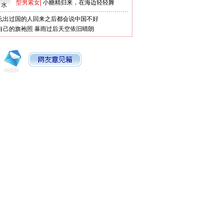
型男索女
|
小糖精归来，在海边轻轻舞
口水
么出过国的人回来之后都会说中国不好
自己的旗袍照
暴雨过后天空依旧晴朗