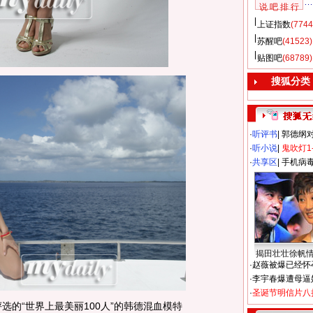
说 吧 排 行
上证指数
(7744
苏醒吧
(41523)
贴图吧
(68789)
搜狐分类
·
听评书
|
郭德纲
·
听小说
|
鬼吹灯1
·
共享区
|
手机病
揭田壮壮徐帆
·
赵薇被爆已经怀
·
李宇春爆遭母逼
·
圣诞节明信片八
的“世界上最美丽100人”的韩德混血模特