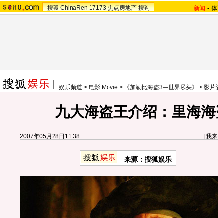
搜狐
ChinaRen
17173
焦点房地产
搜狗
新闻
-
体
娱乐频道
>
电影 Movie
>
《加勒比海盗3—世界尽头》
>
影片
九大海盗王介绍：里海海
2007年05月28日11:38
[
我来
来源：搜狐娱乐