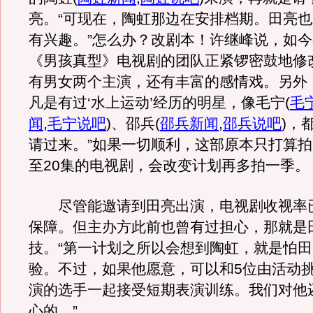
亮。“可现在，陶虹那边在安排档期。田亮
有兴趣。”怎么办？改剧本！许继峰说，如今
《男孩真型》电视剧的团队正紧锣密鼓地修
有男女两个主演，还有丰富的感情戏。另外
凡是有过‘水上运动’经历的明星，像毛宁
(
毛
闻
,
毛宁说吧
)
、邵兵
(
邵兵新闻
,
邵兵说吧
)
，
请过来。”如果一切顺利，这部原本只打算拍
至20集的电视剧，会改变计划再多拍一季。
尽管能邀请到田亮出演，电视剧收视率
保障。但主办方此前也曾有过担心，那就是
技。“第一计划之所以会想到陶虹，就是怕
验。不过，如果他愿意，可以和5位由活动
演的选手一起接受短期表演训练。我们对他
心的。”