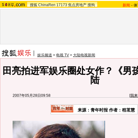
搜狐
ChinaRen
17173
焦点房地产
搜狗
新闻
-
体
娱乐频道
>
电视 TV
>
大陆电视新闻
田亮拍进军娱乐圈处女作？《男
陆
2007年05月28日09:58
[
我来
来源：青年时报 作者：程茗慧