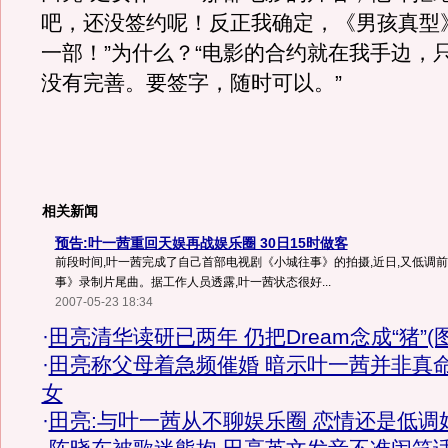
吧，还没签约呢！反正我确定，《男孩真型
一部！”为什么？“电影的合约就在我手边，
没有完善。要签字，随时可以。”
相关新闻
预告:叶一茜重回天娱再战娱乐圈 30日15时做客
前段时间,叶一茜完成了自己首部电视剧《小城往事》的拍摄,近日,又低调前
事》录制片尾曲。据工作人员透露,叶一茜状态很好...
2007-05-23 18:34
·
田亮清华读研已两年 仍把Dream念成“猪”(图
·
田亮称父母着急频催婚 暗示叶一茜并非真
女
·
田亮:与叶一茜从不聊娱乐圈 恋情还是低调