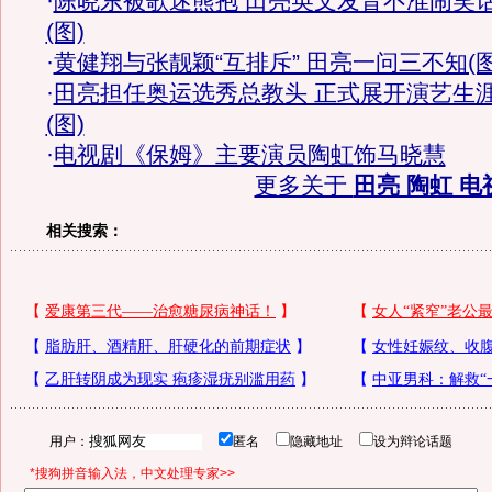
·
陈晓东被歌迷熊抱 田亮英文发音不准闹笑
(图)
·
黄健翔与张靓颖“互排斥” 田亮一问三不知(图
·
田亮担任奥运选秀总教头 正式展开演艺生
(图)
·
电视剧《保姆》主要演员陶虹饰马晓慧
更多关于
田亮 陶虹 电
相关搜索：
用户：
匿名
隐藏地址
设为辩论话题
*搜狗拼音输入法，中文处理专家>>