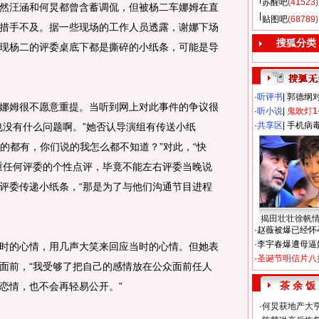
苏醒吧
(41523)
然汪涵和何炅都曾含蓄调侃，但被杨二车娜姆在直
贴图吧
(68789)
措手不及。据一些现场的工作人员透露，谢娜下场
搜狐分类
现杨二的评委桌底下都是撕碎的小纸条，可能是导
·
听评书
|
郭德纲
姆很不愿意重提。当听到网上对此事件的争议很
·
听小说
|
鬼吹灯1
·
共享区
|
手机病
也没有什么问题啊。”她否认导演组有传送小纸
糟的都有，你们说的我怎么都不知道？”对此，“快
重任何评委的个性点评，毕竟不能左右评委当晚说
评委传递小纸条，“那是为了与他们沟通节目进程
揭田壮壮徐帆
·
赵薇被爆已经怀
·
李宇春爆遭母逼
的心情，用几声大笑来回应当时的心情。但她表
·
圣诞节明信片八
面前，“我受够了把自己的感情放在公众面前任人
茶 余 饭
恋情，也不会再轻易公开。”
·
何炅获地产大亨