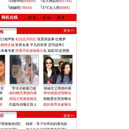
刘德华吧
(69854)
东方神起吧
(65744)
婚姻吧
(78544)
37℃女人吧
(6985)
商机在线
|
投 资
创 业
健 康
更多>>
对口相声集
杜拉拉升职记
张震讲故事
红楼梦
-精绝古城
世界名著
平凡的世界
货币战争2
毒杀毒专家
经典手机游游格斗集
福彩3D走势图
情史
李冰冰被爆已婚
揭秘生父离婚内幕
孕
·
揭刘晓庆离婚内幕
·
李幼斌新恋情曝光
婚
·
周迅王艳婆媳相见
·
陆毅爱女照首曝光
折
·
刘嘉玲自曝正造人
·
陈好新男友被曝光
 后
更多>>
喂猕猴桃(图)
·
独家：章子怡带妈妈看电影