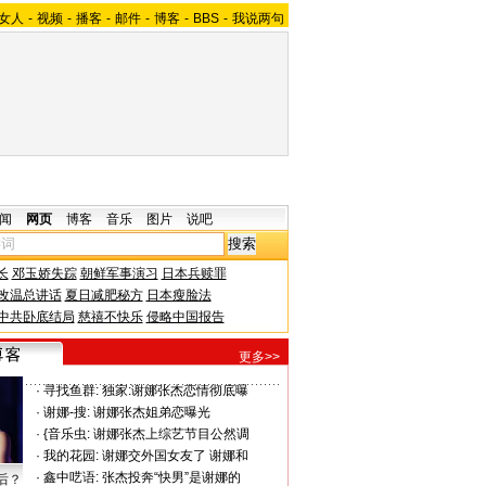
女人
-
视频
-
播客
-
邮件
-
博客
-
BBS
-
我说两句
闻
网页
博客
音乐
图片
说吧
长
邓玉娇失踪
朝鲜军事演习
日本兵赎罪
改温总讲话
夏日减肥秘方
日本瘦脸法
中共卧底结局
慈禧不快乐
侵略中国报告
更多>>
·
寻找鱼群:
独家:谢娜张杰恋情彻底曝
·
谢娜-搜:
谢娜张杰姐弟恋曝光
·
{音乐虫:
谢娜张杰上综艺节目公然调
·
我的花园:
谢娜交外国女友了 谢娜和
·
鑫中呓语:
张杰投奔“快男”是谢娜的
后？