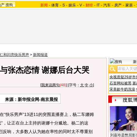
地产
搜狗
新闻
-
体育
-
S
-
娱乐
-
V
-
财经
-
IT
-
汽车
-
房产
-
家居
-
07仁和闪亮快乐男声
>
新闻报道
新
破与张杰恋情 谢娜后台大哭
央视质疑29岁市
石首网站被黑
篡
[
我来说两句
(48)
] [字号：
大
中
小
]
宋美龄牛奶洗澡
来源：新华报业网-南京晨报
快乐男声”13进11的突围直播赛上，杨二车娜姆
恋”，让正在台上主持的谢娜十分尴尬。杨二的这
强烈反响，大多数人认为她在率性的同时太不尊重别
刘嘉玲是憋屈影