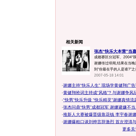
相关新闻
张杰“快乐大本营”当
成都赛区分冠军、2004“
谢娜传过绯闻,结果在当晚
到“你最在乎的人是谁?”之类
2007-05-18 14:01
·
谢娜主持“快乐人生” 现场学黄健翔广告语
·
黄健翔抢词主持成“风格”? 与谢娜争风
·
“快男”快乐升级 “快乐精灵”谢娜真情流
·
张杰问鼎“快男”成都冠军 谢娜避嫌不
·
推新人大赛被爆晋级靠花钱 李宇春谢
·
谢娜爆粗口谈刘烨言辞激烈 首次澄清
更多关