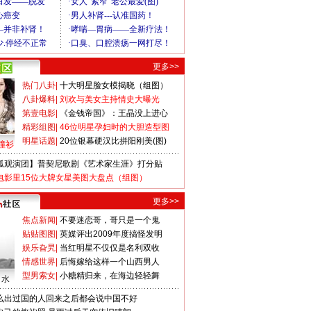
更多>>
热门八卦
|
十大明星脸女模揭晓（组图）
八卦爆料
|
刘欢与美女主持情史大曝光
第壹电影
|
《金钱帝国》：王晶没上进心
精彩组图
|
46位明星孕妇时的大胆造型图
明星话题
|
20位银幕硬汉比拼阳刚美(图)
撞衫
狐观演团】普契尼歌剧《艺术家生涯》打分贴
电影里15位大牌女星美图大盘点（组图）
更多>>
焦点新闻
|
不要迷恋哥，哥只是一个鬼
贴贴图图
|
英媒评出2009年度搞怪发明
娱乐旮旯
|
当红明星不仅仅是名利双收
情感世界
|
后悔嫁给这样一个山西男人
型男索女
|
小糖精归来，在海边轻轻舞
口水
么出过国的人回来之后都会说中国不好