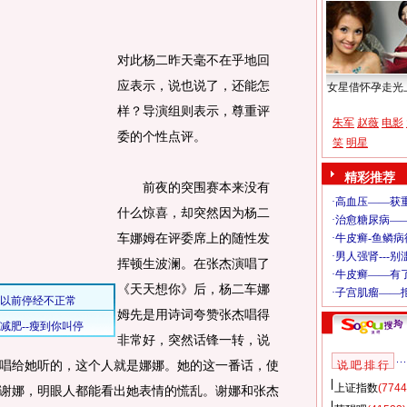
对此杨二昨天毫不在乎地回
应表示，说也说了，还能怎
女星借怀孕走光
样？导演组则表示，尊重评
朱军
赵薇
电影
委的个性点评。
笑
明星
精彩推荐
前夜的突围赛本来没有
什么惊喜，却突然因为杨二
车娜姆在评委席上的随性发
挥顿生波澜。在张杰演唱了
《天天想你》后，杨二车娜
姆先是用诗词夸赞张杰唱得
非常好，突然话锋一转，说
唱给她听的，这个人就是娜娜。她的这一番话，使
说 吧 排 行
上证指数
(7744
谢娜，明眼人都能看出她表情的慌乱。谢娜和张杰