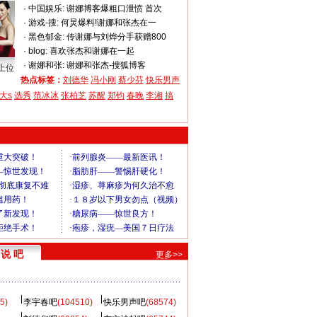
·
中国娱乐:
谢娜博客爆粗口泄愤 首次
·
游戏-搜:
何炅爆料!谢娜和张杰在一
·
黑色郁金:
传谢娜与刘烨分手获赠800
·
blog:
喜欢张杰和谢娜在一起
·
谢娜和张:
谢娜和张杰-搜狐博客
上位
热点标签：
刘德华
冯小刚
蔡少芬
快乐男声
大s
选秀
范冰冰
张柏芝
苏醒
郑钧
春晚
李湘
搞
说 吧
更多>>
5)
李宇春吧
(104510)
快乐男声吧
(68574)