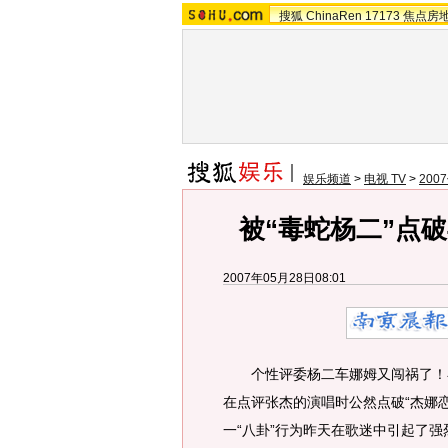
搜狐
ChinaRen
17173
焦点房
娱乐频道
>
电视 TV
>
20
被“毒蛇杨二”点
2007年05月28日08:01
个性评委杨二车娜姆又闯祸了！在“
在点评张杰的演唱时公然点破“杰娜
一“八卦”行为昨天在歌迷中引起了