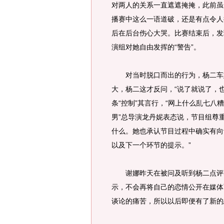
对两人的关系一直遮遮掩掩，此前虽
播赛中这么一语道破，还是有点令人
后在后台伤心大哭。比赛结束后，发
演组对她自由发挥的“警告”。
对当时脱口而出的行为，杨二车娜
大，杨二这才反问，“说了就说了，
条“控制”其言行，“网上什么乱七八
男”总导演龙丹妮表态说，节目组尊
什么。她也承认节目过程中确实有向
以及下一个环节的提示。”
谢娜昨天在被问及听到杨二点评时
示，不会再将自己的恋情公开在媒体
谈论的痛苦，所以以后即便有了新的