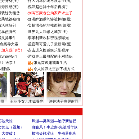
好身材(图)
·
佟大为马伊琍再度牵手(图)
秀性感(图)
·
倪萍赵忠祥十年后再携手
服装皆为租赁
·
刘涛富豪老公为家产求生子
颜乘地铁被拍
·
舒淇醉酒瞬间惨被抓拍(图)
做活体解剖
·
实拍漂亮的地摊西施(组图)
的暴烈脾气
·
世界九大罪恶之城(组图)
遇灵异事件
·
李孝利新欢私密视频曝光
成命案导火索
·
孟庭苇可爱儿子最新照(图)
：加入我们吧！
·
点击进入搜狐娱乐影视库
howGirl
·
游戏史上最般配的十对情侣
2》送票！
·
张元首透露戒毒生活
湘胎教
·
令人惊叹太空步下楼方式
密照
王菲小女儿李嫣曝光
酒井法子痛哭谢罪