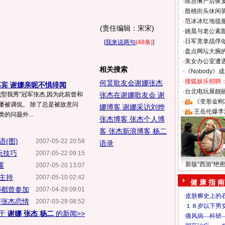
·
陈慧琳产后恢复
·
殷桃街头休闲装
·
范冰冰红地毯
(责任编辑：宋宋)
·
姚晨与老公素
·
日军竟拿战俘
[
我来说两句
(48条)
]
·
盘点网坛大腕
·
美女办公室遭
相关搜索
·
《Nobody》
·
搜狐娱乐招聘
何炅歌友会谢娜张杰
嘉宾 谢娜亲昵不惧绯闻
·
台北电玩展靓丽S
我型我秀”冠军张杰,因为此前曾和
张杰在谢娜歌友会
谢
·
《变形金刚
屡被调侃。 除了总是被故意问
娜博客
谢娜采访刘烨
·
王岳伦爆李
的问题外...
张杰博客
张杰个人博
客
张杰新浪博客
杨二
(图)
2007-05-22 20:58
语录
玩技巧
2007-05-22 09:15
新版“西游”绝
露
2007-05-20 13:07
当主持
2007-05-10 02:42
健 康 指 南
娜都曾参加
2007-04-29 09:01
与张杰恋情
2007-03-29 08:52
于
谢娜 张杰 杨二
的新闻>>