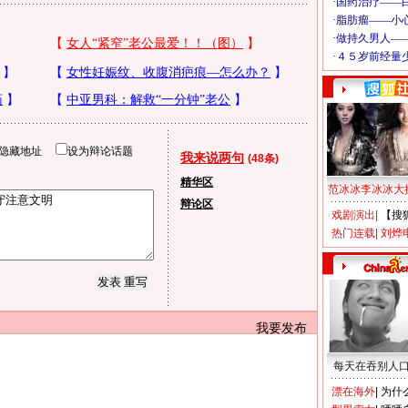
隐藏地址
设为辩论话题
我来说两句
(48条)
精华区
范冰冰李冰冰大
辩论区
戏剧演出
|
【搜
热门连载
|
刘烨
我要发布
每天在吞别人
漂在海外
|
为什