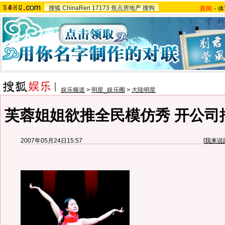
搜狐
ChinaRen
17173
焦点房地产
搜狗
新闻
-
体
娱乐频道
>
明星_娱乐圈
>
大陆明星
芙蓉姐姐欲推全民模仿秀 开公司挖
2007年05月24日15:57
[
我来说