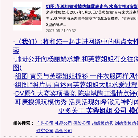
组图:芙蓉姐姐激情热舞露底走光 水底大摆S造型
来源:搜狐娱乐 2007年5月20日,“芙蓉姐姐”专程来大连
界.2007中国海底趣味争霸赛”的第8场资格赛。“芙蓉姐
S型的身段...
2007-05-21 09:32
·
《我们》:将和您一起走进网络中的焦点女
蓉
·
帅哥公开向杨丽娟求婚 和芙蓉姐姐有交往(
图)
·
组图:黄奕与芙蓉姐姐撞衫 一件衣服两样风
·
组图:“照片男”自述向芙蓉姐姐大胆求爱过程
·
DV原创大赛奖项揭晓 陈建斌陶虹温情点评(
·
韩庚搜狐玩模仿秀 活灵活现如希澈元神附
更多关于
芙蓉姐姐 公司 模
相关搜索：
广告公司
礼品公司
保险公司
超级模仿秀
刘德华模仿
航空公司
基金公司