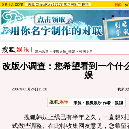
搜狐
ChinaRen
17173
焦点房地产
搜狗
新闻
-
体
娱乐频道
>
搜狐娱乐_韩娱
>
韩国明星
改版小调查：您希望看到一个什
娱
2007年05月24日15:28
[
我来说
来源：搜狐娱乐 作者：狐狸
搜狐韩娱上线已有半年之久，一直想对
式做些调整。在此特收集网友意见，您希望