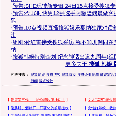
·
预告:SHE玩转新专辑 24日15点接受搜狐
·
预告:今16时快男12强选手阿穆隆魏晨做客
狐
·
预告:10点视频直播搜狐娱乐戛纳独家对话
淇
·
组图:孙红雷接受搜狐采访 称不知巩俐同在
纳
·
搜狐韩娱特别企划:纪念神话出道九周年(组
更多关于
搜狐 韩娱 
相关搜索：
搜狐韩娱
搜狐博客
搜狐首页
搜狐企业邮箱
韩娱家园
新闻
版式设计