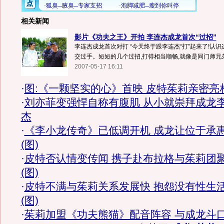
相关新闻
影片《功夫之王》开拍 李连杰成龙首次“过招”
李连杰成龙首次对打 “今天终于跟李连杰“打”起来了!认识
交过手。短短的几个过招,打得相当顺畅,就像是同门师兄弟一
2007-05-17 16:11
·
图:《一颗坚实的心》首映 皮特茱莉亲密亮
·
刘亦菲变强悍自称有腹肌 从小就崇拜成龙
杰
·
《李小龙传奇》已低调开机 成龙让位于承
(图)
·
皮特否认情变传闻 携子赴布拉格与茱莉团
(图)
·
皮特不满与茱莉关系发展快 抱怨没有性生
(图)
·
茱莉加盟《功夫熊猫》配音阵容 与成龙斗