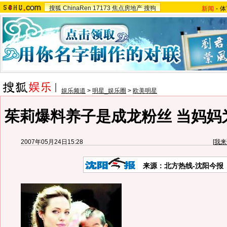
搜狐
ChinaRen
17173
焦点房地产
搜狗
新闻
-
体
娱乐频道
>
明星_娱乐圈
>
欧美明星
茱莉爆料养子是成龙粉丝 当妈妈为
2007年05月24日15:28
[
我来
来源：北方热线-沈阳今报