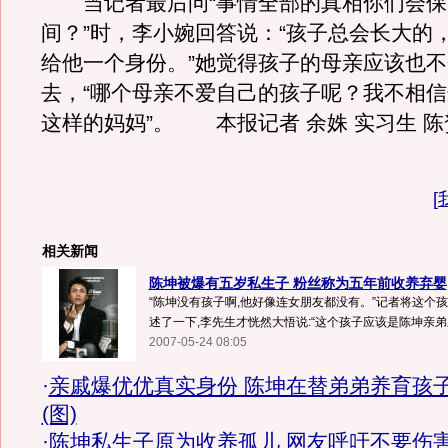
当记者最后问“事情全部的真相你们会保
间？”时，李小婉回答说：“孩子总会长大的
给他一个身份。”她觉得孩子的母亲应该也
去，“哪个母亲不爱自己的孩子呢？我不相
这样的妈妈”。 本报记者 余姝 实习生 陈
[
相关新闻
陈坤被爆有五岁私生子 粉丝称为五年前收养弃婴
“陈坤没有孩子啊,他好像连女朋友都没有。”记者将这个
述了一下,李先生才恍然大悟说:“这个孩子应该是陈坤亲弟弟
2007-05-24 08:05
·
亲戚爆优优真实身份 陈坤在替弟弟养育孩
(图)
·
陈坤私生子原为收养孤儿 网友呼吁不要伤