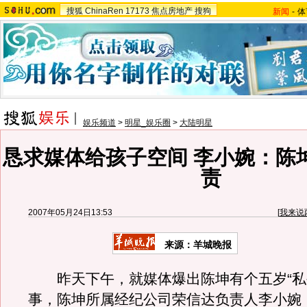
搜狐
ChinaRen
17173
焦点房地产
搜狗
新闻
-
体
娱乐频道
>
明星_娱乐圈
>
大陆明星
恳求媒体给孩子空间 李小婉：陈
责
2007年05月24日13:53
[
我来说
来源：羊城晚报
昨天下午，就媒体爆出陈坤有个五岁“私
事，陈坤所属经纪公司荣信达负责人李小婉