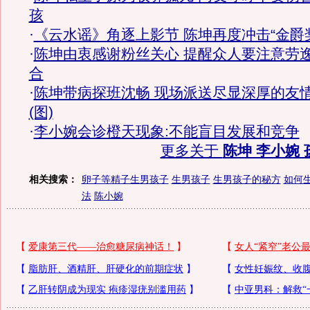
孩
·
《云水谣》角逐上影节 陈坤再度冲击“金爵
·
陈坤由衷感谢粉丝关心 提醒众人要注意劳
合
·
陈坤带病探班沈畅 现场派送尽显深厚的友
(图)
·
李小婉会诊橙天现象:不能盲目发展和竞争
更多关于
陈坤 李小婉 
相关搜索：
卵子等精子生男孩子
生男孩子
生男孩子的秘方
如何
法
陈小婉