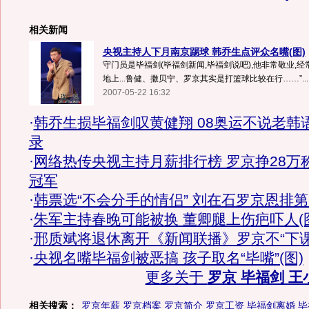
相关新闻
央视主持人下月南京踢球 韩乔生点评众名嘴(图)
守门员是毕福剑(毕福剑新闻,毕福剑说吧),他非常敬业,经
地上...鲁健、撒贝宁、罗京其实是打篮球比较在行……”...
2007-05-22 16:32
·
韩乔生损毕福剑叹黄健翔 08奥运不说老韩
录
·
网络热传央视主持月薪排行榜 罗京挣28万
冠军
·
韩票选“不会分手的情侣” 刘在石罗京恩排
·
朱军主持春晚可能被换 董卿腿上伤疤吓人(
·
邢质斌将退休离开《新闻联播》罗京不“下课
·
央视名嘴毕福剑被恶搞 孩子取名“毕嘴”(图)
更多关于
罗京 毕福剑 王
相关搜索：
罗京年薪
罗京档案
罗京简介
罗京工资
毕福剑离婚
毕