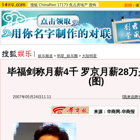
搜狐
ChinaRen
17173
焦点房地产
搜狗
新闻
-
体
娱乐频道
>
明星_娱乐圈
>
大陆明星
毕福剑称月薪4千 罗京月薪28
(图)
2007年05月24日11:11
[
我来说两
来源：华商网-华商报