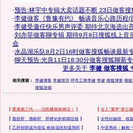
·
预告:林宇中专辑大卖话题不断 23日做客搜
·
李健做客《鲁豫有约》 畅谈音乐心路历程(
·
李健受邀任快乐男声评委 期待北京海选出
·
刘亦菲做客聊专辑 期待9月8日搜狐线上音
会
·
水晶湖乐队8月2日16时做客搜狐畅谈最新
·
聊天预告:光良11日18:30分做客搜狐聊新
更多关于
李健 做客搜狐 
相关搜索：
李健博客
李健简历
呼市工商李健
李健
搜狐博客
搜狐
搜狐游戏