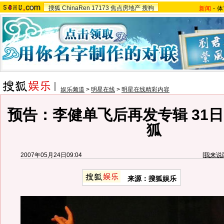
搜狐
ChinaRen
17173
焦点房地产
搜狗
新闻
-
体
娱乐频道
>
明星在线
>
明星在线精彩内容
预告：李健单飞后再发专辑 31日
狐
2007年05月24日09:04
[
我来说
来源：搜狐娱乐