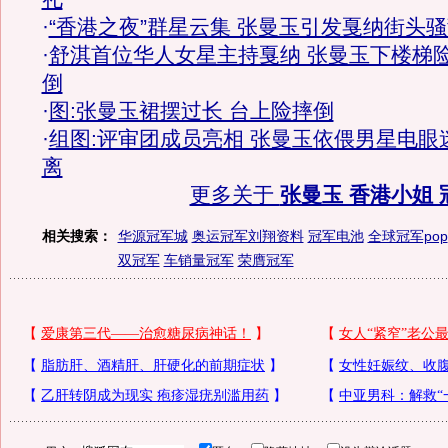
·
“香港之夜”群星云集 张曼玉引发戛纳街头
·
舒淇首位华人女星主持戛纳 张曼玉下楼梯
倒
·
图:张曼玉裙摆过长 台上险摔倒
·
组图:评审团成员亮相 张曼玉依偎男星电眼
离
更多关于
张曼玉 香港小姐 
相关搜索：
华源冠军城
奥运冠军刘翔资料
冠军电池
全球冠军pop
双冠军
车销量冠军
荣膺冠军