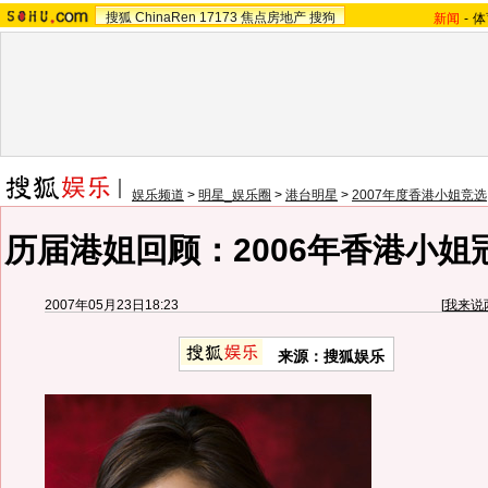
搜狐
ChinaRen
17173
焦点房地产
搜狗
新闻
-
体
娱乐频道
>
明星_娱乐圈
>
港台明星
>
2007年度香港小姐竞选
历届港姐回顾：2006年香港小姐
2007年05月23日18:23
[
我来说
来源：搜狐娱乐