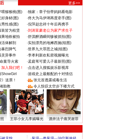
 后
更多>>
喂猕猴桃(图)
·
独家：章子怡带妈妈看电影
好身材(图)
·
佟大为马伊琍再度牵手(图)
秀性感(图)
·
倪萍赵忠祥十年后再携手
服装皆为租赁
·
刘涛富豪老公为家产求生子
颜乘地铁被拍
·
舒淇醉酒瞬间惨被抓拍(图)
做活体解剖
·
实拍漂亮的地摊西施(组图)
的暴烈脾气
·
世界九大罪恶之城(组图)
遇灵异事件
·
李孝利新欢私密视频曝光
成命案导火索
·
孟庭苇可爱儿子最新照(图)
：加入我们吧！
·
点击进入搜狐娱乐影视库
howGirl
·
游戏史上最般配的十对情侣
2》送票！
·
张元首透露戒毒生活
湘胎教
·
令人惊叹太空步下楼方式
密照
王菲小女儿李嫣曝光
酒井法子痛哭谢罪