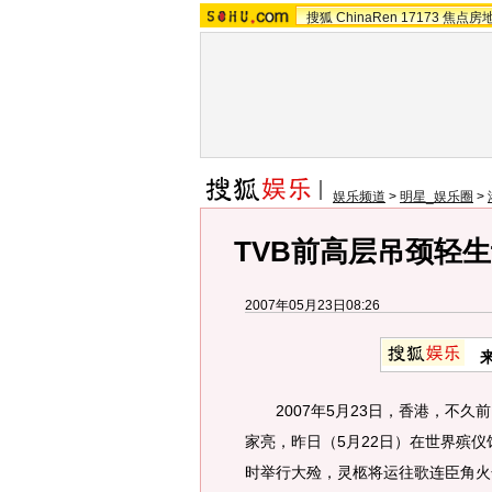
搜狐
ChinaRen
17173
焦点房
娱乐频道
>
明星_娱乐圈
>
TVB前高层吊颈轻
2007年05月23日08:26
2007年5月23日，香港，不久前
家亮，昨日（5月22日）在世界殡
时举行大殓，灵柩将运往歌连臣角火