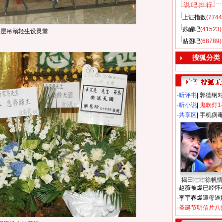
说 吧 排 行
上证指数
(7744
苏醒吧
(41523)
高层吊颈轻生设灵堂
贴图吧
(68789)
搜狐分类
·
听评书
|
郭德纲
·
听小说
|
鬼吹灯1
·
共享区
|
手机病
揭田壮壮徐帆
·
赵薇被爆已经怀
·
李宇春爆遭母逼
·
圣诞节明信片八