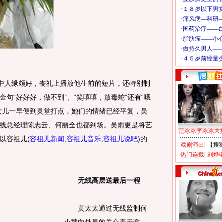
中人缘颇好，丧礼上播放他生前的短片，还特别制
句“好好好，做不到”、“笑嘻嘻，放毒蛇”还有“哦
女儿一早便到灵堂打点，她们的情绪已经平复，吴
线总经理陈志云、何丽全也都到场。吴雨更是将艺
范冰冰李冰冰大
以容祖儿
(
容祖儿新闻
,
容祖儿音乐
,
容祖儿说吧
)
的
戏剧演出
|
【搜
热门连载
|
刘烨
无线高层送最后一程
黄太太通过无线监制何