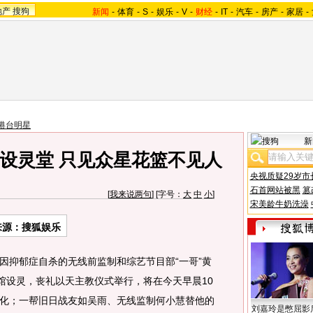
地产
搜狗
新闻
-
体育
-
S
-
娱乐
-
V
-
财经
-
IT
-
汽车
-
房产
-
家居
-
港台明星
新
生设灵堂 只见众星花篮不见人
央视质疑29岁市
石首网站被黑
篡
[
我来说两句
] [字号：
大
中
小
]
宋美龄牛奶洗澡
来源：搜狐娱乐
因抑郁症自杀的无线前监制和综艺节目部“一哥”黄
仪馆设灵，丧礼以天主教仪式举行，将在今天早晨10
化；一帮旧日战友如吴雨、无线监制何小慧替他的
刘嘉玲是憋屈影