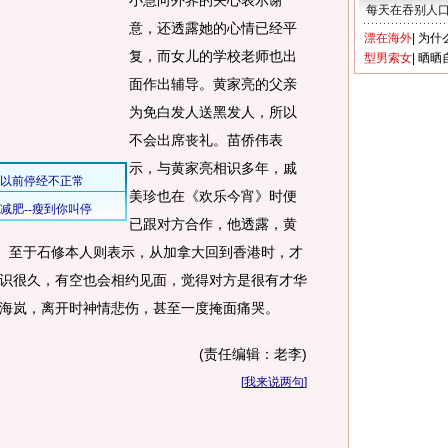
小慧向外界的关心表示谢
每天在吞别人
意，还透露她的心情已经平
漂在海外
|
为什
复，而女儿的学校老师也出
型男索女
|
晒晒
面作出辅导。黄家亮的父亲
为免白发人送黑发人，所以
不会出席丧礼。苗侨伟表
示，与黄家亮相识多年，戚
美珍也在《欢乐今宵》时便
已跟对方合作，他透露，黄
像。至于石修本人则表示，从加拿大回到香港时，才
识很久，有空也会相约见面，觉得对方是很有才华
海岚，离开时神情悲伤，甚至一度掩面痛哭。
(责任编辑：老李)
[
我来说两句
]