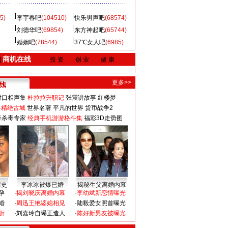
5)
李宇春吧
(104510)
快乐男声吧
(68574)
刘德华吧
(69854)
东方神起吧
(65744)
婚姻吧
(78544)
37℃女人吧
(6985)
商机在线
|
投 资
创 业
健 康
更多>>
对口相声集
杜拉拉升职记
张震讲故事
红楼梦
-精绝古城
世界名著
平凡的世界
货币战争2
毒杀毒专家
经典手机游游格斗集
福彩3D走势图
情史
李冰冰被爆已婚
揭秘生父离婚内幕
孕
·
揭刘晓庆离婚内幕
·
李幼斌新恋情曝光
婚
·
周迅王艳婆媳相见
·
陆毅爱女照首曝光
折
·
刘嘉玲自曝正造人
·
陈好新男友被曝光