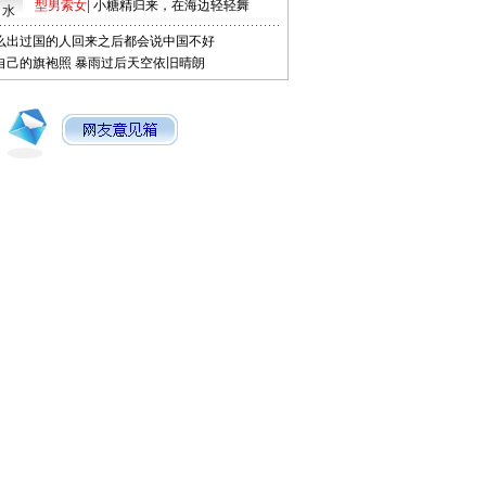
型男索女
|
小糖精归来，在海边轻轻舞
口水
么出过国的人回来之后都会说中国不好
自己的旗袍照
暴雨过后天空依旧晴朗