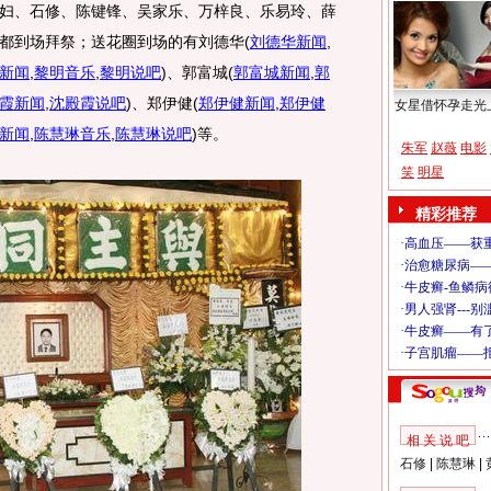
妇、石修、陈键锋、吴家乐、万梓良、乐易玲、薛
都到场拜祭；送花圈到场的有刘德华
(
刘德华新闻
,
新闻
,
黎明音乐
,
黎明说吧
)
、郭富城
(
郭富城新闻
,
郭
霞新闻
,
沈殿霞说吧
)
、郑伊健
(
郑伊健新闻
,
郑伊健
女星借怀孕走光
新闻
,
陈慧琳音乐
,
陈慧琳说吧
)
等。
朱军
赵薇
电影
笑
明星
精彩推荐
相 关 说 吧
石修
|
陈慧琳
|