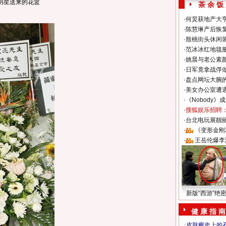
明星送来的花篮
茶 余 饭
·
何炅获地产大亨
·
陈慧琳产后恢复
·
殷桃街头休闲装
·
范冰冰红地毯
·
姚晨与老公素
·
日军竟拿战俘
·
盘点网坛大腕
·
美女办公室遭
·
《Nobody》
·
搜狐娱乐招聘
·
台北电玩展靓丽S
·
《变形金刚
·
王岳伦爆李
新版“西游”绝
健 康 指 南