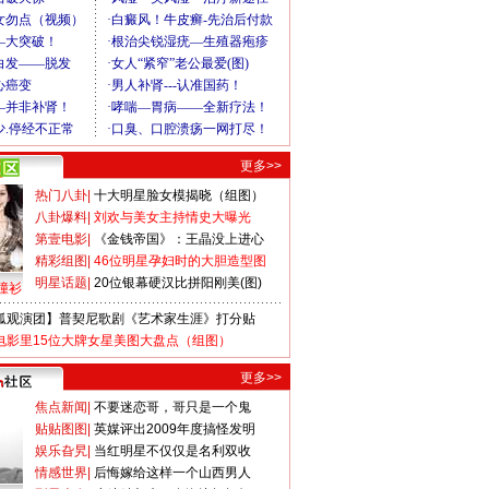
更多>>
热门八卦
|
十大明星脸女模揭晓（组图）
八卦爆料
|
刘欢与美女主持情史大曝光
第壹电影
|
《金钱帝国》：王晶没上进心
精彩组图
|
46位明星孕妇时的大胆造型图
明星话题
|
20位银幕硬汉比拼阳刚美(图)
撞衫
狐观演团】普契尼歌剧《艺术家生涯》打分贴
电影里15位大牌女星美图大盘点（组图）
更多>>
焦点新闻
|
不要迷恋哥，哥只是一个鬼
贴贴图图
|
英媒评出2009年度搞怪发明
娱乐旮旯
|
当红明星不仅仅是名利双收
情感世界
|
后悔嫁给这样一个山西男人