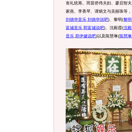
丧礼统筹。而苗侨伟夫妇、廖启智夫
家燕、李香琴、谭炳文与吴丽珠等，
刘德华音乐
,
刘德华说吧
)
、黎明
(
黎明
富城音乐
,
郭富城说吧
)
、沈殿霞
(
沈殿
音乐
,
郑伊健说吧
)
以及陈慧琳
(
陈慧琳