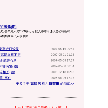
在装修(图)
说吧)去年尾斥资2000多万元,购入香港司徒拔道松柏新村一
妈妈经常出入该单位...
家亮近日设灵
2007-05-16 09:54
片高层举棋不定
2007-05-11 21:18
送金笔表心意
2007-05-09 17:17
郁病发(图)
2007-05-08 08:54
陪柏芝(图)
2006-12-18 10:13
影”事件
2006-08-26 17:17
更多关于
高层 容祖儿 陈慧琳
的新闻>>