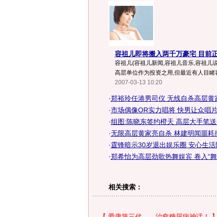
容祖儿即将搬入两千万豪宅 目前正
容祖儿(容祖儿新闻,容祖儿音乐,容祖儿
高层单位作为投资之用,但最近有人目睹容
2007-03-13 10:20
·
郑裕玲任港男司仪 无线自杀高层黄
·
市场偶像OR实力唱将 快男让众唱
·
组图:陈晓东签约橙天 高层大手笔
·
无限高层黄家亮自杀 林建明闻噩耗抑
·
霆锋暗示30岁退出娱乐圈 安心生活
·
郑希怡为高层劲歌热舞娱宾 卷入“舞
相关搜索：