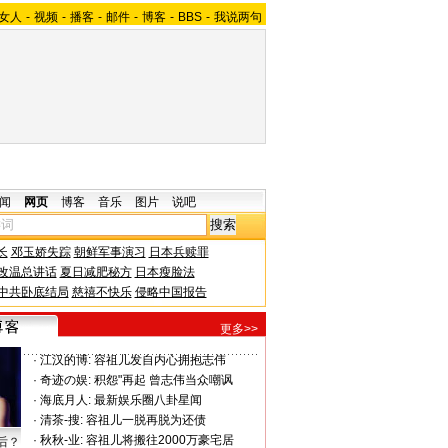
女人
-
视频
-
播客
-
邮件
-
博客
-
BBS
-
我说两句
闻
网页
博客
音乐
图片
说吧
长
邓玉娇失踪
朝鲜军事演习
日本兵赎罪
改温总讲话
夏日减肥秘方
日本瘦脸法
中共卧底结局
慈禧不快乐
侵略中国报告
更多>>
·
江汉的博:
容祖儿发自内心拥抱志伟
·
奇迹の娱:
积怨"再起 曾志伟当众嘲讽
·
海底月人:
最新娱乐圈八卦星闻
·
清茶-搜:
容祖儿一脱再脱为还债
·
秋秋-业:
容祖儿将搬往2000万豪宅居
后？