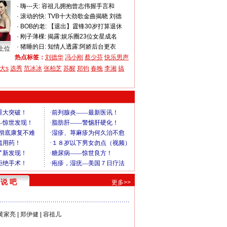
·
嗨---天:
容祖儿拥抱曾志伟握手言和
·
滚动的快:
TVB十大劲歌金曲揭晓 刘德
·
BOB的老:
【退出】霆锋30岁打算退休
·
刚子薄棵:
揭露:娱乐圈23位女星成名
·
猪睡的日:
知情人透露:阿娇后台更衣
上位
热点标签：
刘德华
冯小刚
蔡少芬
快乐男声
大s
选秀
范冰冰
张柏芝
苏醒
郑钧
春晚
李湘
搞
说 吧
更多>>
黄家亮
|
郑伊健
|
容祖儿