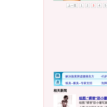
上一页
1
2
3
4
5
相关新闻
组图:"裸替"邵小
组图:"裸替"邵小珊写