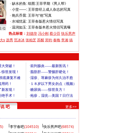
·
缺水的鱼:
组图:王菲早期《男人帮》
·
小堂——:
王菲曾经上成人杂志的写真
·
炮兵乔晨:
王菲与“他”写真
·
水域忧蓝:
王菲各版惹火情侣写真
·
温润如玉:
王菲各版本惹火情侣写真曝
上位
热点标签：
刘德华
冯小刚
蔡少芬
快乐男声
大s
选秀
范冰冰
张柏芝
苏醒
郑钧
春晚
李湘
搞
说 吧
更多>>
5)
李宇春吧
(104510)
快乐男声吧
(68574)