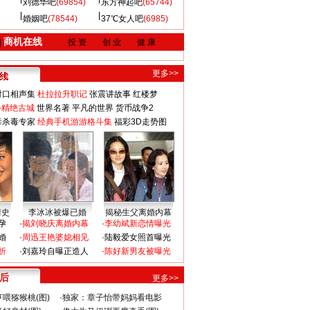
刘德华吧
(69854)
东方神起吧
(65744)
婚姻吧
(78544)
37℃女人吧
(6985)
商机在线
|
投 资
创 业
健 康
更多>>
对口相声集
杜拉拉升职记
张震讲故事
红楼梦
-精绝古城
世界名著
平凡的世界
货币战争2
毒杀毒专家
经典手机游游格斗集
福彩3D走势图
情史
李冰冰被爆已婚
揭秘生父离婚内幕
孕
·
揭刘晓庆离婚内幕
·
李幼斌新恋情曝光
婚
·
周迅王艳婆媳相见
·
陆毅爱女照首曝光
折
·
刘嘉玲自曝正造人
·
陈好新男友被曝光
 后
更多>>
喂猕猴桃(图)
·
独家：章子怡带妈妈看电影