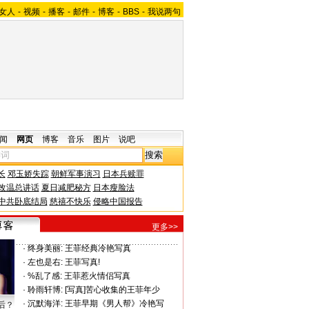
女人
-
视频
-
播客
-
邮件
-
博客
-
BBS
-
我说两句
闻
网页
博客
音乐
图片
说吧
长
邓玉娇失踪
朝鲜军事演习
日本兵赎罪
改温总讲话
夏日减肥秘方
日本瘦脸法
中共卧底结局
慈禧不快乐
侵略中国报告
更多>>
·
终身美丽:
王菲经典冷艳写真
·
左也是右:
王菲写真!
·
%乱了感:
王菲惹火情侣写真
·
聆雨轩博:
[写真]苦心收集的王菲年少
·
沉默海洋:
王菲早期《男人帮》冷艳写
后？