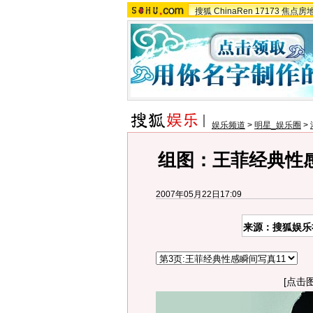
搜狐
ChinaRen
17173
焦点房
娱乐频道
>
明星_娱乐圈
>
组图：王菲经典性
2007年05月22日17:09
来源：搜狐娱乐
[点击