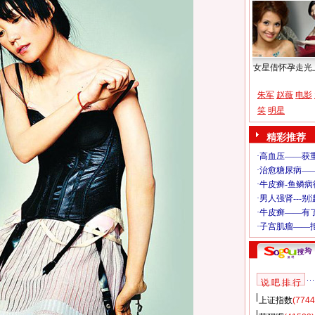
女星借怀孕走光
朱军
赵薇
电影
笑
明星
精彩推荐
说 吧 排 行
上证指数
(7744