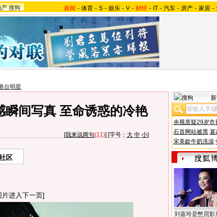
地产
搜狗
新闻
-
体育
-
S
-
娱乐
-
V
-
财经
-
IT
-
汽车
-
房产
-
家居
-
港台明星
新
感瞬间写真 至命诱惑的冷艳
央视质疑29岁市
石首网站被黑
篡
[
我来说两句
(11)
] [字号：
大
中
小
]
宋美龄牛奶洗澡
社区
图片进入下一页]
刘嘉玲是憋屈影