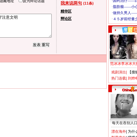
隐藏地址
设为辩论话题
我来说两句
(11条)
精华区
辩论区
范冰冰李冰冰大
戏剧演出
|
【搜
热门连载
|
刘烨
每天在吞别人
漂在海外
|
为什