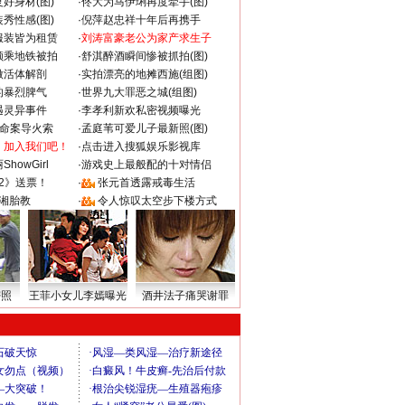
好身材(图)
·
佟大为马伊琍再度牵手(图)
秀性感(图)
·
倪萍赵忠祥十年后再携手
服装皆为租赁
·
刘涛富豪老公为家产求生子
颜乘地铁被拍
·
舒淇醉酒瞬间惨被抓拍(图)
做活体解剖
·
实拍漂亮的地摊西施(组图)
的暴烈脾气
·
世界九大罪恶之城(组图)
遇灵异事件
·
李孝利新欢私密视频曝光
成命案导火索
·
孟庭苇可爱儿子最新照(图)
：加入我们吧！
·
点击进入搜狐娱乐影视库
howGirl
·
游戏史上最般配的十对情侣
2》送票！
·
张元首透露戒毒生活
湘胎教
·
令人惊叹太空步下楼方式
密照
王菲小女儿李嫣曝光
酒井法子痛哭谢罪