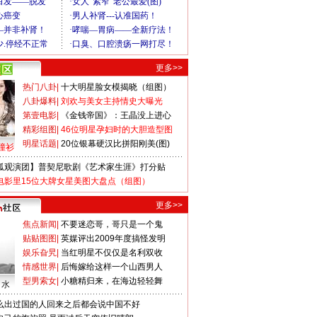
更多>>
热门八卦
|
十大明星脸女模揭晓（组图）
八卦爆料
|
刘欢与美女主持情史大曝光
第壹电影
|
《金钱帝国》：王晶没上进心
精彩组图
|
46位明星孕妇时的大胆造型图
明星话题
|
20位银幕硬汉比拼阳刚美(图)
撞衫
狐观演团】普契尼歌剧《艺术家生涯》打分贴
电影里15位大牌女星美图大盘点（组图）
更多>>
焦点新闻
|
不要迷恋哥，哥只是一个鬼
贴贴图图
|
英媒评出2009年度搞怪发明
娱乐旮旯
|
当红明星不仅仅是名利双收
情感世界
|
后悔嫁给这样一个山西男人
型男索女
|
小糖精归来，在海边轻轻舞
口水
么出过国的人回来之后都会说中国不好