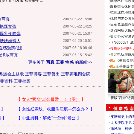
宴》而引发出“裸替事件”...
·
陈慧琳产后恢复
·
殷桃街头休闲装
·
范冰冰红地毯
·
姚晨与老公素
情写真
2007-05-22 15:08
·
日军竟拿战俘
惊艳坏女孩
2007-05-22 14:25
·
盘点网坛大腕
裸爆乳变肉弹
2007-05-21 15:07
·
美女办公室遭
凝肤妩媚诱人
2007-05-20 10:51
·
《Nobody》
感魅惑(图)
2007-05-18 08:46
·
搜狐娱乐招聘
·
台北电玩展靓丽S
哈泽尔写真
2007-05-15 15:42
·
《变形金刚
更多关于
写真 王菲 性感
的新闻>>
·
王岳伦爆李
奥运会主题歌
王菲博客
王菲复出
王菲窦唯四合院
菲资料
王菲档案
新版“西游”绝
健 康 指 南