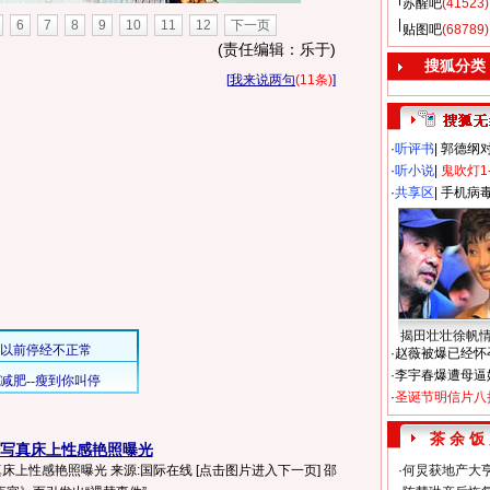
苏醒吧
(41523)
6
7
8
9
10
11
12
下一页
贴图吧
(68789)
(责任编辑：乐于)
搜狐分类
[
我来说两句
(11条)
]
·
听评书
|
郭德纲
·
听小说
|
鬼吹灯1
·
共享区
|
手机病
揭田壮壮徐帆
·
赵薇被爆已经怀
·
李宇春爆遭母逼
·
圣诞节明信片八
茶 余 饭
珊写真床上性感艳照曝光
真床上性感艳照曝光 来源:国际在线 [点击图片进入下一页] 邵
·
何炅获地产大亨