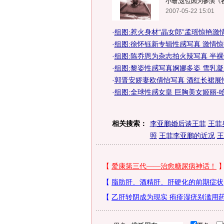
小珊,这位因为参演《夜
2007-05-22 15:01
·
组图:惹火身材“晶女郎”孟瑶惊艳激
·
组图:徐怀钰新专辑性感写真 激情
·
组图:陈乔恩为杂志拍火辣写真 半
·
组图:黎姿性感写真婀娜多姿 雪乳
·
郭晋安娇妻欧倩怡写真 酒红长裙展性
·
组图:全球性感女皇 巨胸美女姬丽-
相关搜索：
李亚鹏婚后谈王菲
王菲
照
王菲李亚鹏的近况
王