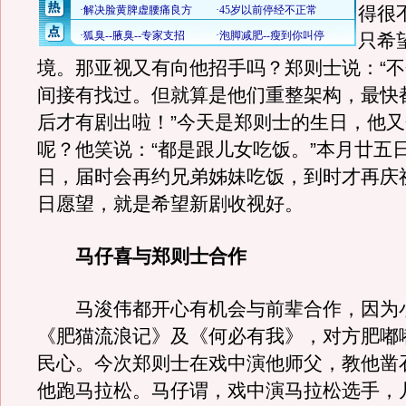
得很
只希
境。那亚视又有向他招手吗？郑则士说：“
间接有找过。但就算是他们重整架构，最快
后才有剧出啦！”今天是郑则士的生日，他
呢？他笑说：“都是跟儿女吃饭。”本月廿五
日，届时会再约兄弟姊妹吃饭，到时才再庆
日愿望，就是希望新剧收视好。
马仔喜与郑则士合作
马浚伟都开心有机会与前辈合作，因为
《肥猫流浪记》及《何必有我》，对方肥嘟
民心。今次郑则士在戏中演他师父，教他凿
他跑马拉松。马仔谓，戏中演马拉松选手，