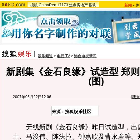
搜狐
ChinaRen
17173
焦点房地产
搜狗
新闻
-
体
娱乐频道
>
电视 TV
>
港台电视新闻
新剧集《金石良缘》试造型 郑
(图)
2007年05月22日12:06
[
我来
来源：搜狐娱乐社区
无线新剧《金石良缘》昨日试造型，出
士、马浚伟、陈法拉、钟嘉欣及曹永廉等。