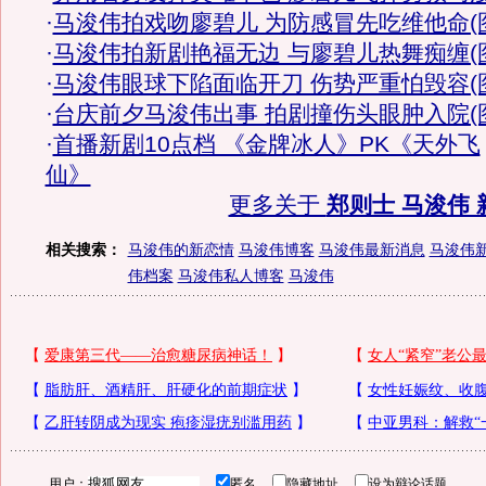
·
马浚伟拍戏吻廖碧儿 为防感冒先吃维他命(
·
马浚伟拍新剧艳福无边 与廖碧儿热舞痴缠(
·
马浚伟眼球下陷面临开刀 伤势严重怕毁容(
·
台庆前夕马浚伟出事 拍剧撞伤头眼肿入院(
·
首播新剧10点档 《金牌冰人》PK《天外飞
仙》
更多关于
郑则士 马浚伟 
相关搜索：
马浚伟的新恋情
马浚伟博客
马浚伟最新消息
马浚伟
伟档案
马浚伟私人博客
马浚伟
用户：
匿名
隐藏地址
设为辩论话题