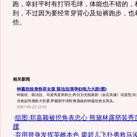
跑，幸好平时有打羽毛球，体能也不错的，
到，不过因为要经常穿背心及短裤跑步，也
些。
相关新闻
钟嘉欣纹身扮坏女孩 陈法拉演孕妇电力大跌(图)
钟嘉欣、陈法拉、马浚伟及郑则士,昨日为无线新剧《金石良缘》试造型,
次收起性感扮大肚婆,即被剧中演旺角蒲妹的钟嘉欣抢去风头...
2007-05-22 12:02
·
组图:郑嘉颖被挖角表忠心 熊黛林露脐装秀
腰
·
弃用替身发挥英雌本色 廖碧儿飞扑勇救马