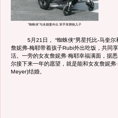
“蜘蛛侠”与未婚妻外出 笨手笨脚抱儿子
5月21日， “蜘蛛侠”男星托比-马奎尔
詹妮弗-梅耶带着孩子Rubi外出吃饭，共同
活。一旁的女友詹妮弗·梅耶幸福满面，据悉
尔接下来一年的愿望，就是能和女友詹妮弗·梅耶(
Meyer)结婚。