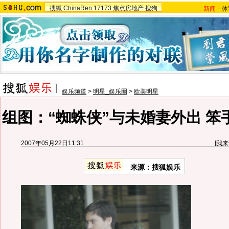
搜狐
ChinaRen
17173
焦点房地产
搜狗
新闻
-
体
娱乐频道
>
明星_娱乐圈
>
欧美明星
组图：“蜘蛛侠”与未婚妻外出 笨
2007年05月22日11:31
[
我来
来源：搜狐娱乐