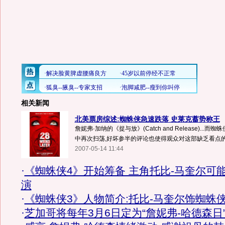
相关新闻
北美票房综述:蜘蛛侠急速跌落 史莱克蓄势称王
詹妮弗·加纳的《捉与放》(Catch and Release)...
中再次扫荡,好坏参半的评论也使得观众对这部缺乏看点的电
2007-05-14 11:44
·
《蜘蛛侠4》开始筹备 主角托比-马奎尔可
演
·
《蜘蛛侠3》人物简介:托比-马奎尔饰蜘蛛
·
芝加哥将每年3月6日定为“詹妮弗-哈德森日