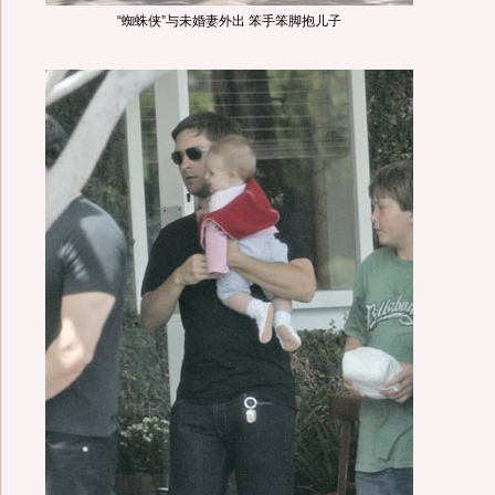
“蜘蛛侠”与未婚妻外出 笨手笨脚抱儿子