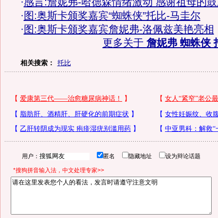
·
感言:詹妮弗-哈德森情绪激动 感谢祖母的鼓
·
图:奥斯卡颁奖嘉宾“蜘蛛侠”托比-马圭尔
·
图:奥斯卡颁奖嘉宾詹妮弗-洛佩兹美艳亮相
更多关于
詹妮弗 蜘蛛侠 
相关搜索：
托比
用户：
匿名
隐藏地址
设为辩论话题
*搜狗拼音输入法，中文处理专家>>