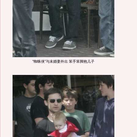
“蜘蛛侠”与未婚妻外出 笨手笨脚抱儿子