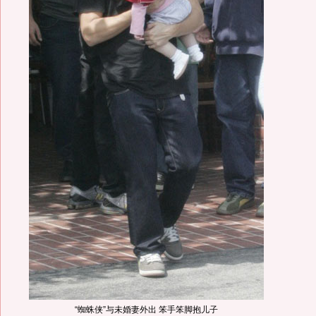
“蜘蛛侠”与未婚妻外出 笨手笨脚抱儿子