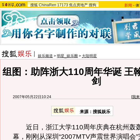
搜狐
ChinaRen
17173
焦点房地产
搜狗
新闻
-
体
娱乐频道
>
明星_娱乐圈
>
大陆明星
组图：助阵浙大110周年华诞 王
剑
2007年05月22日10:24
[
我来
来源：搜狐娱乐
近日，浙江大学110周年庆典在杭州轰
幕，刚刚从深圳“2007MTV声震世界演唱会