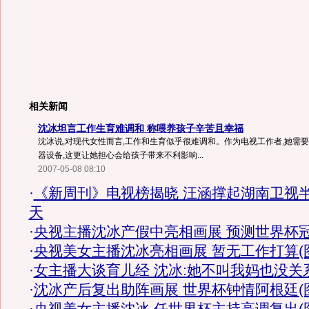
相关新闻
沈冰坦言工作生育难调和 称喂养孩子辛苦且幸福
沈冰说,对现代女性而言,工作和生育似乎很难调和。作为电视工作者,她需
器设备,这更让她担心会给孩子带来不利影响...
2007-05-08 08:10
·
《新周刊》电视榜揭晓 汪涵撑起湖南卫视
天
·
央视主播沈冰产假中亮相画展 预测世界杯
·
央视美女主播沈冰亮相画展 暂无工作打算(
·
女主播大谈育儿经 沈冰:她不叫我妈也没关
·
沈冰产后复出助阵画展 世界杯钟情阿根廷(