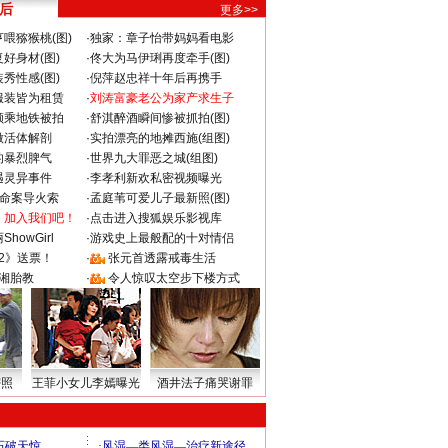
 后
更多>>
喂猕猴桃(图)
·
独家：章子怡带妈妈看电影
好身材(图)
·
佟大为马伊琍再度牵手(图)
秀性感(图)
·
倪萍赵忠祥十年后再携手
服装皆为租赁
·
刘涛富豪老公为家产求生子
颜乘地铁被拍
·
舒淇醉酒瞬间惨被抓拍(图)
做活体解剖
·
实拍漂亮的地摊西施(组图)
的暴烈脾气
·
世界九大罪恶之城(组图)
遇灵异事件
·
李孝利新欢私密视频曝光
成命案导火索
·
孟庭苇可爱儿子最新照(图)
：加入我们吧！
·
点击进入搜狐娱乐影视库
howGirl
·
游戏史上最般配的十对情侣
2》送票！
·
张元首透露戒毒生活
湘胎教
·
令人惊叹太空步下楼方式
密照
王菲小女儿李嫣曝光
酒井法子痛哭谢罪