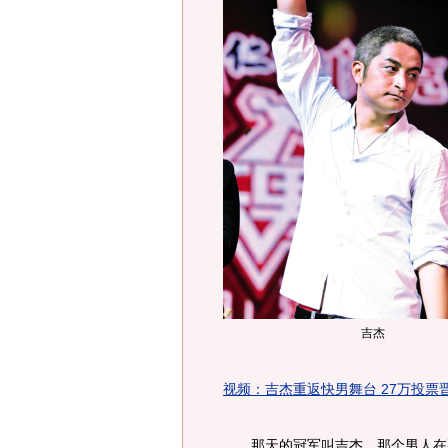
吉杰
视频：吉杰重返快男舞台 27万投票
那天的冠军叫吉杰。那个男人在那