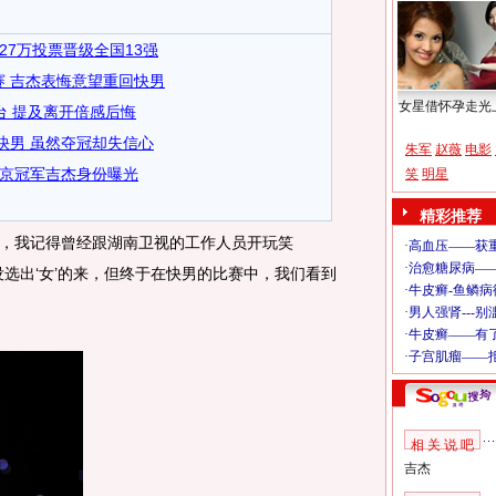
27万投票晋级全国13强
赛 吉杰表悔意望重回快男
女星借怀孕走光
台 提及离开倍感后悔
快男 虽然夺冠却失信心
朱军
赵薇
电影
南京冠军吉杰身份曝光
笑
明星
精彩推荐
我记得曾经跟湖南卫视的工作人员开玩笑
选出‘女’的来，但终于在快男的比赛中，我们看到
相 关 说 吧
吉杰