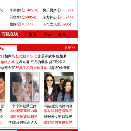
5)
李宇春吧
(104510)
快乐男声吧
(68574)
刘德华吧
(69854)
东方神起吧
(65744)
婚姻吧
(78544)
37℃女人吧
(6985)
商机在线
|
投 资
创 业
健 康
更多>>
对口相声集
杜拉拉升职记
张震讲故事
红楼梦
-精绝古城
世界名著
平凡的世界
货币战争2
毒杀毒专家
经典手机游游格斗集
福彩3D走势图
情史
李冰冰被爆已婚
揭秘生父离婚内幕
孕
·
揭刘晓庆离婚内幕
·
李幼斌新恋情曝光
婚
·
周迅王艳婆媳相见
·
陆毅爱女照首曝光
折
·
刘嘉玲自曝正造人
·
陈好新男友被曝光