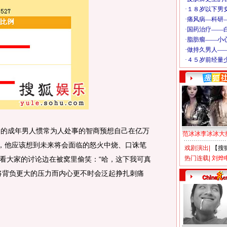
的成年男人惯常为人处事的智商预想自己在亿万
范冰冰李冰冰大
时，他应该想到未来将会面临的怒火中烧、口诛笔
戏剧演出
|
【搜
热门连载
|
刘烨
看大家的讨论边在被窝里偷笑：“哈，这下我可真
将背负更大的压力而内心更不时会泛起挣扎刺痛