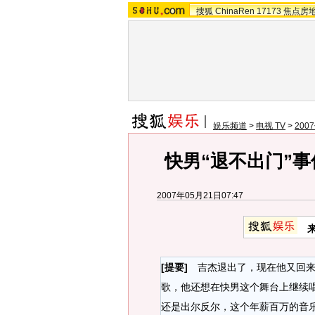
搜狐
ChinaRen
17173
焦点房
娱乐频道
>
电视 TV
>
20
快男“退不出门”事
2007年05月21日07:47
[提要]
吉杰退出了，现在他又回来
歌，他还想在快男这个舞台上继续唱
还是出尔反尔，这个年薪百万的音乐王