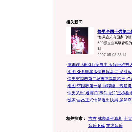
相关新闻
快男全国十强第二位
“如果音乐有国家,你
500强企业高级管理的
时...
2007-05-08 23:14
·
厉娜许飞600万换自由 天娱声称被人“
·
组图:众多明星激情自摸盘点 发泄
·
快男突围赛第二场吉杰票数称王 终
·
组图:突围赛第一场 阿穆隆、魏晨挺
·
快男又出“退赛门”事件 冠军王栎鑫
·
独家:吉杰正式悄然退出快男 虽然
相关搜索：
吉杰
林彪事件真相
十大
音乐下载
在线音乐