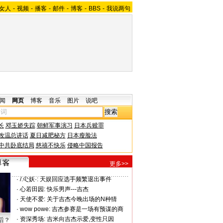
女人
-
视频
-
播客
-
邮件
-
博客
-
BBS
-
我说两句
闻
网页
博客
音乐
图片
说吧
长
邓玉娇失踪
朝鲜军事演习
日本兵赎罪
改温总讲话
夏日减肥秘方
日本瘦脸法
中共卧底结局
慈禧不快乐
侵略中国报告
更多>>
·
/.尐妖·:
天娱回应选手频繁退出事件
·
心若田园:
快乐男声---吉杰
·
天使不爱:
关于吉杰今晚出场的N种猜
·
wow powe:
吉杰参赛是一场有预谋的商
·
资深秀场:
吉米向吉杰示爱,变性只因
后？