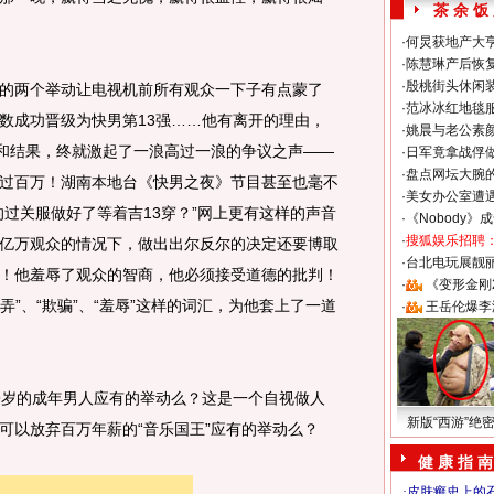
茶 余 饭
·
何炅获地产大亨
·
陈慧琳产后恢复
·
殷桃街头休闲装
两个举动让电视机前所有观众一下子有点蒙了
·
范冰冰红地毯
数成功晋级为快男第13强……他有离开的理由，
·
姚晨与老公素
程和结果，终就激起了一浪高过一浪的争议之声——
·
日军竟拿战俘
·
盘点网坛大腕
过百万！湖南本地台《快男之夜》节目甚至也毫不
·
美女办公室遭
的过关服做好了等着吉13穿？”网上更有这样的声音
·
《Nobody》
·
搜狐娱乐招聘
亿万观众的情况下，做出出尔反尔的决定还要博取
·
台北电玩展靓丽S
！他羞辱了观众的智商，他必须接受道德的批判！
·
《变形金刚
弄”、“欺骗”、“羞辱”这样的词汇，为他套上了一道
·
王岳伦爆李
。
岁的成年男人应有的举动么？这是一个自视做人
新版“西游”绝
可以放弃百万年薪的“音乐国王”应有的举动么？
健 康 指 南