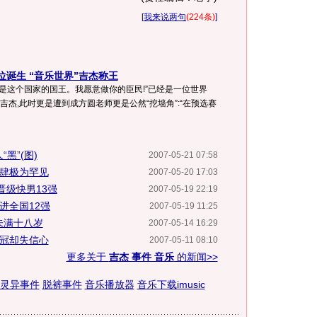
[
我来说两句
(224条)
]
诞生 “音乐世界”吉杰称王
就是这个国家的国王。我愿意做你的臣民!”已经是一位世界
吉杰,此时更是遭到成方圆老师更是公然“挖墙角”:“在预选赛
黑”(图)
2007-05-21 07:58
放肆极为罕见
2007-05-20 17:03
晋级快男13强
2007-05-19 22:19
进全国12强
2007-05-19 11:25
未满十八岁
2007-05-14 16:29
夺冠却失信心
2007-05-11 08:10
更多关于
吉杰 事件 音乐
的新闻>>
灵异事件
脱裤事件
音乐播放器
音乐下载imusic