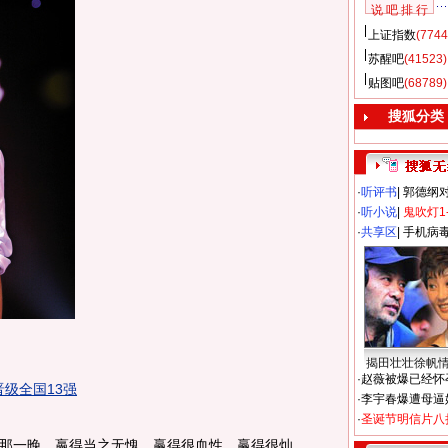
说 吧 排 行
上证指数
(7744
苏醒吧
(41523)
贴图吧
(68789)
搜狐分类
·
听评书
|
郭德纲
·
听小说
|
鬼吹灯1
·
共享区
|
手机病
揭田壮壮徐帆
·
赵薇被爆已经怀
晋级全国13强
·
李宇春爆遭母逼
·
圣诞节明信片八
一晚，嬴得当之无愧，赢得很血性，赢得很灿