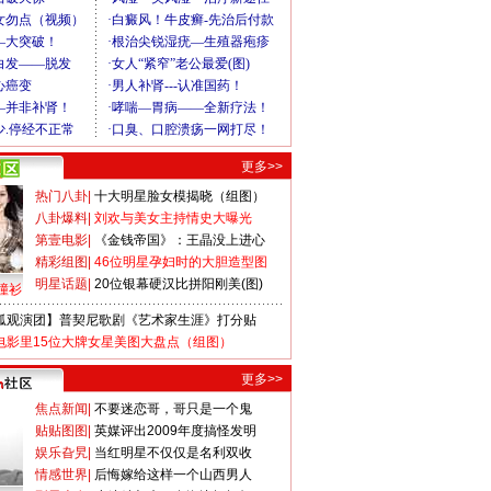
更多>>
热门八卦
|
十大明星脸女模揭晓（组图）
八卦爆料
|
刘欢与美女主持情史大曝光
第壹电影
|
《金钱帝国》：王晶没上进心
精彩组图
|
46位明星孕妇时的大胆造型图
明星话题
|
20位银幕硬汉比拼阳刚美(图)
撞衫
狐观演团】普契尼歌剧《艺术家生涯》打分贴
电影里15位大牌女星美图大盘点（组图）
更多>>
焦点新闻
|
不要迷恋哥，哥只是一个鬼
贴贴图图
|
英媒评出2009年度搞怪发明
娱乐旮旯
|
当红明星不仅仅是名利双收
情感世界
|
后悔嫁给这样一个山西男人