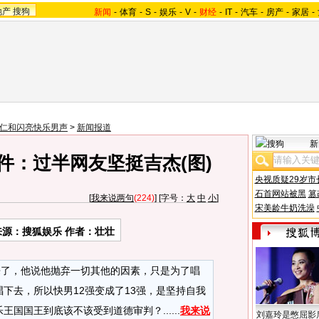
地产
搜狗
新闻
-
体育
-
S
-
娱乐
-
V
-
财经
-
IT
-
汽车
-
房产
-
家居
-
07仁和闪亮快乐男声
>
新闻报道
新
件：过半网友坚挺吉杰(图)
央视质疑29岁市
石首网站被黑
篡
[
我来说两句
(224)
] [字号：
大
中
小
]
宋美龄牛奶洗澡
来源：搜狐娱乐 作者：壮壮
了，他说他抛弃一切其他的因素，只是为了唱
下去，所以快男12强变成了13强，是坚持自我
国国王到底该不该受到道德审判？......
我来说
刘嘉玲是憋屈影