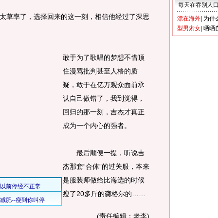
每天在吞别人
草率了，选择回来的这一刻，相信他经过了深思
漂在海外
|
为什
型男索女
|
晒晒
敢于为了歌唱的梦想不惜顶
住漫骂批判甚至人格的质
疑，敢于在亿万观众面前承
认自己做错了，我到觉得，
回归的那一刻，吉杰才真正
成为一个内心的强者。
最后顺便一提，听说吉
杰那套“合体”的过关服，本来
是服装师做给比海选的时候
瘦了20多斤的龚格尔的……
(责任编辑：老李)