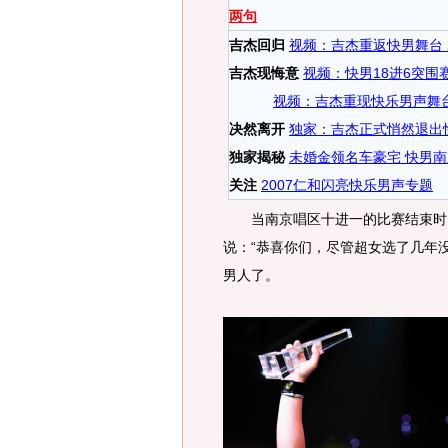
两句
吉杰回归
视频：吉杰重返快男舞台 
吉杰现悔意
视频：快男18进6突围
视频：吉杰重现快乐男声舞
决然离开
独家：吉杰正式悄然退出
独家揭秘
未婚金领名车豪宅 快男
关注
2007仁和闪亮快乐男声专题
当南京唱区十进一的比赛结束时，
说：“恭喜你们，尽管超女选了几年没
男人了。