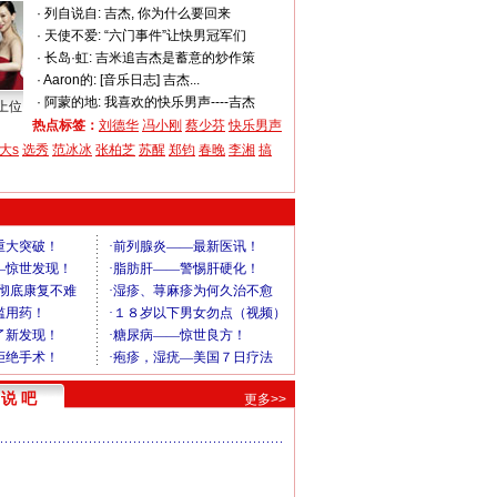
·
列自说自:
吉杰, 你为什么要回来
·
天使不爱:
“六门事件”让快男冠军们
·
长岛·虹:
吉米追吉杰是蓄意的炒作策
·
Aaron的:
[音乐日志] 吉杰...
·
阿蒙的地:
我喜欢的快乐男声----吉杰
上位
热点标签：
刘德华
冯小刚
蔡少芬
快乐男声
大s
选秀
范冰冰
张柏芝
苏醒
郑钧
春晚
李湘
搞
说 吧
更多>>