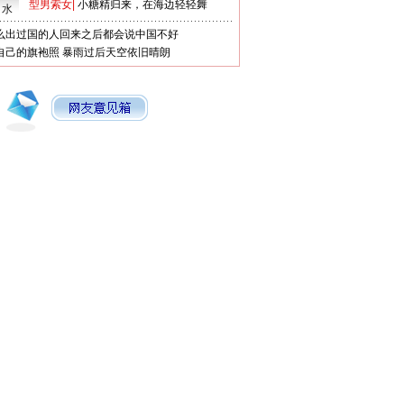
型男索女
|
小糖精归来，在海边轻轻舞
口水
么出过国的人回来之后都会说中国不好
自己的旗袍照
暴雨过后天空依旧晴朗