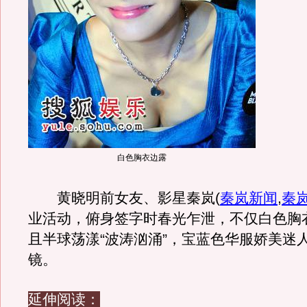
白色胸衣边露
黄晓明前女友、影星秦岚
(
秦岚新闻
,
秦
业活动，俯身签字时春光乍泄，不仅白色胸
且半球荡漾“波涛汹涌”，宝蓝色华服娇美迷
镜。
延伸阅读：