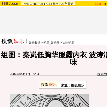
搜狐
ChinaRen
17173
焦点房地产
搜狗
新闻
-
体
娱乐频道
>
明星_娱乐圈
>
大陆明星
组图：秦岚低胸华服露内衣 波涛
味
2007年05月17日09:34
[
我来说
来源：搜狐娱乐