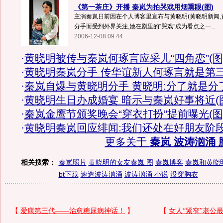
《第一茶庄》开播 秦岚为拍哭戏用烟熏眼(图)
主演秦岚日前因在个人博客里宣布与黄晓明(黄晓明新闻,
分手而受到外界关注,她在剧里的“哭戏”成为看点之一...
2006-12-08 09:44
·
黄晓明被传与秦岚何琢言应采儿“四角恋”(图
·
黄晓明秦岚分手 传华谊新人何琢言就是第
·
秦岚自爆与黄晓明分手 黄晓明:分了就是分
·
黄晓明生日办成婚宴 暗示与秦岚好事将近(
·
秦岚金鹰节颁奖晚会“穿衣打扮”提前曝光(图
·
黄晓明秦岚回应绯闻:我们还处在好朋友阶
更多关于
秦岚 波涛汹涌 
相关搜索：
秦岚照片
黄晓明的女友秦岚 图
秦岚博客
秦岚和黄晓
bt下载
速造波涛汹涌
波涛汹涌 小说
没穿胸衣