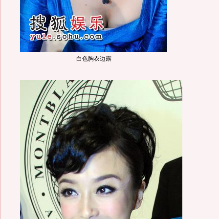
白色胸衣边露