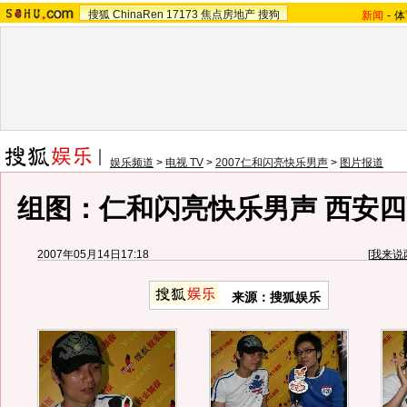
搜狐
ChinaRen
17173
焦点房地产
搜狗
新闻
-
体
娱乐频道
>
电视 TV
>
2007仁和闪亮快乐男声
>
图片报道
组图：仁和闪亮快乐男声 西安
2007年05月14日17:18
[
我来说
来源：搜狐娱乐