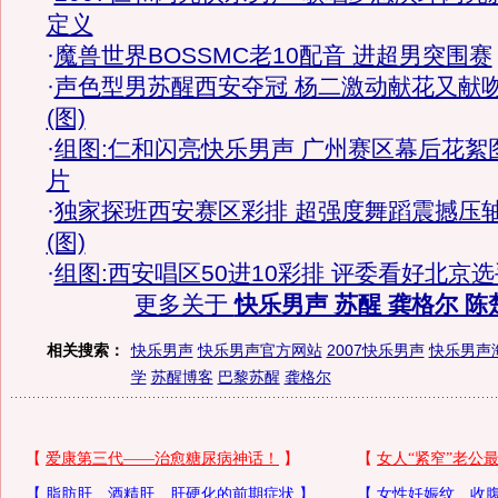
定义
·
魔兽世界BOSSMC老10配音 进超男突围赛
·
声色型男苏醒西安夺冠 杨二激动献花又献
(图)
·
组图:仁和闪亮快乐男声 广州赛区幕后花絮
片
·
独家探班西安赛区彩排 超强度舞蹈震撼压
(图)
·
组图:西安唱区50进10彩排 评委看好北京选
更多关于
快乐男声 苏醒 龚格尔 陈
相关搜索：
快乐男声
快乐男声官方网站
2007快乐男声
快乐男声
学
苏醒博客
巴黎苏醒
龚格尔