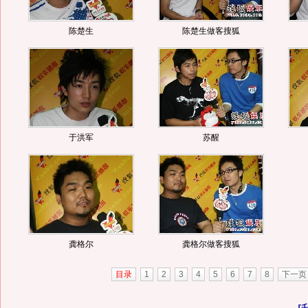
陈楚生
陈楚生做客搜狐
于洪军
苏醒
龚格尔
龚格尔做客搜狐
目录
1
2
3
4
5
6
7
8
下一页