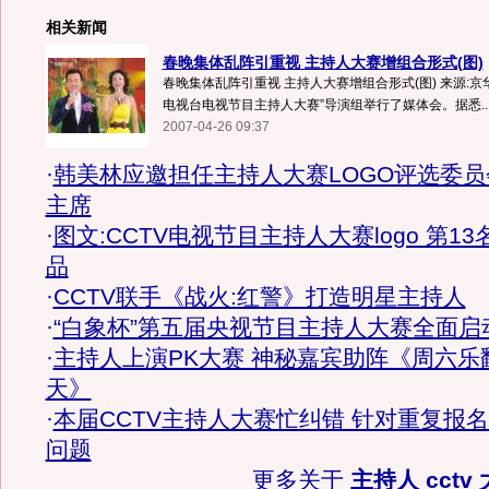
相关新闻
春晚集体乱阵引重视 主持人大赛增组合形式(图)
春晚集体乱阵引重视 主持人大赛增组合形式(图) 来源:京华
电视台电视节目主持人大赛”导演组举行了媒体会。据悉..
2007-04-26 09:37
·
韩美林应邀担任主持人大赛LOGO评选委员
主席
·
图文:CCTV电视节目主持人大赛logo 第13
品
·
CCTV联手《战火:红警》打造明星主持人
·
“白象杯”第五届央视节目主持人大赛全面启
·
主持人上演PK大赛 神秘嘉宾助阵《周六乐
天》
·
本届CCTV主持人大赛忙纠错 针对重复报
问题
更多关于
主持人 cctv