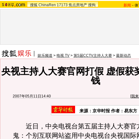
搜狐
ChinaRen
17173
焦点房地产
搜狗
新闻
-
体
娱乐频道
>
电视 TV
>
第5届CCTV主持人大赛
>
最新动态
央视主持人大赛官网打假 虚假获
钱
2007年05月11日14:40
[
我来
来源：京华时报 作者：易东方
近日，中央电视台第五届主持人大赛官
鬼：个别互联网站盗用中央电视台央视国际