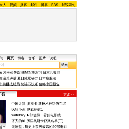
女人
-
视频
-
播客
-
邮件
-
博客
-
BBS
-
我说两句
闻
网页
博客
音乐
图片
说吧
长
邓玉娇失踪
朝鲜军事演习
日本兵赎罪
改温总讲话
夏日减肥秘方
日本瘦脸法
中共卧底结局
慈禧不快乐
侵略中国报告
更多>>
·
中国计算:
奥斯卡:新技术神话仍在继
·
疯狂小画:
别惹蚂蚁1
·
watersky:
N部值得一看的电影续
·
齐齐的bl:
历届奥斯卡获奖名单(三)
·
无语堂-:
历史上票房最高的50部电影
后？