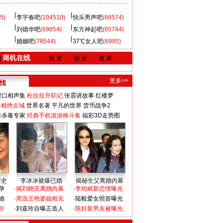
5)
李宇春吧
(104510)
快乐男声吧
(68574)
刘德华吧
(69854)
东方神起吧
(65744)
婚姻吧
(78544)
37℃女人吧
(6985)
商机在线
|
投 资
创 业
健 康
更多>>
对口相声集
杜拉拉升职记
张震讲故事
红楼梦
-精绝古城
世界名著
平凡的世界
货币战争2
毒杀毒专家
经典手机游游格斗集
福彩3D走势图
情史
李冰冰被爆已婚
揭秘生父离婚内幕
孕
·
揭刘晓庆离婚内幕
·
李幼斌新恋情曝光
婚
·
周迅王艳婆媳相见
·
陆毅爱女照首曝光
折
·
刘嘉玲自曝正造人
·
陈好新男友被曝光