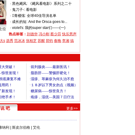
·
黑色飓风:
《飓风看电影》系列之二十
·
鬼刀子-:
看电影
·
青楼愘:
全球40佳导演名单
·
成长的短:
And the Orsca goes to...
·
violet's:
我的super star们——(一)
上位
热点标签：
刘德华
冯小刚
蔡少芬
快乐男声
大s
选秀
范冰冰
张柏芝
苏醒
郑钧
春晚
李湘
搞
说 吧
更多>>
康纳利
|
斯皮尔伯格
|
艾伦