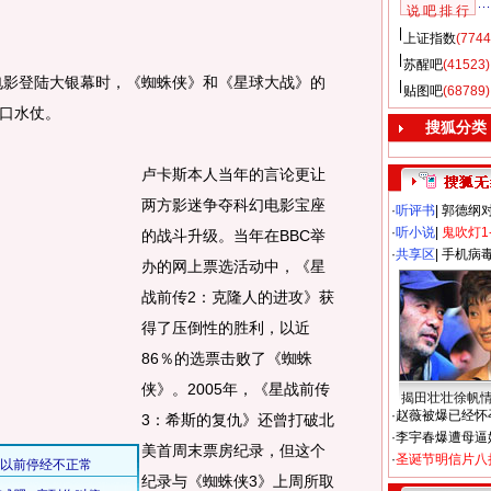
说 吧 排 行
上证指数
(7744
苏醒吧
(41523)
电影登陆大银幕时，《蜘蛛侠》和《星球大战》的
贴图吧
(68789)
口水仗。
搜狐分类
卢卡斯本人当年的言论更让
两方影迷争夺科幻电影宝座
·
听评书
|
郭德纲
·
听小说
|
鬼吹灯1
的战斗升级。当年在BBC举
·
共享区
|
手机病
办的网上票选活动中，《星
战前传2：克隆人的进攻》获
得了压倒性的胜利，以近
86％的选票击败了《蜘蛛
侠》。2005年，《星战前传
揭田壮壮徐帆
·
赵薇被爆已经怀
3：希斯的复仇》还曾打破北
·
李宇春爆遭母逼
美首周末票房纪录，但这个
·
圣诞节明信片八
纪录与《蜘蛛侠3》上周所取