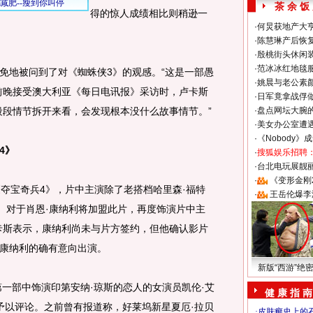
茶 余 饭
得的惊人成绩相比则稍逊一
·
何炅获地产大亨
·
陈慧琳产后恢复
·
殷桃街头休闲装
·
范冰冰红地毯
地被问到了对《蜘蛛侠3》的观感。“这是一部愚
·
姚晨与老公素
前晚接受澳大利亚《每日电讯报》采访时，卢卡斯
·
日军竟拿战俘
段段情节拆开来看，会发现根本没什么故事情节。”
·
盘点网坛大腕
·
美女办公室遭
·
《Nobody》
4》
·
搜狐娱乐招聘
·
台北电玩展靓丽S
·
《变形金刚
宝奇兵4》，片中主演除了老搭档哈里森·福特
·
王岳伦爆李
顿。对于肖恩·康纳利将加盟此片，再度饰演片中主
卡斯表示，康纳利尚未与片方签约，但他确认影片
康纳利的确有意向出演。
新版“西游”绝
一部中饰演印第安纳·琼斯的恋人的女演员凯伦·艾
健 康 指 南
予以评论。之前曾有报道称，好莱坞新星夏厄·拉贝