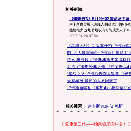
相关新闻
《蜘蛛侠3》5月2日凌晨登场中国
卢卡斯也曾用《克隆人的进攻》的N多把
能性很大,这场群殴极有可能成为未来10年
2007-04-26 07:54
·
《星球大战》新版本开拍 卢卡斯焕发
·
图: 四大导演同台 卢卡斯拥抱马丁
·
快讯:科波拉 卢卡斯和斯皮尔博格
·
乔治-卢卡斯经典之作 《夺宝奇兵4
·
“星战之父”卢卡斯告别大银幕 目光
·
天府早报:最超的人又回来了
·
卢卡斯自曝拍《琼斯4》 与斯皮尔
相关搜索：
卢卡斯
蜘蛛侠
琼斯