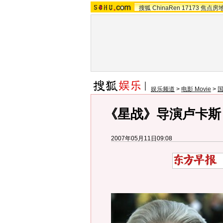
搜狐
ChinaRen
17173
焦点房
娱乐频道
>
电影 Movie
>
《星战》导演卢卡斯
2007年05月11日09:08