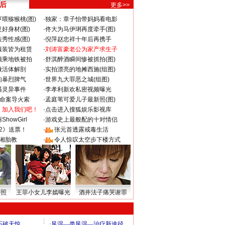
 后
更多>>
喂猕猴桃(图)
·
独家：章子怡带妈妈看电影
好身材(图)
·
佟大为马伊琍再度牵手(图)
秀性感(图)
·
倪萍赵忠祥十年后再携手
服装皆为租赁
·
刘涛富豪老公为家产求生子
颜乘地铁被拍
·
舒淇醉酒瞬间惨被抓拍(图)
做活体解剖
·
实拍漂亮的地摊西施(组图)
的暴烈脾气
·
世界九大罪恶之城(组图)
遇灵异事件
·
李孝利新欢私密视频曝光
成命案导火索
·
孟庭苇可爱儿子最新照(图)
：加入我们吧！
·
点击进入搜狐娱乐影视库
howGirl
·
游戏史上最般配的十对情侣
2》送票！
·
张元首透露戒毒生活
湘胎教
·
令人惊叹太空步下楼方式
密照
王菲小女儿李嫣曝光
酒井法子痛哭谢罪