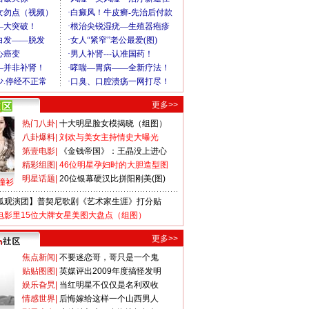
更多>>
热门八卦
|
十大明星脸女模揭晓（组图）
八卦爆料
|
刘欢与美女主持情史大曝光
第壹电影
|
《金钱帝国》：王晶没上进心
精彩组图
|
46位明星孕妇时的大胆造型图
明星话题
|
20位银幕硬汉比拼阳刚美(图)
撞衫
狐观演团】普契尼歌剧《艺术家生涯》打分贴
电影里15位大牌女星美图大盘点（组图）
更多>>
焦点新闻
|
不要迷恋哥，哥只是一个鬼
贴贴图图
|
英媒评出2009年度搞怪发明
娱乐旮旯
|
当红明星不仅仅是名利双收
情感世界
|
后悔嫁给这样一个山西男人