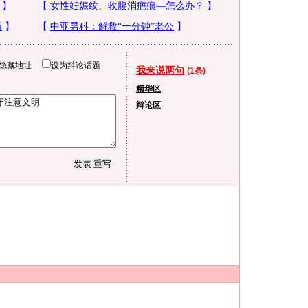
隐藏地址
设为辩论话题
我来说两句
(1条)
精华区
辩论区