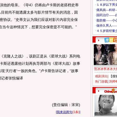
演他的母亲。《夺4》仍将由卢卡斯的老搭档史蒂
己目前尚不能透露太多与影片情节有关的消息，因
密协议。“史蒂文认为我们应该对影片内容完全保
，在当今这种情况下，想要完全保密是不可能的。”
克隆人之战》，该剧正是从《星球大战》系列电
卡斯还透露他计划再执导两部与《星球大战》故事
范冰冰李冰冰大
现‘天行者’一族的角色。”卢卡斯告诉记者，“故事
戏剧演出
|
【搜
报记者张悦编译
热门连载
|
刘烨
(责任编辑：宋宋)
[
我来说两句
(1条)
]