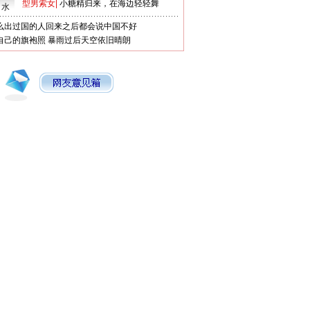
型男索女
|
小糖精归来，在海边轻轻舞
口水
么出过国的人回来之后都会说中国不好
自己的旗袍照
暴雨过后天空依旧晴朗