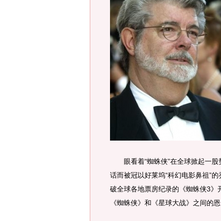
眼看着“蜘蛛侠”在全球掀起一股
话而被冠以好莱坞“科幻电影鼻祖”
破全球各地票房纪录的《蜘蛛侠3》
《蜘蛛侠》和《星球大战》之间的恩