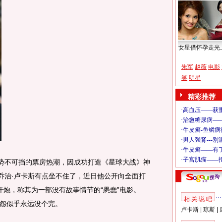
女星借怀孕走光
朱军
赵薇
电影
笑
明星
精彩推荐
势不可挡的票房热潮，因成功打造《星球大战》神
的乔治·卢卡斯有点坐不住了，近日他公开向全面打
开炮，称其为一部没有故事情节的“愚蠢”电影。
相 关 说 吧
怨似乎永远没个完。
卢卡斯
|
琼斯
|