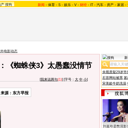
地产
搜狗
新闻
-
体育
-
S
-
娱乐
-
V
-
财经
-
IT
-
汽车
-
房产
-
家居
-
国外电影动态
新
：《蜘蛛侠3》太愚蠢没情节
央视质疑29岁市
石首网站被黑
篡
[
我来说两句
(1)
] [字号：
大
中
小
]
宋美龄牛奶洗澡
来源：东方早报
刘嘉玲是憋屈影