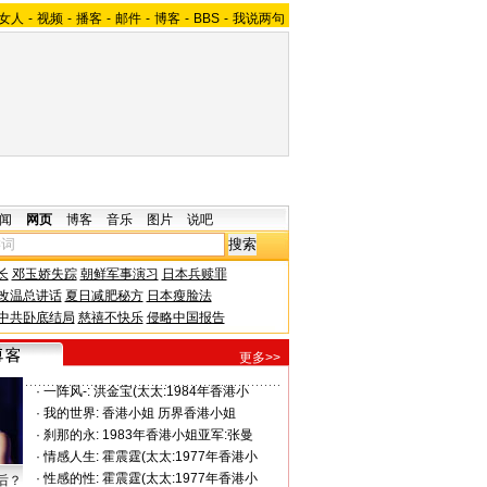
女人
-
视频
-
播客
-
邮件
-
博客
-
BBS
-
我说两句
闻
网页
博客
音乐
图片
说吧
长
邓玉娇失踪
朝鲜军事演习
日本兵赎罪
改温总讲话
夏日减肥秘方
日本瘦脸法
中共卧底结局
慈禧不快乐
侵略中国报告
更多>>
·
一阵风-:
洪金宝(太太:1984年香港小
·
我的世界:
香港小姐 历界香港小姐
·
刹那的永:
1983年香港小姐亚军:张曼
·
情感人生:
霍震霆(太太:1977年香港小
·
性感的性:
霍震霆(太太:1977年香港小
后？