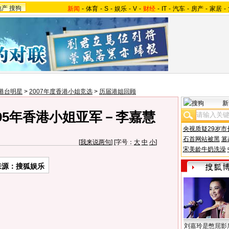
地产
搜狗
新闻
-
体育
-
S
-
娱乐
-
V
-
财经
-
IT
-
汽车
-
房产
-
家居
-
港台明星
>
2007年度香港小姐竞选
>
历届港姐回顾
新
95年香港小姐亚军－李嘉慧
央视质疑29岁市
石首网站被黑
篡
[
我来说两句
] [字号：
大
中
小
]
宋美龄牛奶洗澡
来源：搜狐娱乐
刘嘉玲是憋屈影