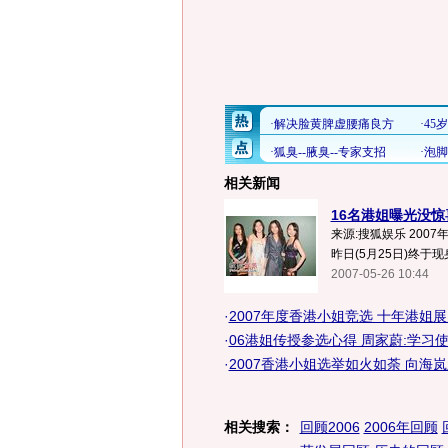
相关新闻
16名港姐曝光没惊
来源:搜狐娱乐 2007
昨日(5月25日)终于
2007-05-26 10:44
·
2007年度香港小姐竞选 十年港姐
·
06港姐传授参选心得 周家蔚:学习
·
2007香港小姐选举如火如荼 向海岚
相关搜索：
回顾2006
2006年回顾