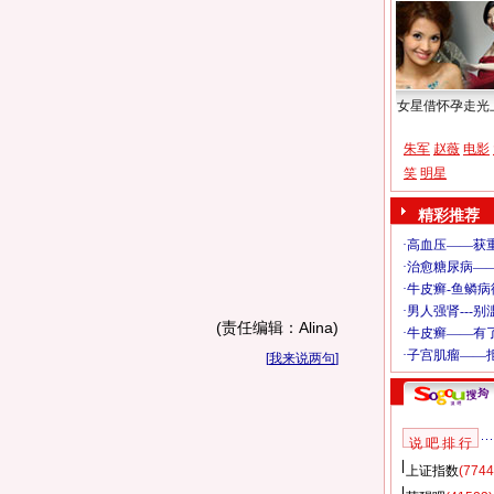
女星借怀孕走光
朱军
赵薇
电影
笑
明星
精彩推荐
(责任编辑：Alina)
[
我来说两句
]
说 吧 排 行
上证指数
(7744