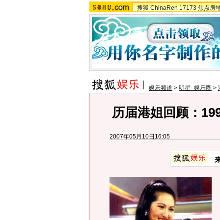
搜狐
ChinaRen
17173
焦点房
娱乐频道
>
明星_娱乐圈
>
历届港姐回顾：19
2007年05月10日16:05