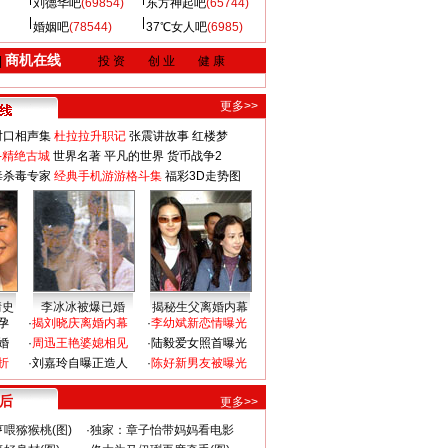
刘德华吧
(69854)
东方神起吧
(65744)
婚姻吧
(78544)
37℃女人吧
(6985)
商机在线
|
投 资
创 业
健 康
更多>>
对口相声集
杜拉拉升职记
张震讲故事
红楼梦
-精绝古城
世界名著
平凡的世界
货币战争2
毒杀毒专家
经典手机游游格斗集
福彩3D走势图
情史
李冰冰被爆已婚
揭秘生父离婚内幕
孕
·
揭刘晓庆离婚内幕
·
李幼斌新恋情曝光
婚
·
周迅王艳婆媳相见
·
陆毅爱女照首曝光
折
·
刘嘉玲自曝正造人
·
陈好新男友被曝光
 后
更多>>
喂猕猴桃(图)
·
独家：章子怡带妈妈看电影