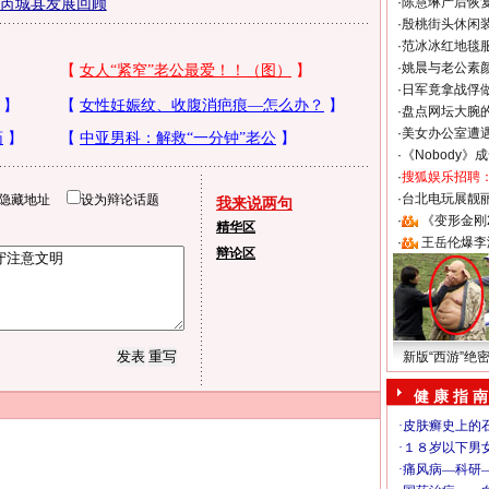
芮城县发展回顾
·
陈慧琳产后恢复
·
殷桃街头休闲装
·
范冰冰红地毯
·
姚晨与老公素
·
日军竟拿战俘
·
盘点网坛大腕
·
美女办公室遭
·
《Nobody》
·
搜狐娱乐招聘
·
台北电玩展靓丽S
隐藏地址
设为辩论话题
我来说两句
·
《变形金刚
精华区
·
王岳伦爆李
辩论区
新版“西游”绝
健 康 指 南