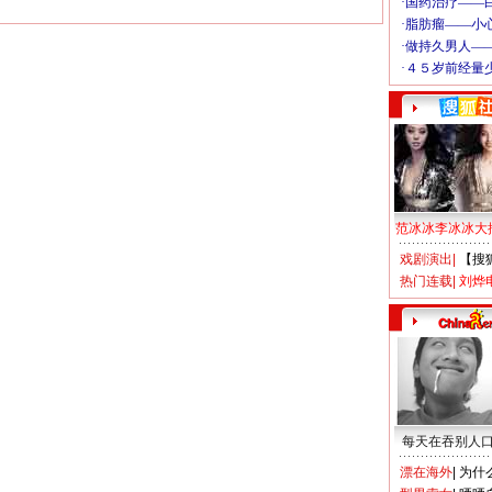
范冰冰李冰冰大
戏剧演出
|
【搜
热门连载
|
刘烨
每天在吞别人
漂在海外
|
为什