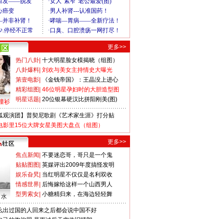
更多>>
热门八卦
|
十大明星脸女模揭晓（组图）
八卦爆料
|
刘欢与美女主持情史大曝光
第壹电影
|
《金钱帝国》：王晶没上进心
精彩组图
|
46位明星孕妇时的大胆造型图
明星话题
|
20位银幕硬汉比拼阳刚美(图)
撞衫
狐观演团】普契尼歌剧《艺术家生涯》打分贴
电影里15位大牌女星美图大盘点（组图）
更多>>
焦点新闻
|
不要迷恋哥，哥只是一个鬼
贴贴图图
|
英媒评出2009年度搞怪发明
娱乐旮旯
|
当红明星不仅仅是名利双收
情感世界
|
后悔嫁给这样一个山西男人
型男索女
|
小糖精归来，在海边轻轻舞
口水
么出过国的人回来之后都会说中国不好