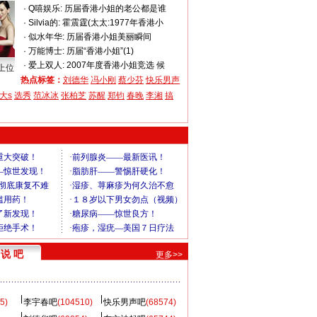
·
Q嘻娱乐:
历届香港小姐的老公都是谁
·
Silvia的:
霍震霆(太太:1977年香港小
·
似水年华:
历届香港小姐美丽瞬间
·
万能博士:
历届“香港小姐”(1)
·
爱上双人:
2007年度香港小姐竞选 候
上位
热点标签：
刘德华
冯小刚
蔡少芬
快乐男声
大s
选秀
范冰冰
张柏芝
苏醒
郑钧
春晚
李湘
搞
说 吧
更多>>
5)
李宇春吧
(104510)
快乐男声吧
(68574)