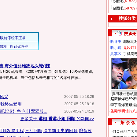
苏醒吧
(41523)
贴图吧
(68789)
搜狐分类
·
听评书
|
郭德纲
·
听小说
|
鬼吹灯1
·
共享区
|
手机病
喜 海外佳丽难敌地头蛇(图)
年5月26日,香港, 《2007年度香港小姐竞选》16名候选港姐,
现身于电视城。当中包括从未亮相过的4名海外佳丽...
揭田壮壮徐帆
展风采
2007-05-25 18:29
·
赵薇被爆已经怀
使我终生受用
2007-05-25 18:18
·
李宇春爆遭母逼
新老港姐争艳 叶翠翠服...
·
圣诞节明信片八
2007-05-24 14:19
更多关于
港姐 香港小姐 回顾
的新闻>>
茶 余 饭
回顾发展历程
三江回顾
徐向前历史的回顾
粮食改
·
何炅获地产大亨