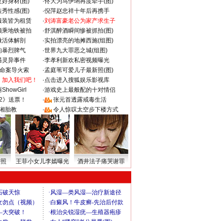
好身材(图)
·
佟大为马伊琍再度牵手(图)
秀性感(图)
·
倪萍赵忠祥十年后再携手
服装皆为租赁
·
刘涛富豪老公为家产求生子
颜乘地铁被拍
·
舒淇醉酒瞬间惨被抓拍(图)
做活体解剖
·
实拍漂亮的地摊西施(组图)
的暴烈脾气
·
世界九大罪恶之城(组图)
遇灵异事件
·
李孝利新欢私密视频曝光
成命案导火索
·
孟庭苇可爱儿子最新照(图)
：加入我们吧！
·
点击进入搜狐娱乐影视库
howGirl
·
游戏史上最般配的十对情侣
2》送票！
·
张元首透露戒毒生活
湘胎教
·
令人惊叹太空步下楼方式
密照
王菲小女儿李嫣曝光
酒井法子痛哭谢罪