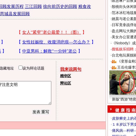
·
陈慧琳产后恢复
回顾发展历程
三江回顾
徐向前历史的回顾
粮食改
·
殷桃街头休闲装
·
范冰冰红地毯
芮城县发展回顾
·
姚晨与老公素
·
日军竟拿战俘
·
盘点网坛大腕
·
美女办公室遭
·
《Nobody》
·
搜狐娱乐招聘
·
台北电玩展靓丽S
·
《变形金刚
·
王岳伦爆李
隐藏地址
设为辩论话题
我来说两句
精华区
辩论区
新版“西游”绝
健 康 指 南