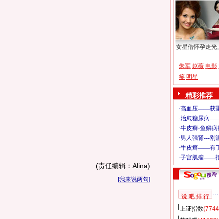
女星借怀孕走光
朱军
赵薇
电影
笑
明星
精彩推荐
(责任编辑：Alina)
[
我来说两句
]
说 吧 排 行
上证指数
(7744