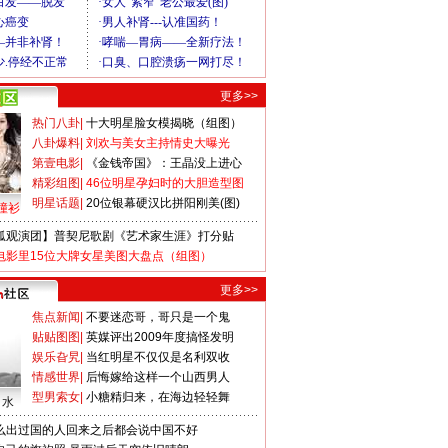
更多>>
热门八卦
|
十大明星脸女模揭晓（组图）
八卦爆料
|
刘欢与美女主持情史大曝光
第壹电影
|
《金钱帝国》：王晶没上进心
精彩组图
|
46位明星孕妇时的大胆造型图
明星话题
|
20位银幕硬汉比拼阳刚美(图)
撞衫
狐观演团】普契尼歌剧《艺术家生涯》打分贴
电影里15位大牌女星美图大盘点（组图）
更多>>
焦点新闻
|
不要迷恋哥，哥只是一个鬼
贴贴图图
|
英媒评出2009年度搞怪发明
娱乐旮旯
|
当红明星不仅仅是名利双收
情感世界
|
后悔嫁给这样一个山西男人
型男索女
|
小糖精归来，在海边轻轻舞
口水
么出过国的人回来之后都会说中国不好