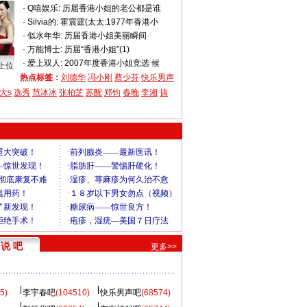
·
Q嘻娱乐:
历届香港小姐的老公都是谁
·
Silvia的:
霍震霆(太太:1977年香港小
·
似水年华:
历届香港小姐美丽瞬间
·
万能博士:
历届“香港小姐”(1)
·
爱上双人:
2007年度香港小姐竞选 候
上位
热点标签：
刘德华
冯小刚
蔡少芬
快乐男声
大s
选秀
范冰冰
张柏芝
苏醒
郑钧
春晚
李湘
搞
说 吧
更多>>
5)
李宇春吧
(104510)
快乐男声吧
(68574)