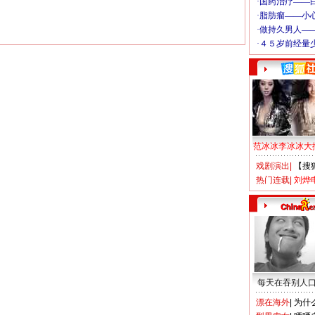
范冰冰李冰冰大
戏剧演出
|
【搜
热门连载
|
刘烨
每天在吞别人
漂在海外
|
为什