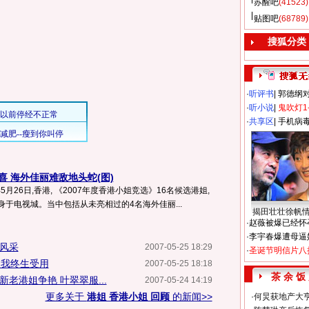
苏醒吧
(41523)
贴图吧
(68789)
搜狐分类
·
听评书
|
郭德纲
·
听小说
|
鬼吹灯1
·
共享区
|
手机病
喜 海外佳丽难敌地头蛇(图)
年5月26日,香港, 《2007年度香港小姐竞选》16名候选港姐,
现身于电视城。当中包括从未亮相过的4名海外佳丽...
揭田壮壮徐帆
·
赵薇被爆已经怀
·
李宇春爆遭母逼
展风采
2007-05-25 18:29
·
圣诞节明信片八
使我终生受用
2007-05-25 18:18
茶 余 饭
新老港姐争艳 叶翠翠服...
2007-05-24 14:19
更多关于
港姐 香港小姐 回顾
的新闻>>
·
何炅获地产大亨