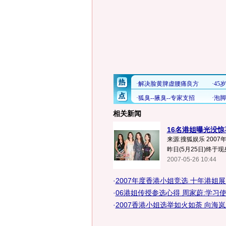
相关新闻
16名港姐曝光没惊
来源:搜狐娱乐 2007
昨日(5月25日)终于
2007-05-26 10:44
·
2007年度香港小姐竞选 十年港姐
·
06港姐传授参选心得 周家蔚:学习
·
2007香港小姐选举如火如荼 向海岚