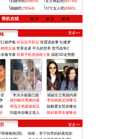
刘德华吧
(69854)
东方神起吧
(65744)
婚姻吧
(78544)
37℃女人吧
(6985)
商机在线
|
投 资
创 业
健 康
更多>>
对口相声集
杜拉拉升职记
张震讲故事
红楼梦
-精绝古城
世界名著
平凡的世界
货币战争2
毒杀毒专家
经典手机游游格斗集
福彩3D走势图
情史
李冰冰被爆已婚
揭秘生父离婚内幕
孕
·
揭刘晓庆离婚内幕
·
李幼斌新恋情曝光
婚
·
周迅王艳婆媳相见
·
陆毅爱女照首曝光
折
·
刘嘉玲自曝正造人
·
陈好新男友被曝光
 后
更多>>
喂猕猴桃(图)
·
独家：章子怡带妈妈看电影