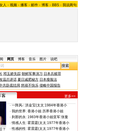
女人
-
视频
-
播客
-
邮件
-
博客
-
BBS
-
我说两句
闻
网页
博客
音乐
图片
说吧
长
邓玉娇失踪
朝鲜军事演习
日本兵赎罪
改温总讲话
夏日减肥秘方
日本瘦脸法
中共卧底结局
慈禧不快乐
侵略中国报告
更多>>
·
一阵风-:
洪金宝(太太:1984年香港小
·
我的世界:
香港小姐 历界香港小姐
·
刹那的永:
1983年香港小姐亚军:张曼
·
情感人生:
霍震霆(太太:1977年香港小
·
性感的性:
霍震霆(太太:1977年香港小
后？