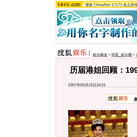
搜狐
ChinaRen
17173
焦点房
娱乐频道
>
明星_娱乐圈
>
历届港姐回顾：19
2007年05月10日16:01