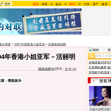
地产
搜狗
新闻
-
体育
-
S
-
娱乐
-
V
-
财经
-
IT
-
汽车
-
房产
-
家居
-
港台明星
>
2007年度香港小姐竞选
>
历届港姐回顾
新
94年香港小姐亚军－活丽明
央视质疑29岁市
石首网站被黑
篡
[
我来说两句
] [字号：
大
中
小
]
宋美龄牛奶洗澡
来源：搜狐娱乐
刘嘉玲是憋屈影