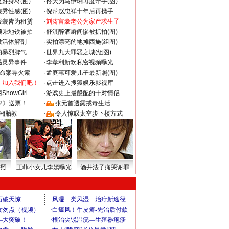
好身材(图)
·
佟大为马伊琍再度牵手(图)
秀性感(图)
·
倪萍赵忠祥十年后再携手
服装皆为租赁
·
刘涛富豪老公为家产求生子
颜乘地铁被拍
·
舒淇醉酒瞬间惨被抓拍(图)
做活体解剖
·
实拍漂亮的地摊西施(组图)
的暴烈脾气
·
世界九大罪恶之城(组图)
遇灵异事件
·
李孝利新欢私密视频曝光
成命案导火索
·
孟庭苇可爱儿子最新照(图)
：加入我们吧！
·
点击进入搜狐娱乐影视库
howGirl
·
游戏史上最般配的十对情侣
2》送票！
·
张元首透露戒毒生活
湘胎教
·
令人惊叹太空步下楼方式
密照
王菲小女儿李嫣曝光
酒井法子痛哭谢罪