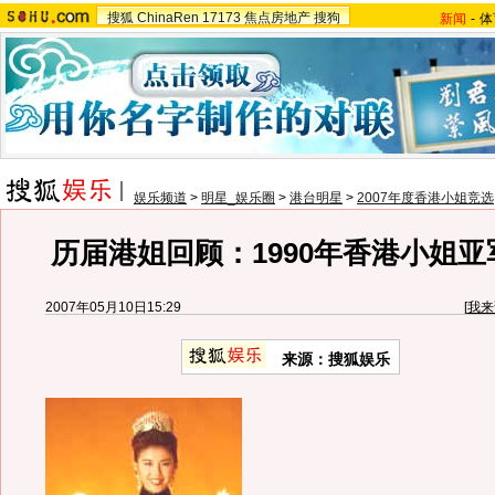
搜狐
ChinaRen
17173
焦点房地产
搜狗
新闻
-
体
娱乐频道
>
明星_娱乐圈
>
港台明星
>
2007年度香港小姐竞选
历届港姐回顾：1990年香港小姐
2007年05月10日15:29
[
我来
来源：搜狐娱乐