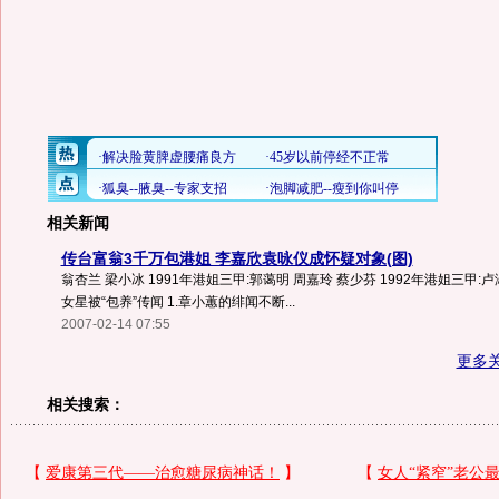
相关新闻
传台富翁3千万包港姐 李嘉欣袁咏仪成怀疑对象(图)
翁杏兰 梁小冰 1991年港姐三甲:郭蔼明 周嘉玲 蔡少芬 1992年港姐三甲:卢
女星被“包养”传闻 1.章小蕙的绯闻不断...
2007-02-14 07:55
更多
相关搜索：