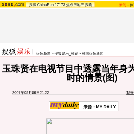
搜狐
ChinaRen
17173
焦点房地产
搜狗
新闻
-
体
娱乐频道
>
搜狐娱乐_韩娱
>
韩国娱乐新闻
玉珠贤在电视节目中透露当年身为车
时的情景(图)
2007年05月09日21:22
[
我来
来源：MY DAILY