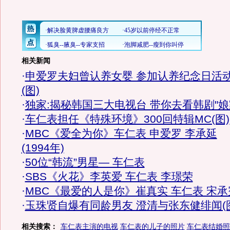
相关新闻
·
申爱罗夫妇曾认养女婴 参加认养纪念日活
(图)
·
独家:揭秘韩国三大电视台 带你去看韩剧"娘
·
车仁表担任《特殊环境》300回特辑MC(图)
·
MBC《爱全为你》车仁表 申爱罗 李承延
(1994年)
·
50位“韩流”男星— 车仁表
·
SBS《火花》李英爱 车仁表 李璟荣
·
MBC《最爱的人是你》崔真实 车仁表 宋承
·
玉珠贤自爆有同龄男友 澄清与张东健绯闻(
相关搜索：
车仁表主演的电视
车仁表的儿子的照片
车仁表结婚照